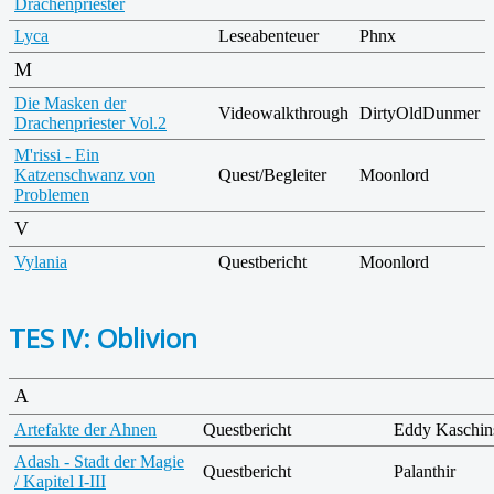
Drachenpriester
Lyca
Leseabenteuer
Phnx
M
Die Masken der
Videowalkthrough
DirtyOldDunmer
Drachenpriester Vol.2
M'rissi - Ein
Katzenschwanz von
Quest/Begleiter
Moonlord
Problemen
V
Vylania
Questbericht
Moonlord
TES IV: Oblivion
A
Artefakte der Ahnen
Questbericht
Eddy Kaschin
Adash - Stadt der Magie
Questbericht
Palanthir
/ Kapitel I-III