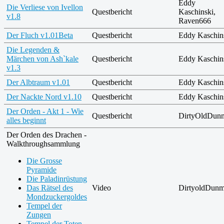
Eddy
Die Verliese von Ivellon
Questbericht
Kaschinski,
v1.8
Raven666
Der Fluch v1.01Beta
Questbericht
Eddy Kaschin
Die Legenden &
Märchen von Ash`kale
Questbericht
Eddy Kaschin
v1.3
Der Albtraum v1.01
Questbericht
Eddy Kaschin
Der Nackte Nord v1.10
Questbericht
Eddy Kaschin
Der Orden - Akt 1 - Wie
Questbericht
DirtyOldDun
alles beginnt
Der Orden des Drachen -
Walkthroughsammlung
Die Grosse
Pyramide
Die Paladinrüstung
Das Rätsel des
Video
DirtyoldDunm
Mondzuckergoldes
Tempel der
Zungen
Tempel der Toten