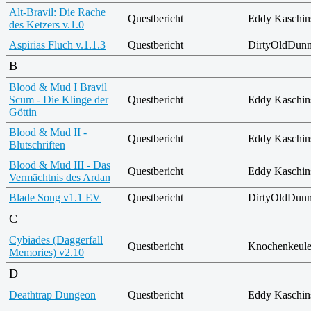
Alt-Bravil: Die Rache
Questbericht
Eddy Kaschin
des Ketzers v.1.0
Aspirias Fluch v.1.1.3
Questbericht
DirtyOldDun
B
Blood & Mud I Bravil
Scum - Die Klinge der
Questbericht
Eddy Kaschin
Göttin
Blood & Mud II -
Questbericht
Eddy Kaschin
Blutschriften
Blood & Mud III - Das
Questbericht
Eddy Kaschin
Vermächtnis des Ardan
Blade Song v1.1 EV
Questbericht
DirtyOldDun
C
Cybiades (Daggerfall
Questbericht
Knochenkeul
Memories) v2.10
D
Deathtrap Dungeon
Questbericht
Eddy Kaschin