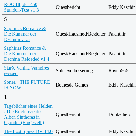
ROO III, der 450
Questbericht
Eddy Kaschin
Stunden-Test v1.3
S
Saphirias Romance &
Die Kammer der
Quest/Hausmod/Begleiter
Palanthir
Dschinn v1.3
Saphirias Romance &
Die Kammer der
Quest/Hausmod/Begleiter
Palanthir
Dschinn Reloaded v1.4
StarX Vanilla Vampires
Spieleverbesserung
Raven666
revised
Sonea - THE FUTURE
Bethesda Games
Eddy Kaschin
IS NOW!
T
Tagebücher eines Helden
- Die Erlebnisse des
Questbericht
Dunkelherz
Alben Sinthoras in
Cyrodiil (Eingestellt)
The Lost Spires DV 14.0
Questbericht
Eddy Kaschin