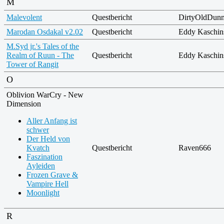
M
Malevolent
Questbericht
DirtyOldDun
Marodan Osdakal v2.02
Questbericht
Eddy Kaschin
M.Syd jr.'s Tales of the
Realm of Ruun - The
Questbericht
Eddy Kaschin
Tower of Rangit
O
Oblivion WarCry - New
Dimension
Aller Anfang ist
schwer
Der Held von
Kvatch
Questbericht
Raven666
Faszination
Ayleiden
Frozen Grave &
Vampire Hell
Moonlight
R