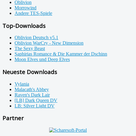
Oblivion
Morrowind
Andere TES-Spiele
Top-Downloads
Oblivion Deutsch v5.1
Oblivion WarCry - New Dimension
The Sexy Beast
Saphirias Romance & Die Kammer der Dschinn
Moon Elves und Deep Elves
Neueste Downloads
Vylania
Malacath's Abbey
Raven's Dark Lair
[LB] Dark Queen DV
LB: Silver Light DV
Partner