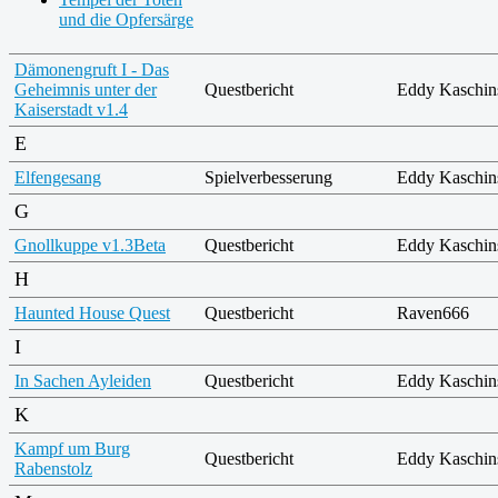
und die Opfersärge
Dämonengruft I - Das
Geheimnis unter der
Questbericht
Eddy Kaschin
Kaiserstadt v1.4
E
Elfengesang
Spielverbesserung
Eddy Kaschin
G
Gnollkuppe v1.3Beta
Questbericht
Eddy Kaschin
H
Haunted House Quest
Questbericht
Raven666
I
In Sachen Ayleiden
Questbericht
Eddy Kaschin
K
Kampf um Burg
Questbericht
Eddy Kaschin
Rabenstolz