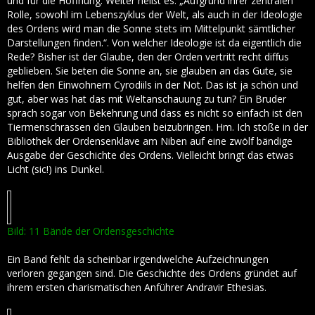
und für die Hoffnung. Weiter heißt es: „Aufgrund ihrer zentralen
Rolle, sowohl im Lebenszyklus der Welt, als auch in der Ideologie
des Ordens wird man die Sonne stets im Mittelpunkt sämtlicher
Darstellungen finden.“. Von welcher Ideologie ist da eigentlich die
Rede? Bisher ist der Glaube, den der Orden vertritt recht diffus
geblieben. Sie beten die Sonne an, sie glauben an das Gute, sie
helfen den Einwohnern Cyrodiils in der Not. Das ist ja schön und
gut, aber was hat das mit Weltanschauung zu tun? Ein Bruder
sprach sogar von Bekehrung und dass es nicht so einfach ist den
Tiermenschrassen den Glauben beizubringen. Hm. Ich stoße in der
Bibliothek der Ordensenklave am Niben auf eine zwölf bändige
Ausgabe der Geschichte des Ordens. Vielleicht bringt das etwas
Licht (sic!) ins Dunkel.
Bild: 11 Bände der Ordensgeschichte
Ein Band fehlt da scheinbar irgendwelche Aufzeichnungen
verloren gegangen sind. Die Geschichte des Ordens gründet auf
ihrem ersten charismatischen Anführer Andravir Ethesias.