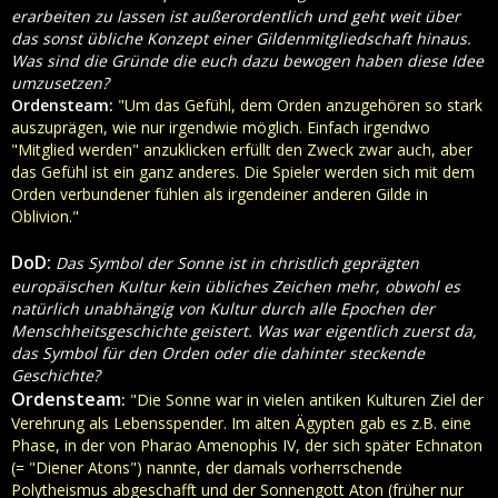
erarbeiten zu lassen ist außerordentlich und geht weit über
das sonst übliche Konzept einer Gildenmitgliedschaft hinaus.
Was sind die Gründe die euch dazu bewogen haben diese Idee
umzusetzen?
Ordensteam:
"Um das Gefühl, dem Orden anzugehören so stark
auszuprägen, wie nur irgendwie möglich. Einfach irgendwo
"Mitglied werden" anzuklicken erfüllt den Zweck zwar auch, aber
das Gefühl ist ein ganz anderes. Die Spieler werden sich mit dem
Orden verbundener fühlen als irgendeiner anderen Gilde in
Oblivion."
DoD:
Das Symbol der Sonne ist in christlich geprägten
europäischen Kultur kein übliches Zeichen mehr, obwohl es
natürlich unabhängig von Kultur durch alle Epochen der
Menschheitsgeschichte geistert. Was war eigentlich zuerst da,
das Symbol für den Orden oder die dahinter steckende
Geschichte?
Ordensteam
:
"Die Sonne war in vielen antiken Kulturen Ziel der
Verehrung als Lebensspender. Im alten Ägypten gab es z.B. eine
Phase, in der von Pharao Amenophis IV, der sich später Echnaton
(= "Diener Atons") nannte, der damals vorherrschende
Polytheismus abgeschafft und der Sonnengott Aton (früher nur