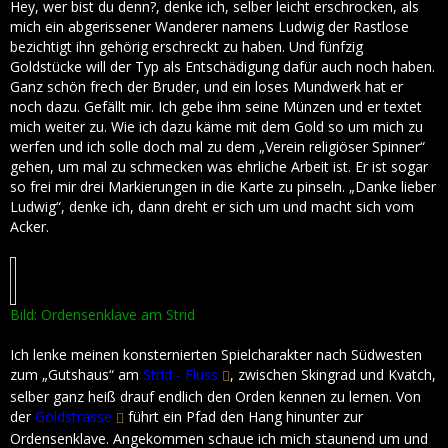
Hey, wer bist du denn?, denke ich, selber leicht erschrocken, als
mich ein abgerissener Wanderer namens Ludwig der Rastlose
bezichtigt ihn gehörig erschreckt zu haben. Und fünfzig
Goldstücke will der Typ als Entschädigung dafür auch noch haben.
Ganz schön frech der Bruder, und ein loses Mundwerk hat er
noch dazu. Gefällt mir. Ich gebe ihm seine Münzen und er textet
mich weiter zu. Wie ich dazu käme mit dem Gold so um mich zu
werfen und ich solle doch mal zu dem „Verein religiöser Spinner“
gehen, um mal zu schmecken was ehrliche Arbeit ist. Er ist sogar
so frei mir drei Markierungen in die Karte zu pinseln. „Danke lieber
Ludwig“, denke ich, dann dreht er sich um und macht sich vom
Acker.
Bild: Ordensenklave am Strid
Ich lenke meinen konsternierten Spielcharakter nach Südwesten
zum „Gutshaus“ am
Strid - Fluss
, zwischen Skingrad und Kvatch,
selber ganz heiß drauf endlich den Orden kennen zu lernen. Von
der
Goldstrasse
führt ein Pfad den Hang hinunter zur
Ordensenklave. Angekommen schaue ich mich staunend um und