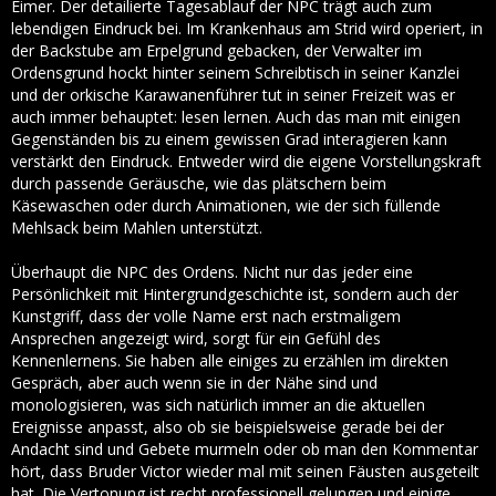
Eimer. Der detailierte Tagesablauf der NPC trägt auch zum
lebendigen Eindruck bei. Im Krankenhaus am Strid wird operiert, in
der Backstube am Erpelgrund gebacken, der Verwalter im
Ordensgrund hockt hinter seinem Schreibtisch in seiner Kanzlei
und der orkische Karawanenführer tut in seiner Freizeit was er
auch immer behauptet: lesen lernen. Auch das man mit einigen
Gegenständen bis zu einem gewissen Grad interagieren kann
verstärkt den Eindruck. Entweder wird die eigene Vorstellungskraft
durch passende Geräusche, wie das plätschern beim
Käsewaschen oder durch Animationen, wie der sich füllende
Mehlsack beim Mahlen unterstützt.
Überhaupt die NPC des Ordens. Nicht nur das jeder eine
Persönlichkeit mit Hintergrundgeschichte ist, sondern auch der
Kunstgriff, dass der volle Name erst nach erstmaligem
Ansprechen angezeigt wird, sorgt für ein Gefühl des
Kennenlernens. Sie haben alle einiges zu erzählen im direkten
Gespräch, aber auch wenn sie in der Nähe sind und
monologisieren, was sich natürlich immer an die aktuellen
Ereignisse anpasst, also ob sie beispielsweise gerade bei der
Andacht sind und Gebete murmeln oder ob man den Kommentar
hört, dass Bruder Victor wieder mal mit seinen Fäusten ausgeteilt
hat. Die Vertonung ist recht professionell gelungen und einige