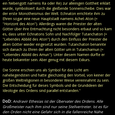
ein Nebengott namens Ra oder Re) zur alleinigen Gottheit erklärt
wurde, symbolisiert durch die gleißende Sonnenscheibe. Dies war
der erste Monotheismus der Welt. Echnaton errichtete ihm zu
Ehren sogar eine neue Hauptstadt namens Achet-Aton (=
"Horizont des Aton"). Allerdings waren die Priester der alten
Götter über ihre Entmachtung nicht besonders erbaut und so kam
es, dass unter Echnatons Sohn und Nachfolger Tutanchaton (=
"Lebendes Abbild des Aton") durch den Einfluss der Priester die
alten Götter wieder eingesetzt wurden. Tutanchaton benannte
sich danach zu Ehren der alten Götter um in Tutanchamun (=
"Lebendes Abbild des Amun"). Unter diesem Namen dürfte er
heute bekannter sein. Aber genug mit diesem Exkurs.
Die Sonne erschien uns als Symbol für das Licht am
naheliegendsten und hatte gleichzeitig den Vorteil, von keiner der
großen Weltreligionen in besonderer Weise vereinnahmt zu sein.
Die Entscheidung für dieses Symbols und die Grundideen der
Ideologie des Ordens sind parallel entstanden."
DoD:
Andravir Ethesias ist der Übervater des Ordens. Alle
Großmeister nach ihm sind nur seine Stellvertreter. Ist es für
den Orden nicht eine Gefahr sich in die fallenreiche Nähe