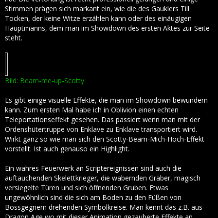
Stimmen prägen sich markant ein, wie die des Gauklers Till
Tocken, der keine Witze erzählen kann oder des einäugigen
Hauptmanns, dem man im Showdown des ersten Aktes zur Seite
steht.
Bild: Beam-me-up-Scotty
Es gibt einige visuelle Effekte, die man im Showdown bewundern
kann. Zum ersten Mal habe ich in Oblivion einen echten
Teleportationseffekt gesehen. Das passiert wenn man mit der
Ordenshütertruppe von Enklave zu Enklave transportiert wird.
Wirkt ganz so wie man sich den Scotty-Beam-Mich-Hoch-Effekt
vorstellt. Ist auch genauso ein Highlight.
Ein wahres Feuerwerk an Scriptereignissen sind auch die
auftauchenden Skelettkrieger, die wabernden Gräber, magisch
versiegelte Türen und sich öffnenden Gruben. Etwas
ungewöhnlich sind die sich am Boden zu den Füßen von
Bossgegnern drehenden Symbolkreise. Man kennt das z.B. aus
Dragon Age wo mit dieser Animation gezauberte Effekte an