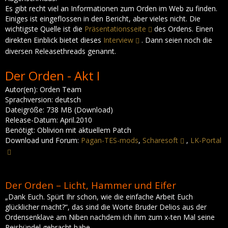
Es gibt recht viel an Informationen zum Orden im Web zu finden.
Einiges ist eingeflossen in den Bericht, aber vieles nicht. Die
wichtigste Quelle ist die
Präsentationsseite
des Ordens. Einen
direkten Einblick bietet dieses
Interview
. Dann seien noch die
diversen Releasethreads genannt.
Der Orden - Akt I
Autor(en): Orden Team
Sprachversion: deutsch
Dateigröße: 738 MB (Download)
Release-Datum: April.2010
Benötigt: Oblivion mit aktuellem Patch
Download und Forum:
Pagan-TES-mods
,
Scharesoft
,
LK-Portal
Der Orden – Licht, Hammer und Eifer
„Dank Euch. Spürt Ihr schon, wie die einfache Arbeit Euch
glücklicher macht?“, das sind die Worte Bruder Delios aus der
Ordensenklave am Niben nachdem ich ihm zum x-ten Mal seine
Reisbündel gebracht habe.