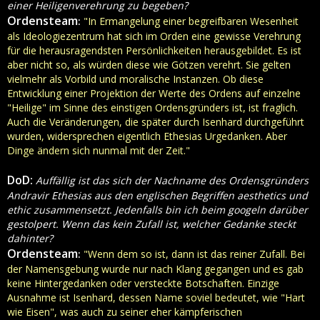
einer Heiligenverehrung zu begeben?
Ordensteam
:
"In Ermangelung einer begreifbaren Wesenheit
als Ideologiezentrum hat sich im Orden eine gewisse Verehrung
für die herausragendsten Persönlichkeiten herausgebildet. Es ist
aber nicht so, als würden diese wie Götzen verehrt. Sie gelten
vielmehr als Vorbild und moralische Instanzen. Ob diese
Entwicklung einer Projektion der Werte des Ordens auf einzelne
"Heilige" im Sinne des einstigen Ordensgründers ist, ist fraglich.
Auch die Veränderungen, die später durch Isenhard durchgeführt
wurden, widersprechen eigentlich Ethesias Urgedanken. Aber
Dinge ändern sich nunmal mit der Zeit."
DoD:
Auffällig ist das sich der Nachname des Ordensgründers
Andravir Ethesias aus den englischen Begriffen aesthetics und
ethic zusammensetzt. Jedenfalls bin ich beim googeln darüber
gestolpert. Wenn das kein Zufall ist, welcher Gedanke steckt
dahinter?
Ordensteam
:
"Wenn dem so ist, dann ist das reiner Zufall. Bei
der Namensgebung wurde nur nach Klang gegangen und es gab
keine Hintergedanken oder versteckte Botschaften. Einzige
Ausnahme ist Isenhard, dessen Name soviel bedeutet, wie "Hart
wie Eisen", was auch zu seiner eher kämpferischen