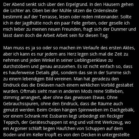
Der Abend senkt sich über den Erpelgrund. In den Häusern gehen
die Lichter an. Oben bei der Mühle sitzen die Ordensleute
bestimmt auf der Terrasse, lesen oder reden miteinander. Sollte
ich in der Jagdhütte noch ein paar Felle gerben, oder geselle ich
mich lieber zu meinen neuen Freunden, fragt sich der Dunmer und
lässt dann doch die Arbeit Arbeit sein für diesen Tag.
Man muss es ja so oder so machen im Verlaufe des ersten Aktes,
aber ich kann es nur jedem ans Herz legen sich mal die Zeit zu
nehmen und jeden Winkel in seiner Lieblingsenklave zu
durchstöbern und genau anzusehen. Es ist nicht einfach so, dass
es haufenweise Details gibt, sondern das sie in der Summe sich
zu einem lebendigen Bild vereinen. Man hat geradezu den
Eindruck das die Enklaven nach einem wirklichen Vorbild gestaltet
wurden. Oftmals sieht man in anderen Mods reine Stillleben,
stimmig arrangiert, aber ohne das gewissen Etwas. Ohne
Gebrauchsspuren, ohne den Eindruck, dass die Räume auch
genutzt werden. Beim Orden hängen Spinnweben im Dachgebälk,
vor einem Schrank mit Essbaren liegt unbedingt ein fleckiger
Teppich, der Geräteschuppen ist eng und voll mit Werkzeug, wo
ein Argonier schläft liegen Häufchen von Schuppen auf dem
Boden und im Keller tropft es von den Decken in untergestellte