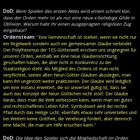
DoD:
Beim Spielen des ersten Aktes wird einem schnell klar,
dass der Orden mehr ist als nur eine neue x-beliebige Gilde in
Oblivion. Warum habt ihr einen ausgeprägten religiösen Zug
eingebaut?
Ordensteam
:
"Eine Gemeinschaft ist stärker, wenn sie nicht nur
ein Regelwerk sondern auch ein gemeinsamer Glaube verbindet.
Der Polytheismus der TES-Götterwelt erschien uns ungeeignet für
unseren Orden, weshalb wir eine neue Glaubensrichtung
geschaffen haben, die aber nicht in Konkurrenz zu der
Staatsreligion steht. Als Mitglied des Ordens ist man nicht
verpflichtet, seinen alten Neun-Götter-Glauben abzulegen, man
kann ihn ungestört weiter praktizieren. Der Glaube wird lediglich
um eine Instanz erweitert, die so universell gültig ist, dass sie
auch das Konzept der Neun Göttlichen nicht stört: Der Glaube
daran, dass man die Welt verbessern kann, wenn man ein gutes
und rechtschaffenes Leben führt. Symbolisiert wird der rechte
Pfad durch das Heilige Licht, ebenfalls etwas sehr universelles und
bei Weitem keine Gottheit, die Verehrung fordert, aber dennoch
eine Macht, die man um Hilfe ersuchen kann."
DoD:
Die Idee den Spieler sich die Mitgliedschaft im Orden