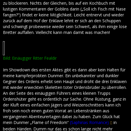
zu blockieren. Nichts der Gleichen, bis auf ein Kochbuch mit
lustigen Kommentaren der Goblins darin („Soll ich Fisch mit Nase
fangen?“) findet er keine Möglichkeit. Leicht entnervt und wieder
zurück auf dem Hof der Enklave lehnt er sich an den Schuppen
und schwingt probeweise wieder sein Schwert, als ihm einige lose
Bretter auffallen. Vielleicht kann man damit was machen!
Bild: Einäugiger Ritter Fealdir
Im Showdown des ersten Aktes gibt es dann aber kein Halten für
meine kampferprobten Dunmer. Ein unbekannter und dunkler
Gegner des Ordens erhebt sein Haupt und droht die drei Enklaven
mit wieder erweckten Skeletten toter Ordensbrüder zu überrollen.
An der Seite des einäugigen Führers eines kleinen Trupps
Ordenshüter geht es ordentlich zur Sache. Ohne Rüstung, ganz in
der Kluft eines einfachen Jägers und Weizenschnitters kann ich
froh sein noch einen guten Vorrat an Lebenstränken aus
vergangenen Abenteurertagen dabei zu haben. Zum Glück hat
mein Dunmer „Flame of Freedom“
(Saphirias Romance)
in
beiden Händen. Dumm nur das es schon lange nicht mehr