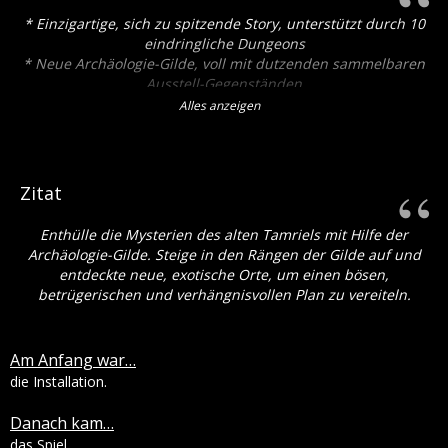
* Einzigartige, sich zu spitzende Story, unterstützt durch 10
eindringliche Dungeons
* Neue Archäologie-Gilde, voll mit dutzenden sammelbaren
Ausstell-Gegenständen
* zwei vollständige Höhlen-Retexturierungen
Alles anzeigen
* Über ein dutzend retexturierte Kreaturen
* 100+ neue Meshes
* Neues, mächtiges und Lore-passendes Loot
* Funktionierende Bärenfalle
Zitat
* Tiefgründige, charakteristische NPCs
* Epische Herzschlag-Kämpfe
Enthülle die Mysterien des alten Tamriels mit Hilfe der
* Must-have Modders Resource
Archäologie-Gilde. Steige in den Rängen der Gilde auf und
* Über 15 Stunden Spielzeit
entdeckte neue, exotische Orte, um einen bösen,
betrügerischen und verhängnisvollen Plan zu vereiteln.
Am Anfang war…
die Installation.
Danach kam…
das Spiel.