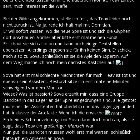
sein, mich interessiert die Waffe.
Bei der Gilde angekommen, stelle ich fest, das Teav leider noch
nicht zurück ist. Na ja, rede ich halt mal mit Domitian.
Er will sofort wissen, wo die neue Spire ist und sich die Glyphen
dort anschauen. Vorher aber bitte erst mal meinen Fund!
Er schaut sie sich also an und kann auch einige Textstellen
übersetzen. Allerdings ergeben sie für ihn keinen Sinn. Er schickt
mich also zu Sova, schließlich ist sie die Ayleiden-Expertin. Auf
dem Weg mache ich noch mein nächstes Kästchen auf
Sova hat erst mal schlechte Nachrichten für mich. Teav ist tot und
ebenso sein Assistent. Bestürzt sitze ich erst mal eine Minuten
schweigend vor dem Monitor.
Wieso? Was ist passiert? Sova erzählt mir, dass eine Gruppe
Banditen in das Lager an der Spire eingedrungen sind, alle getötet
(nur einer der Assistenten hat überlebt) und das Lager geplündert
hat, inklusive der Artefakte. Wenn ich die erwische
Ein kleines Schmunzeln ringt mir Sova dann doch noch ab, als sie
sagt, dass Teav ein großartiger
Mensch
war.
Nun gut, die Banditen müssen wohl erst mal warten, schließlich
hatte ich ein Anliegen an Sova.