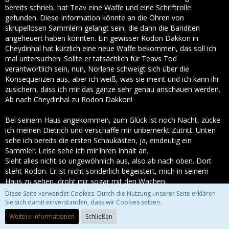
bereits schrieb, hat Teav eine Waffe und eine Schriftrolle
gefunden. Diese Information könnte an die Ohren von
skrupellosen Sammlern gelangt sein, die dann die Banditen
angeheuert haben könnten. Ein gewisser Rodon Dakkon in
Cheydinhal hat kürzlich eine neue Waffe bekommen, das soll ich
mal untersuchen. Sollte er tatsächlich für Teavs Tod
verantwortlich sein, nun, Norlene schweigt sich über die
Konsequenzen aus, aber ich weiß, was sie meint und ich kann ihr
zusichern, dass ich mir das ganze sehr genau anschauen werden.
Ab nach Cheydinhal zu Rodon Dakkon!
Bei seinem Haus angekommen, zum Glück ist noch Nacht, zücke
ich meinen Dietrich und verschaffe mir unbemerkt Zutritt. Unten
sehe ich bereits die ersten Schaukästen, ja, eindeutig ein
Sammler. Leise sehe ich mir ihren Inhalt an.
Sieht alles nicht so ungewöhnlich aus, also ab nach oben. Dort
steht Rodon. Er ist nicht sonderlich begeistert, mich in seinem
Haus zu sehen, droht mir sogar mit den Wachen.
Doch was er kann, kann ich schon lange:
Diese Seite verwendet Cookies. Durch die Nutzung unserer Seite erklären
Sie sich damit einverstanden, dass wir Cookies setzen.
Weitere Informationen
Schließen