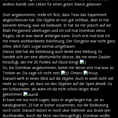
andere Bandit sein Leben für einen guten Zweck gelassen.
Dort angekommen, stelle ich fest, dass Teav das Experiment
abgeschlossen hat. Die Glyphe ist nun gut sichtbar, aber er hat
keinerlei Ahnung, was sie bedeutet. Er hat sie mir jedoch auf ein
Blatt Pergament übertragen und ich soll mal Domitian Verus
fragen, ob er was damit anfangen kann. Doch erst mal hole ich
mir meine wohlverdiente Belohnung. Der Dungeon war nicht ganz
ohne. Mich hat’s sogar einmal umgehauen.
Dieses Mal hat die Belohnung auch direkt eine Wirkung. Es
handelt sich um eine altertümliche Münze, die mir einen Zauber
hinzufügt, der mir 20 Punkte auf Glück bringt
So, bei Domitian angekommen, bietet mir dieser erst mal was zu
Trinken an. Da sage ich nicht nein
Cheers
Danach wirft er einen Blick auf die Glyphe. Auch er weiß nicht viel
mehr zu sagen, als dass sie den Glyphen auf der Spire ähnelt. So
ein Schlaumeier, als wäre ich da nicht schon längst drauf
gekommen
Er kann mir nur noch sagen, dass er angefangen hat, sie zu
katalogisieren. 23 hat er bisher zusammen, nur die Bedeutung
noch nicht. Danach lästert er noch über Rathmer aus Bravil (ein
Buchhändler, durch die Mod. neu hinzugefügt). Domitian wollte