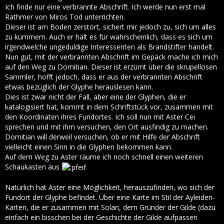
Ich finde nur eine verbrannte Abschrift. Ich werde nun erst mal
Rathmer von Miros Tod unterrichten.
Dieser ist am Boden zerstört, sichert mir jedoch zu, sich um alles
zu kümmern. Auch er hält es für wahrscheinlich, dass es sich um
irgendwelche ungeduldige Interessenten als Brandstifter handelt.
Nun gut, mit der verbrannten Abschrift im Gepäck mache ich mich
auf den Weg zu Domitian. Dieser ist erzürnt über die skrupellosen
Sammler, hofft jedoch, dass er aus der verbrannten Abschrift
etwas bezüglich der Glyphe herauslesen kann.
Dies ist zwar nicht der Fall, aber eine der Glyphen, die er
katalogisiert hat, kommt in dem Schriftstück vor, zusammen mit
den Koordinaten ihres Fundortes. Ich soll nun mit Aster Cei
sprechen und mit ihm versuchen, den Ort ausfindig zu machen.
Domitian will derweil versuchen, ob er mit Hilfe der Abschrift
vielleicht einen Sinn in die Glyphen bekommen kann.
Auf dem Weg zu Aster räume ich noch schnell einen weiteren
Schaukasten aus
Natürlich hat Aster eine Möglichkeit, herauszufinden, wo sich der
Fundort der Glyphe befindet. Über eine Karte im Stil der Ayleiden-
Karten, die er zusammen mit Solan, dem Gründer der Gilde (dazu
einfach ein bisschen bei der Geschichte der Gilde aufpassen