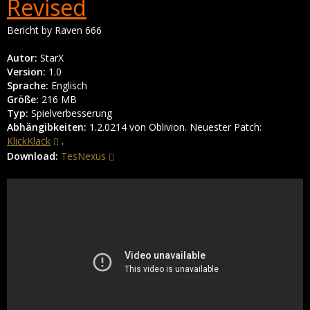
Revised
Bericht by Raven 666
Autor:
StarX
Version:
1.0
Sprache:
Englisch
Größe:
216 MB
Typ:
Spielverbesserung
Abhängibkeiten:
1.2.0214 von Oblivion. Neuester Patch:
KlickKlack
.
Download:
TesNexus