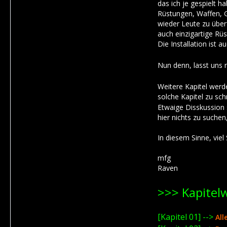
das ich je gespielt h
Rüstungen, Waffen, 
wieder Leute zu überf
auch einzigartige Rü
Die Installation ist 
Nun denn, lasst uns 
Weitere Kapitel werde
solche Kapitel zu schr
Etwaige Disskussion 
hier nichts zu suche
In diesem Sinne, viel 
mfg
Raven
>>> Kapitel
[Kapitel 01] -->
All