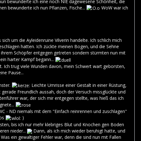
d nun bewunderte ich eine noch NIE dagewesene Schönheit, die
n bewunderte ich nun Pflanzen, Fische...
WoW war ich
sich um die Ayleidenruine Vilverin handelte. Ich schlich mich
geschlagen hatten. Ich zückte meinen Bogen, und die Sehne
l ihrem Schöpfer entgegen getreten sondern stürmten nun mit
 ein harter Kampf begann...
ft. Ich trug viele Wunden davon, mein Schwert wart geborsten,
ine Pause...
nster.
Leichte Umrisse einer Gestalt in einer Rüstung,
cht gerade Freundlich aussah, doch der Versuch missglückte und
tenführer war, der sich mir entgegen stellte, was hieß das ich
gnete...
OWC - ND niemals mit dem "Einfach reinrennen und zuschlagen"
los
)
sten, bis ich nur mehr klebriges Blut und Knochen gen Boden
ren nieder...
Dann, als ich mich wieder beruhigt hatte, und
 Was ein gewaltiger Fehler war, denn die sind nun mit Fallen