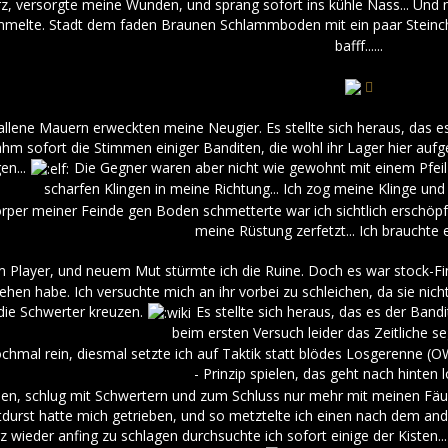
urz, versorgte meine Wunden, und sprang sofort ins kühle Nass... Un
mmelte. Stadt dem faden Braunen Schlammboden mit ein paar Steinche
bafff......
allene Mauern erweckten meine Neugier. Es stellte sich heraus, das es 
hm sofort die Stimmen einiger Banditen, die wohl ihr Lager hier auf
gen...
Die Gegner waren aber nicht wie gewohnt mit einem Pfei
scharfen Klingen in meine Richtung... Ich zog meine Klinge und
örper meiner Feinde gen Boden schmetterte war ich sichtlich erschöp
meine Rüstung zerfetzt... Ich brauchte e
m Player, und neuem Mut stürmte ich die Ruine. Doch es war stock-Fi
sehen habe. Ich versuchte mich an ihr vorbei zu schleichen, da sie ni
die Schwerter kreuzen.
Es stellte sich heraus, das es der Bandi
beim ersten Versuch leider das Zeitliche se
chmal rein, diesmal setzte ich auf Taktik statt blödes Losgerenne (
- Prinzip spielen, das geht nach hinten 
ilen, schlug mit Schwertern und zum Schluss nur mehr mit meinen Fäu
urst hatte mich getrieben, und so metztelte ich einen nach dem ande
wieder anfing zu schlagen durchsuchte ich sofort einige der Kisten...