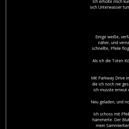
Ich erholte mich k
sich Unterwasser tu
Einige weiße, verf
näher, und verna
schnellte, Pfeile flo
Als ich die Toten K
Mit Parkway Drive i
die ich noch nie ge
ich musste erneut 
Neu geladen, und no
Ich schoss mit Pfe
hämmerte. Der Blutd
mein Sammlerherz 