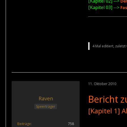
[Kapitel 02] -->
Der
[Kapitel 03] -->
Fas
4 Mal editiert, zuletz
11. Oktober 2010
Bericht 
Raven
Speerträger
[Kapitel 1] A
Beiträge
758