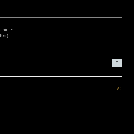
 dhìol ~
tter)
#2