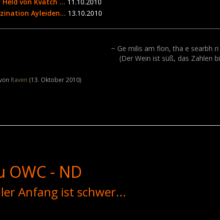
 Held von Kvatch ...
11.10.2010
zination Ayleiden...
13.10.2010
~ Ge milis am fìon, tha e searbh ri
(Der Wein ist süß, das Zahlen bi
t von
Raven
(
13. Oktober 2010
)
zu OWC - ND
ller Anfang ist schwer...