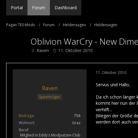
Portal
Forum
Dashboard
Pagan TES-Mods
Forum
Heldensagen
Heldensagen
Oblivion WarCry - New Dim
Raven
11. Oktober 2010
11. Oktober 2010
Servus und Hallo,
Raven
Da ich schon länger 
Speerträger
kommt hier nun der 
verhilft...
(Wegen der Größe des 
Beiträge
758
werden dort auch verl
Wohnort
Graz
Beruf
Mitglied in Eddy's Modputzen-Club