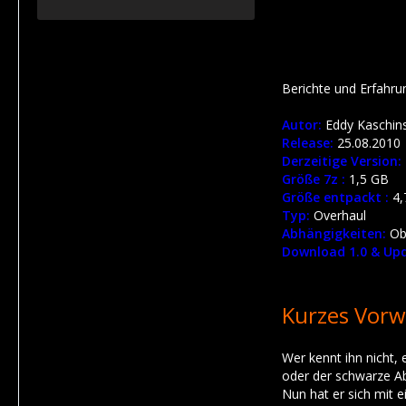
Berichte und Erfahr
Autor:
Eddy Kaschins
Release:
25.08.2010
Derzeitige Version:
Größe 7z :
1,5 GB
Größe entpackt :
4,
Typ:
Overhaul
Abhängigkeiten:
Obl
Download 1.0 & Upd
Kurzes Vorw
Wer kennt ihn nicht
oder der schwarze Ab
Nun hat er sich mit 