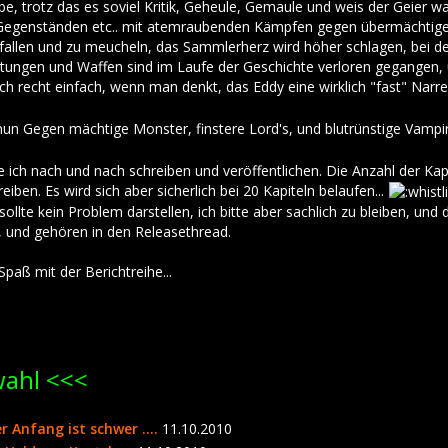
abe, trotz das es soviel Kritik, Geheule, Gemaule und weis der Geier 
Gegenständen etc.. mit atemraubenden Kämpfen gegen übermächtige Ge
allen und zu meucheln, das Sammlerherz wird höher schlagen, bei den 
stungen und Waffen sind im Laufe der Geschichte verloren gegangen, 
auch recht einfach, wenn man denkt, das Eddy eine wirklich "fast" Nar
nun Gegen mächtige Monster, finstere Lord's, und blutrünstige Vampi
 ich nach und nach schreiben und veröffentlichen. Die Anzahl der Kapi
eiben. Es wird sich aber sicherlich bei 20 Kapiteln belaufen...
sollte kein Problem darstellen, ich bitte aber sachlich zu bleiben, u
n, und gehören in den Releasethread.
Spaß mit der Berichtreihe...
wahl <<<
er Anfang ist schwer ....
11.10.2010