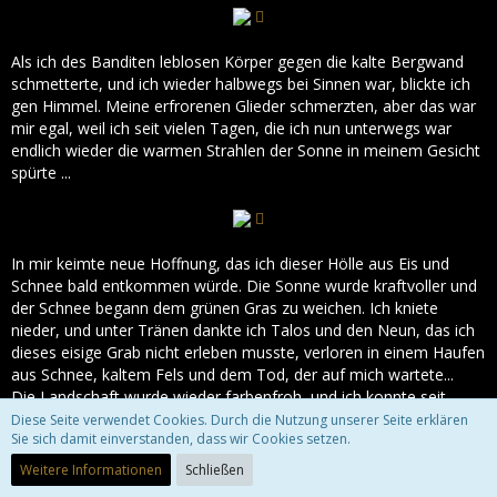
Als ich des Banditen leblosen Körper gegen die kalte Bergwand
schmetterte, und ich wieder halbwegs bei Sinnen war, blickte ich
gen Himmel. Meine erfrorenen Glieder schmerzten, aber das war
mir egal, weil ich seit vielen Tagen, die ich nun unterwegs war
endlich wieder die warmen Strahlen der Sonne in meinem Gesicht
spürte ...
In mir keimte neue Hoffnung, das ich dieser Hölle aus Eis und
Schnee bald entkommen würde. Die Sonne wurde kraftvoller und
der Schnee begann dem grünen Gras zu weichen. Ich kniete
nieder, und unter Tränen dankte ich Talos und den Neun, das ich
dieses eisige Grab nicht erleben musste, verloren in einem Haufen
aus Schnee, kaltem Fels und dem Tod, der auf mich wartete...
Die Landschaft wurde wieder farbenfroh, und ich konnte seit
langem wieder aufatmen... Ein Minotaurus kreuzte meinen Weg.
Diese Seite verwendet Cookies. Durch die Nutzung unserer Seite erklären
Sie sich damit einverstanden, dass wir Cookies setzen.
Ich war voll neuer Energie und so nahm ich den Kampf mit diesem
Giganten auf
Weitere Informationen
Schließen