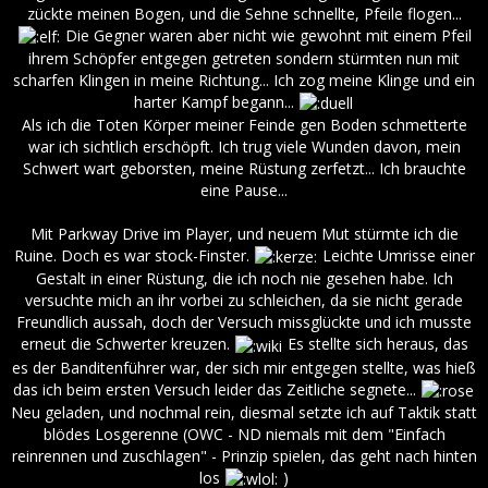
zückte meinen Bogen, und die Sehne schnellte, Pfeile flogen...
Die Gegner waren aber nicht wie gewohnt mit einem Pfeil
ihrem Schöpfer entgegen getreten sondern stürmten nun mit
scharfen Klingen in meine Richtung... Ich zog meine Klinge und ein
harter Kampf begann...
Als ich die Toten Körper meiner Feinde gen Boden schmetterte
war ich sichtlich erschöpft. Ich trug viele Wunden davon, mein
Schwert wart geborsten, meine Rüstung zerfetzt... Ich brauchte
eine Pause...
Mit Parkway Drive im Player, und neuem Mut stürmte ich die
Ruine. Doch es war stock-Finster.
Leichte Umrisse einer
Gestalt in einer Rüstung, die ich noch nie gesehen habe. Ich
versuchte mich an ihr vorbei zu schleichen, da sie nicht gerade
Freundlich aussah, doch der Versuch missglückte und ich musste
erneut die Schwerter kreuzen.
Es stellte sich heraus, das
es der Banditenführer war, der sich mir entgegen stellte, was hieß
das ich beim ersten Versuch leider das Zeitliche segnete...
Neu geladen, und nochmal rein, diesmal setzte ich auf Taktik statt
blödes Losgerenne (OWC - ND niemals mit dem "Einfach
reinrennen und zuschlagen" - Prinzip spielen, das geht nach hinten
los
)