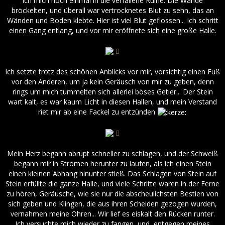
ich mich noch einmal in die verfallene Ruine. Die Wände
bröckelten, und überall war vertrocknetes Blut zu sehn, das an
Wänden und Boden klebte. Hier ist viel Blut geflossen... Ich schritt
einen Gang entlang, und vor mir eröffnete sich eine große Halle.
Ich setzte trotz des schönen Anblicks vor mir, vorsichtig einen Fuß
vor den Anderen, um ja kein Geräusch von mir zu geben, denn
rings um mich tummelten sich allerlei böses Getier... Der Stein
wart kalt, es war kaum Licht in diesen Hallen, und mein Verstand
riet mir ab eine Fackel zu entzünden
Mein Herz begann abrupt schneller zu schlagen, und der Schweiß
begann mir in Strömen herunter zu laufen, als ich einen Stein
einen kleinen Abhang hinunter stieß. Das Schlagen von Stein auf
Stein erfüllte die ganze Halle, und viele Schritte waren in der Ferne
zu hören, Geräusche, wie sie nur die abscheulichsten Bestien von
sich geben und Klingen, die aus ihren Scheiden gezogen wurden,
vernahmen meine Ohren... Wir lief es eiskalt den Rücken runter.
Ich versuchte mich wieder zu fangen, und, entgegen meines