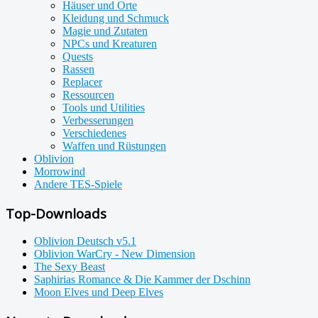
Häuser und Orte
Kleidung und Schmuck
Magie und Zutaten
NPCs und Kreaturen
Quests
Rassen
Replacer
Ressourcen
Tools und Utilities
Verbesserungen
Verschiedenes
Waffen und Rüstungen
Oblivion
Morrowind
Andere TES-Spiele
Top-Downloads
Oblivion Deutsch v5.1
Oblivion WarCry - New Dimension
The Sexy Beast
Saphirias Romance & Die Kammer der Dschinn
Moon Elves und Deep Elves