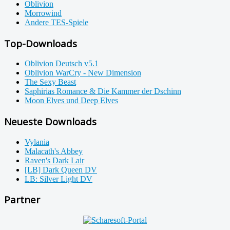
Oblivion
Morrowind
Andere TES-Spiele
Top-Downloads
Oblivion Deutsch v5.1
Oblivion WarCry - New Dimension
The Sexy Beast
Saphirias Romance & Die Kammer der Dschinn
Moon Elves und Deep Elves
Neueste Downloads
Vylania
Malacath's Abbey
Raven's Dark Lair
[LB] Dark Queen DV
LB: Silver Light DV
Partner