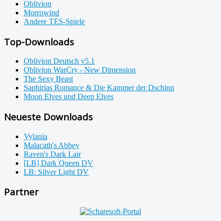
Oblivion
Morrowind
Andere TES-Spiele
Top-Downloads
Oblivion Deutsch v5.1
Oblivion WarCry - New Dimension
The Sexy Beast
Saphirias Romance & Die Kammer der Dschinn
Moon Elves und Deep Elves
Neueste Downloads
Vylania
Malacath's Abbey
Raven's Dark Lair
[LB] Dark Queen DV
LB: Silver Light DV
Partner