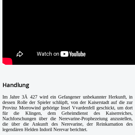
Handlung
Im Jahre 3Ä 427 wird ein Gefangener unbekannter Herkunft, in
dessen Rolle der Spieler schlüpft, von der Kaiserstadt auf die zur
Provinz Morrowind gehörige Insel Vvardenfell geschickt, um dort
für die Klingen, dem Geheimdienst des Kaiserreiches,
Nachforschungen über die Nerevarine-Prophezeiung anzustellen,
die über die Ankunft des Nerevarine, der Reinkarnation des
legendären Helden Indoril Nerevar berichtet.