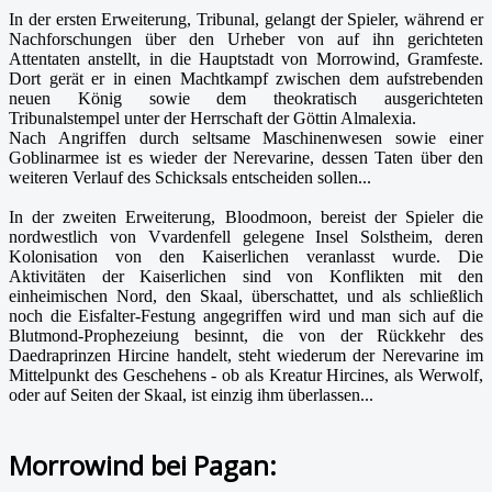
In der ersten Erweiterung, Tribunal, gelangt der Spieler, während er
Nachforschungen über den Urheber von auf ihn gerichteten
Attentaten anstellt, in die Hauptstadt von Morrowind, Gramfeste.
Dort gerät er in einen Machtkampf zwischen dem aufstrebenden
neuen König sowie dem theokratisch ausgerichteten
Tribunalstempel unter der Herrschaft der Göttin Almalexia.
Nach Angriffen durch seltsame Maschinenwesen sowie einer
Goblinarmee ist es wieder der Nerevarine, dessen Taten über den
weiteren Verlauf des Schicksals entscheiden sollen...
In der zweiten Erweiterung, Bloodmoon, bereist der Spieler die
nordwestlich von Vvardenfell gelegene Insel Solstheim, deren
Kolonisation von den Kaiserlichen veranlasst wurde. Die
Aktivitäten der Kaiserlichen sind von Konflikten mit den
einheimischen Nord, den Skaal, überschattet, und als schließlich
noch die Eisfalter-Festung angegriffen wird und man sich auf die
Blutmond-Prophezeiung besinnt, die von der Rückkehr des
Daedraprinzen Hircine handelt, steht wiederum der Nerevarine im
Mittelpunkt des Geschehens - ob als Kreatur Hircines, als Werwolf,
oder auf Seiten der Skaal, ist einzig ihm überlassen...
Morrowind bei Pagan: