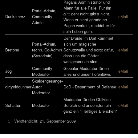
Pagans Administrator und
Mann für alle Fälle. Für ihn
Portal-Admin,
gilt: geht nicht gibt's nicht.
Dunkelherz
Community
eMail
Wenn er nicht gerade an
Admin
Pagan werkelt, moddet er für
sein Leben gern.
Der Druide im Dorf kümmert
Portal-Admin,
sich um magische
Bretone
techn. Co-Admin
Schutzwälle und sorgt dafür,
eMail
(Sysadmin)
dass uns die Götter
wohlgesonnen sind.
Community
Globaler Moderator für eh
Jogi
eMail
Moderator
alles und unser Forenlöwe.
Skaldengesänge-
dirtyolddunmer
Autor,
DoD - Department of Defense
eMail
Moderator
Moderator für den Oblivion-
Schatten
Moderator
Bereich und ansonsten ein
eMail
ganz ein "Fleißiges Bienchen"
Veröffentlicht: 21. September 2009