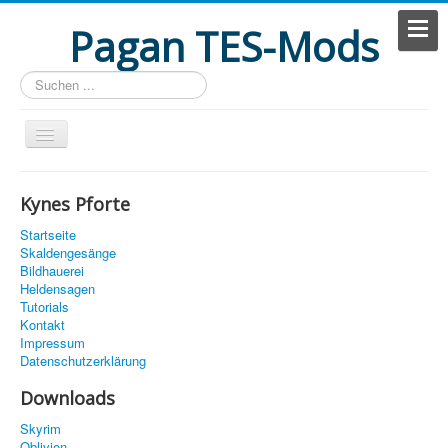
Pagan TES-Mods
Suchen
...
Portal
Kynes Pforte
Forum
Startseite
Suche
Skaldengesänge
Bildhauerei
Mitglieder
Heldensagen
Tutorials
Team
Kontakt
Impressum
Datenschutzerklärung
Downloads
Skyrim
Oblivion