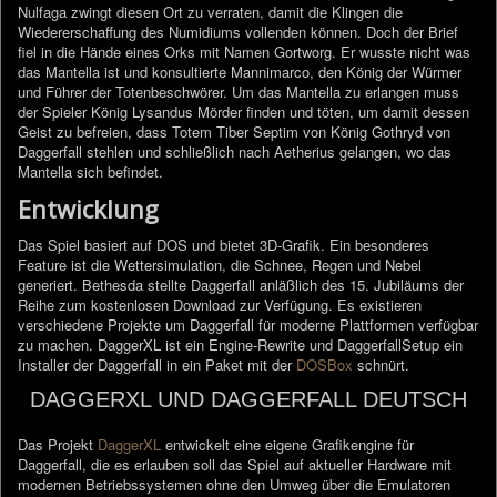
Nulfaga zwingt diesen Ort zu verraten, damit die Klingen die
Wiedererschaffung des Numidiums vollenden können. Doch der Brief
fiel in die Hände eines Orks mit Namen Gortworg. Er wusste nicht was
das Mantella ist und konsultierte Mannimarco, den König der Würmer
und Führer der Totenbeschwörer. Um das Mantella zu erlangen muss
der Spieler König Lysandus Mörder finden und töten, um damit dessen
Geist zu befreien, dass Totem Tiber Septim von König Gothryd von
Daggerfall stehlen und schließlich nach Aetherius gelangen, wo das
Mantella sich befindet.
Entwicklung
Das Spiel basiert auf DOS und bietet 3D-Grafik. Ein besonderes
Feature ist die Wettersimulation, die Schnee, Regen und Nebel
generiert. Bethesda stellte Daggerfall anläßlich des 15. Jubiläums der
Reihe zum kostenlosen Download zur Verfügung. Es existieren
verschiedene Projekte um Daggerfall für moderne Plattformen verfügbar
zu machen. DaggerXL ist ein Engine-Rewrite und DaggerfallSetup ein
Installer der Daggerfall in ein Paket mit der
DOSBox
schnürt.
DAGGERXL UND DAGGERFALL DEUTSCH
Das Projekt
DaggerXL
entwickelt eine eigene Grafikengine für
Daggerfall, die es erlauben soll das Spiel auf aktueller Hardware mit
modernen Betriebssystemen ohne den Umweg über die Emulatoren