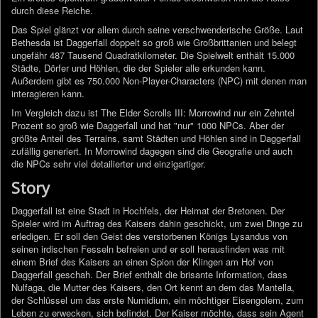
durch diese Reiche.
Das Spiel glänzt vor allem durch seine verschwenderische Größe. Laut
Bethesda ist Daggerfall doppelt so groß wie Großbrittanien und belegt
ungefähr 487 Tausend Quadratkilometer. Die Spielwelt enthält 15.000
Städte, Dörfer und Höhlen, die der Spieler alle erkunden kann.
Außerdem gibt es 750.000 Non-Player-Characters (NPC) mit denen man
interagieren kann.
Im Vergleich dazu ist The Elder Scrolls III: Morrowind nur ein Zehntel
Prozent so groß wie Daggerfall und hat "nur" 1000 NPCs. Aber der
größte Anteil des Terrains, samt Städten und Höhlen sind in Daggerfall
zufällig generiert. In Morrowind dagegen sind die Geografie und auch
die NPCs sehr viel detailierter und einzigartiger.
Story
Daggerfall ist eine Stadt in Hochfels, der Heimat der Bretonen. Der
Spieler wird im Auftrag des Kaisers dahin geschickt, um zwei Dinge zu
erledigen. Er soll den Geist des verstorbenen Königs Lysandus von
seinen irdischen Fesseln befreien und er soll herausfinden was mit
einem Brief des Kaisers an einen Spion der Klingen am Hof von
Daggerfall geschah. Der Brief enthält die brisante Information, dass
Nulfaga, die Mutter des Kaisers, den Ort kennt an dem das Mantella,
der Schlüssel um das erste Numidium, ein möchtiger Eisengolem, zum
Leben zu erwecken, sich befindet. Der Kaiser möchte, dass sein Agent