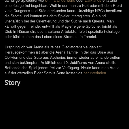
damalige Spieletitel wie
Ultima Underworld
oder
Darklands
entstand
eine riesige frei begehbare Welt in der man zu Fuß oder mit dem Pferd
viele Dungeons und Städte erkunden kann. Unzählige NPCs bevölkern
die Städte und können mit dem Spieler interagieren. Sie sind
unerläßlich bei der Orientierung und der Suche nach Quests. Man
kämpft gegen Feinde, entwirft als Magier eigene Sprüche, bricht als
Dieb in Häuser ein, sucht seltene Artefakte, feiert spezielle Feiertage
oder führt einfach das Leben eines Stromers in Tamriel.
Ursprünglich war Arena als reines Gladiatorenspiel geplant.
Herausgekommen ist aber die Arena Tamriel in der das Böse aus
Oblivion und das Gute aus Aetherius immer wieder aufeinandertreffen
und sich bekämpfen. Anläßlich der 10. Jubiläums von Arena stellte
Bethesda das Spiel jedem frei zur Verfügung. Heute kann man Arena
auf der offiziellen Elder Scrolls Seite kostenlos
herunterladen
.
Story