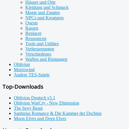
Häuser und Orte
Kleidung und Schmuck
Magie und Zutaten
NPCs und Kreaturen
Quests
Rassen
Replacer
Ressourcen
Tools und Utilities
Verbesserungen
Verschiedenes
Waffen und Rüstungen
Oblivion
Morrowind
Andere TES-Spiele
Top-Downloads
Oblivion Deutsch v5.1
Oblivion WarCry - New Dimension
The Sexy Beast
Saphirias Romance & Die Kammer der Dschinn
Moon Elves und Deep Elves