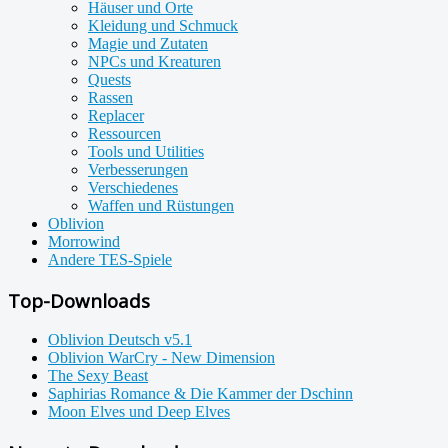
Häuser und Orte
Kleidung und Schmuck
Magie und Zutaten
NPCs und Kreaturen
Quests
Rassen
Replacer
Ressourcen
Tools und Utilities
Verbesserungen
Verschiedenes
Waffen und Rüstungen
Oblivion
Morrowind
Andere TES-Spiele
Top-Downloads
Oblivion Deutsch v5.1
Oblivion WarCry - New Dimension
The Sexy Beast
Saphirias Romance & Die Kammer der Dschinn
Moon Elves und Deep Elves