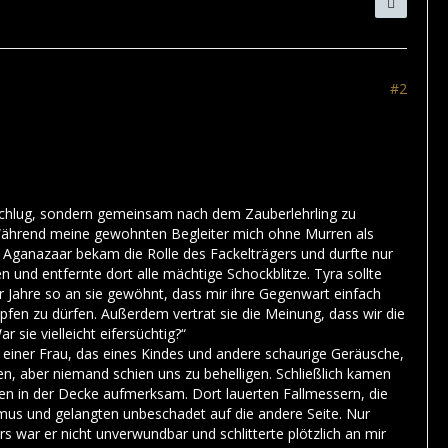
#2
rschlug, sondern gemeinsam nach dem Zauberlehrling zu
. Während meine gewohnten Begleiter mich ohne Murren als
it. Aganazaar bekam die Rolle des Fackelträgers und durfte nur
n und entfernte dort alle mächtige Schockblitze. Tyra sollte
r Jahre so an sie gewöhnt, dass mir ihre Gegenwart einfach
pfen zu dürfen. Außerdem vertrat sie die Meinung, dass wir die
 sie vielleicht eifersüchtig?“
 einer Frau, das eines Kindes und andere schaurige Geräusche,
en, aber niemand schien uns zu behelligen. Schließlich kamen
gen in der Decke aufmerksam. Dort lauerten Fallmessern, die
mus und gelangten unbeschadet auf die andere Seite. Nur
 war er nicht unverwundbar und schlitterte plötzlich an mir