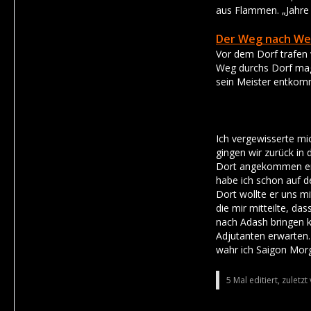
aus Flammen. „Jahre 
Der Weg nach We
Vor dem Dorf trafen 
Weg durchs Dorf magi
sein Meister entkom
Ich vergewisserte mi
gingen wir zurück in 
Dort angekommen erzäh
habe ich schon auf d
Dort wollte er uns mi
die mir mitteilte, da
nach Adash bringen k
Adjutanten erwarten. 
wahr ich Saigon Morg
5 Mal editiert, zuletz