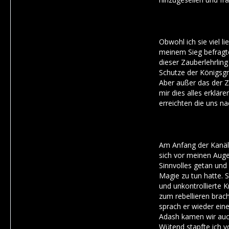
Obwohl ich sie viel l
meinem Sieg befragte
dieser Zauberlehrlin
Schutze der Königsgr
Aber außer das der Z
mir dies alles erklä
erreichten die uns na
Am Anfang der Kanäle
sich vor meinen Auge
Sinnvolles getan und 
Magie zu tun hatte. 
und unkontrollierte 
zum rebellieren brac
sprach er wieder ein
Adash kamen wir auch
Wütend stapfte ich v