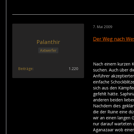
7. Mai 2009
Der Weg nach West
Palanthir
Axtwerfer
Nach einem kurzen Kr
Beiträge
1.220
suchen. Auch über di
Anführer akzeptierten
einfache Schockblitze
sich aus den Kämpfen
gefehlt hätte. Saphi
anderen beiden lieber
Nachdem dies geklärt
die der Ruine eine d
wir an einen langen 
nur darauf warteten 
Aganazaar wob einen 