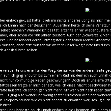
ieber einfach geküsst hätte, blieb mir nichts anderes übrig als mich 
 ich Ennah nach der Besucherin. Außerdem heilte ich seine Verletzung
g selbst machen!“ Während ich das tat, erzählte er mir wieder düster
äber, aber schon vor 100 Jahren zerstört. Auch der „Schwarze Zirkel
irkel und besonders deren Erzmagister Aldar seinen Meister Andarmel 
ren müssen, aber jetzt müssen wir weiter!“ Unser Weg führte uns durch
ch Adash führen sollten.
 versperrte uns eine Tür den Weg, die nur von der anderen Seite geöf
n auf. Ich ging hindurch bis zum einem Rad mit dem ich auch Ennah de
nicht nur vollmundige Reden geschwungen!“ Doch als er uns erreichte, 
Stattdessen fragte er mich danach, wie ich diese Macht beschworen 
Kräfte lauschte ich schon gar nicht mehr. Mir war nicht nach reden 
hte. Es ging also weiter und wenig später erreichten wir einen weiter
en Teleport-Zauber! Wie es nicht anders zu erwarten war, schlug auch 
 nicht.
oran und überlegte ob ich Ennah einfach in die Flammen, die in dem 