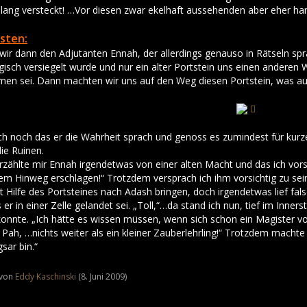
lang versteckt! …Vor diesen zwar ekelhaft aussehenden aber eher ha
sten:
wir dann den Adjutanten Ennah, der allerdings genauso in Rätseln spr
sch versiegelt wurde und nur ein alter Portstein uns einen anderen W
men sei. Dann machten wir uns auf den Weg diesen Portstein, was a
ch noch das er die Wahrheit sprach und genoss es zumindest für kurz
die Ruinen.
lte mir Ennah irgendetwas von einer alten Macht und das ich vorsichti
em Hinweg erschlagen!“ Trotzdem versprach ich ihm vorsichtig zu sei
t Hilfe des Portsteines nach Adash bringen, doch irgendetwas lief fa
ss er in einer Zelle gelandet sei. „Toll,“…da stand ich nun, tief im I
onnte. „Ich hätte es wissen müssen, wenn sich schon ein Magister vo
Pah, …nichts weiter als ein kleiner Zauberlehrling!“ Trotzdem machte 
sar bin.“
t von
Eddy Kaschinski
(
8. Juni 2009
)