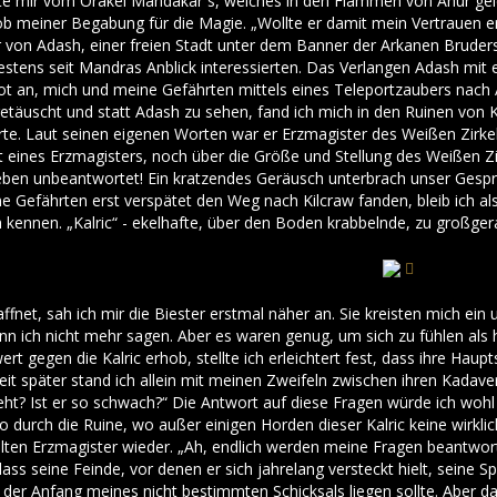
te mir vom Orakel Mandakar´s, welches in den Flammen von Anur g
b meiner Begabung für die Magie. „Wollte er damit mein Vertrauen ersc
 von Adash, einer freien Stadt unter dem Banner der Arkanen Brudersc
tens seit Mandras Anblick interessierten. Das Verlangen Adash mit 
t an, mich und meine Gefährten mittels eines Teleportzaubers nach 
etäuscht und statt Adash zu sehen, fand ich mich in den Ruinen von K
e. Laut seinen eigenen Worten war er Erzmagister des Weißen Zirke
 eines Erzmagisters, noch über die Größe und Stellung des Weißen Zi
lieben unbeantwortet! Ein kratzendes Geräusch unterbrach unser Gesprä
e Gefährten erst verspätet den Weg nach Kilcraw fanden, bleib ich als
ennen. „Kalric“ - ekelhafte, über den Boden krabbelnde, zu großger
ffnet, sah ich mir die Biester erstmal näher an. Sie kreisten mich ein
ann ich nicht mehr sagen. Aber es waren genug, um sich zu fühlen als
ert gegen die Kalric erhob, stellte ich erleichtert fest, dass ihre Hau
Zeit später stand ich allein mit meinen Zweifeln zwischen ihren Kadav
eht? Ist er so schwach?“ Die Antwort auf diese Fragen würde ich wohl
o durch die Ruine, wo außer einigen Horden dieser Kalric keine wirkl
lten Erzmagister wieder. „Ah, endlich werden meine Fragen beantwortet
ass seine Feinde, vor denen er sich jahrelang versteckt hielt, sein
der Anfang meines nicht bestimmten Schicksals liegen sollte. Aber 