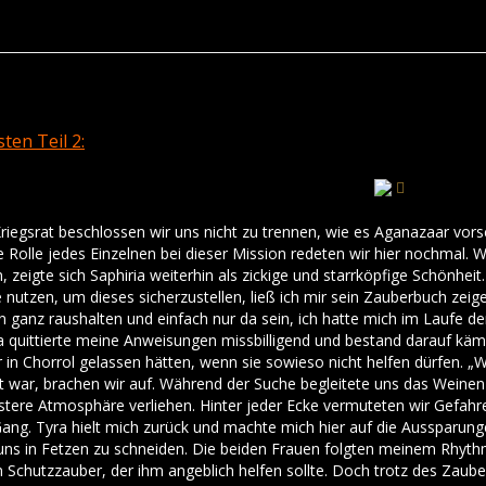
en Teil 2:
iegsrat beschlossen wir uns nicht zu trennen, wie es Aganazaar vo
e Rolle jedes Einzelnen bei dieser Mission redeten wir hier nochmal
, zeigte sich Saphiria weiterhin als zickige und starrköpfige Schönhe
 nutzen, um dieses sicherzustellen, ließ ich mir sein Zauberbuch zeige
 ganz raushalten und einfach nur da sein, ich hatte mich im Laufe de
ria quittierte meine Anweisungen missbilligend und bestand darauf käm
 in Chorrol gelassen hätten, wenn sie sowieso nicht helfen dürfen. „War
 war, brachen wir auf. Während der Suche begleitete uns das Weinen
üstere Atmosphäre verliehen. Hinter jeder Ecke vermuteten wir Gefahr
Gang. Tyra hielt mich zurück und machte mich hier auf die Aussparun
uns in Fetzen zu schneiden. Die beiden Frauen folgten meinem Rhyth
Schutzzauber, der ihm angeblich helfen sollte. Doch trotz des Zaubers