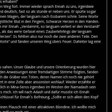
s erhaben!“
en Weg fort. Immer wieder sprach Ennah zu uns, irgendwie
d deutlich, fast so als stünde er neben uns. Er spürte sogar
meinen Magen, der langsam nach Essbarem schrie. Seine Worte
öttliche Blut in den Fingern, Schwarze Herzen in den Händen.
 mir Ennah. „Verdammt, so langsam verliert er den Verstand!“
, als das wirre Gefasel eines Zauberlehrlings der langsam
erzen“. Es fehlten also nur noch die zwei anderen Teile. Den
e Worte“ und fanden unseren Weg übers Feuer. Dahinter lag eine
s sahen. Unser Glaube und unsere Orientierung wurden hier
ch den Anweisungen einer fremdartigen Stimme folgten, fanden
h die Gräber von Toten, deren Namen ich noch nie gehört
rrt in eine Zelle aber ansonsten wohlauf. Wieder erzählte er
entlich in Mina-Seros irgendwo im Westen der Namadash sein
 es mich. Ich will nach Adash und dafür musste ich Ennah
üssel für Ennah´s Befreiung. „Sollte er sich allein den Kopf
nen Plausch mit einer attraktiven Blondine. Ich wollte mich
griff sie mich an!