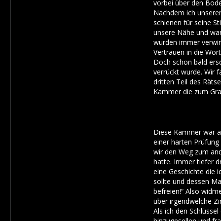
vorbei über den Bode
Nachdem ich unseren 
schienen für seine St
unsere Nähe und warn
wurden immer verwirr
Vertrauen in die Wor
Doch schon bald ersch
verrückt wurde. Wir 
dritten Teil des Rät
Kammer die zum Gra
Diese Kammer war all
einer harten Prüfung
wir den Weg zum and
hatte. Immer tiefer d
eine Geschichte die 
sollte und dessen Mac
befreien!“ Also widm
über irgendwelche Zir
Als ich den Schlüssel
hinzugesellen und fr