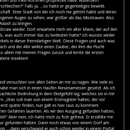
elesen und mein kommen prophezeit habe. Außerdem
hleichen?“ Falls ja, …so hatte er gegenteiliges bewirkt.
haft. Einer Stadt von der ich noch nie gehört hatte und deren
eigenen Augen zu sehen, war größer als das Misstrauen. Also
Adash zu bringen.
ilcraw wieder. Dort erwartete mich ein alter Mann, der auf den
ls, was auch immer das zu bedeuten hatte? Ich wusste weder
rkels in dieser fremdartigen Welt. Diese Fragen und auch was
ch und der Alte wirkte einen Zauber, der ihm die Flucht
o allein mit meinen Fragen zurück und lernte die ersten
atene Insekten!
 und versuchten von allen Seiten an mir zu nagen. Wie viele es
 habe man sich in einen Haufen Riesenameisen gesetzt. Als ich
ptsächliche Bedrohung in dem Ekelgefühl lag, welches sie in mir
ern. „Was soll man von einem Erzmagister halten, der vor
 erst später finden, nun galt es hier raus zu kommen!
ichen Gefahren lauerten. Als wir den Ausgang gefunden hatten,
!“ Aber nein, ich hatte mich zu früh gefreut. Er erzählte mir
e Spur gefunden hätten. Dann noch etwas von einem Dorf am
dann, …dann verschwand er auch schon wieder in einem Portal