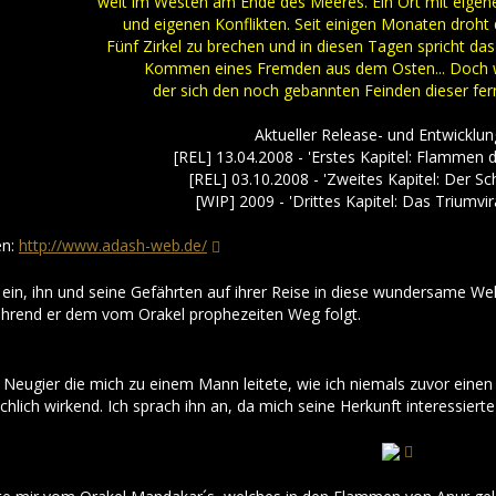
weit im Westen am Ende des Meeres. Ein Ort mit eigene
und eigenen Konflikten. Seit einigen Monaten droht 
Fünf Zirkel zu brechen und in diesen Tagen spricht d
Kommen eines Fremden aus dem Osten... Doch we
der sich den noch gebannten Feinden dieser fern
Aktueller Release- und Entwicklu
[REL] 13.04.2008 - 'Erstes Kapitel: Flammen 
[REL] 03.10.2008 - 'Zweites Kapitel: Der 
[WIP] 2009 - 'Drittes Kapitel: Das Triumvi
en:
http://www.adash-web.de/
ein, ihn und seine Gefährten auf ihrer Reise in diese wundersame Welt
hrend er dem vom Orakel prophezeiten Weg folgt.
 Neugier die mich zu einem Mann leitete, wie ich niemals zuvor einen
hlich wirkend. Ich sprach ihn an, da mich seine Herkunft interessiert