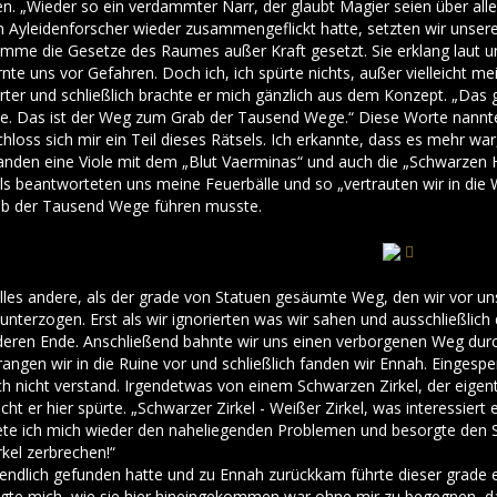
n. „Wieder so ein verdammter Narr, der glaubt Magier seien über alle
Ayleidenforscher wieder zusammengeflickt hatte, setzten wir unser
imme die Gesetze des Raumes außer Kraft gesetzt. Sie erklang laut un
te uns vor Gefahren. Doch ich, ich spürte nichts, außer vielleicht 
ter und schließlich brachte er mich gänzlich aus dem Konzept. „Das g
te. Das ist der Weg zum Grab der Tausend Wege.“ Diese Worte nannte
loss sich mir ein Teil dieses Rätsels. Ich erkannte, dass es mehr war
fanden eine Viole mit dem „Blut Vaerminas“ und auch die „Schwarzen H
sels beantworteten uns meine Feuerbälle und so „vertrauten wir in di
b der Tausend Wege führen musste.
es andere, als der grade von Statuen gesäumte Weg, den wir vor un
 unterzogen. Erst als wir ignorierten was wir sahen und ausschließli
eren Ende. Anschließend bahnte wir uns einen verborgenen Weg durc
rangen wir in die Ruine vor und schließlich fanden wir Ennah. Eingespe
ich nicht verstand. Irgendetwas von einem Schwarzen Zirkel, der eig
ht er hier spürte. „Schwarzer Zirkel - Weißer Zirkel, was interessiert
ete ich mich wieder den naheliegenden Problemen und besorgte den Schl
kel zerbrechen!“
 endlich gefunden hatte und zu Ennah zurückkam führte dieser grade ei
agte mich, wie sie hier hineingekommen war ohne mir zu begegnen, da 