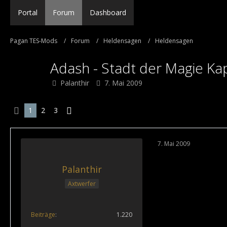
Portal
Forum
Dashboard
Pagan TES-Mods
Forum
Heldensagen
Heldensagen
Adash - Stadt der Magie Kapit
Palanthir
7. Mai 2009
1
2
3
7. Mai 2009
Palanthir
Axtwerfer
Beiträge
1.220