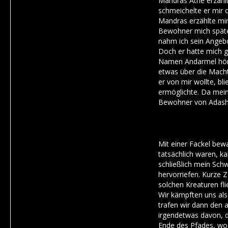
Mandras Athe erzähl
schmeichelte er mir o
Mandras erzählte mir
Bewohner mich spätes
nahm ich sein Angebo
Doch er hatte mich g
Namen Andarmel hört
etwas über die Macht
er von mir wollte, b
ermöglichte. Da mein
Bewohner von Adash k
Mit einer Fackel bewa
tatsächlich waren, k
schließlich mein Schw
hervorriefen. Kurze 
solchen Kreaturen fli
Wir kämpften uns als
trafen wir dann den a
irgendetwas davon, d
Ende des Pfades, wo 