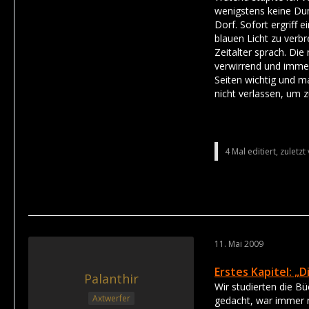
wenigstens keine Du
Dorf. Sofort ergriff 
blauen Licht zu verb
Zeitalter sprach. Di
verwirrend und immer 
Seiten wichtig und m
nicht verlassen, um z
4 Mal editiert, zuletz
11. Mai 2009
Erstes Kapitel: „
Palanthir
Wir studierten die B
Axtwerfer
gedacht, war immer n