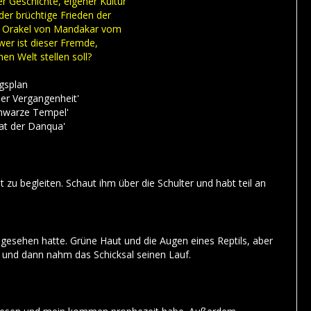
r Geschichte, eigener Kultur
der brüchtige Frieden der
as Orakel von Mandakar vom
r ist dieser Fremde,
en Welt stellen soll?
ngsplan
der Vergangenheit'
Schwarze Tempel'
rat der Danqua'
 zu begleiten. Schaut ihm über die Schulter und habt teil an
 gesehen hatte. Grüne Haut und die Augen eines Reptils, aber
e und dann nahm das Schicksal seinen Lauf.