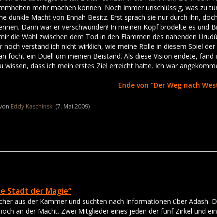
mmheiten mehr machen können. Noch immer unschlüssig, was zu tun se
eine dunkle Macht von Ennah Besitz. Erst sprach sie nur durch ihn, doch 
rennen. Dann war er verschwunden! In meinen Kopf brodelte es und Bi
e mir die Wahl zwischen dem Tod in den Flammen des nahenden Urudùt
noch verstand ich nicht wirklich, wie meine Rolle in diesem Spiel der 
an focht ein Duell um meinen Beistand. Als diese Vision endete, fand 
u wissen, dass ich mein erstes Ziel erreicht hatte. Ich war angekomm
Ende von "Der Weg nach Wes
t von
Eddy Kaschinski
(
7. Mai 2009
)
Die Stadt der Magie“
ücher aus der Kammer und suchten nach Informationen über Adash. Di
och an der Macht. Zwei Mitglieder eines jeden der fünf Zirkel und e