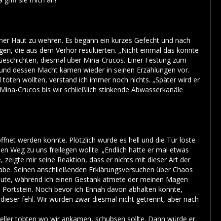
meiner Haut zu wehren. Es begann ein kurzes Gefecht und nach
en, die aus dem Verhör resultierten. „Nicht einmal das konnte
e Geschichten, diesmal über Mina-Crucos. Einer Festung zum
“ und dessen Macht kamen wieder in seinen Erzählungen vor.
töten wollten, verstand ich immer noch nichts. „Später wird er
 Mina-Crucos bis wir schließlich stinkende Abwasserkanäle
fnet werden konnte. Plötzlich wurde es hell und die Tür löste
n Weg zu uns freilegen wollte. „Endlich hatte er mal etwas
zeigte mir seine Reaktion, dass er nichts mit dieser Art der
habe. Seinen anschließenden Erklärungsversuchen über Chaos
zumute, während ich einen Gestank atmete der meinen Magen
en Portstein. Noch bevor ich Ennah davon abhalten konnte,
dieser fehl. Wir wurden zwar diesmal nicht getrennt, aber nach
Keller tobten wo wir ankamen, schubsen sollte. Dann würde er