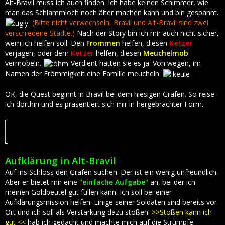
Alt-Bravil muss ich auch finden. Ich habe keinen Schimmer, wie
man das Schlammloch noch älter machen kann und bin gespannt.
Enthaltene Quests (NQ) :
(Bitte nicht verwechseln, Bravil und Alt-Bravil sind zwei
* Piraten mit fauligen Zähnen *
verschiedene Städte.)
Nach der Story bin ich mir auch nicht sicher,
Besucht den Komandanten von Alt-Bravil (Nach dem HQ)
wem ich helfen soll. Den
Frommen
helfen, diesen
Ketzer
verjagen, oder dem
Ketzer
helfen, diesen
Meuchelmob
* Ein Begräbnis für den Orc *
vermöbeln.
Verdient hätten sie es ja. Von wegen, im
Besucht den Gefangenen im Wachhaus. (Nach dem HQ)
Namen der Frömmigkeit eine Familie meucheln.
* Dumm gelaufen, Friedolin *
OK, die Quest beginnt in Bravil bei dem hiesigen Grafen. So reise
Sprecht mit Friedolin. (Nach dem HQ)
ich dorthin und es präsentiert sich mir in hergebrachter Form.
Aufklärung in Alt-Bravil
Auf ins Schloss den Grafen suchen. Der ist ein wenig unfreundlich.
Aber er bietet mir eine
"einfache Aufgabe"
an, bei der ich
meinen Goldbeutel gut füllen kann. Ich soll bei einer
Aufklärungsmission helfen. Einige seiner Soldaten sind bereits vor
Ort und ich soll als Verstärkung dazu stoßen.
>>Stoßen kann ich
gut <<
hab ich gedacht und machte mich auf die Strümpfe.