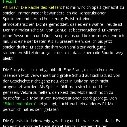
FAZIT
Alt-Bravil-Die Rache des Ketzers
hat mir wirklich Spaß gemacht zu
spielen. Immer wieder bewundere ich die Konstruktionen,
Spielideen und deren Umsetzung. Es ist mit einer
atmosphärischen Dichte gemoddet, das es eine wahre Freude ist.
Der minimalistische Stil von ConLo ist beeindruckend. Er kommt
ohne Ressourcen und Questscripte aus und bekommt es dennoch
hin, uns eine der besten PIs zu präsentieren, die ich bis jetzt
spielen durfte. Er setzt die ihm von Vanilla zur Verfügung
stehenden Mittel derart geschickt ein, dass einem die Spucke weg
bleibt.
Die Story ist dicht und glaubhaft. Eine Stadt, die sich in einen
rasenden Mob verwandelt und große Schuld auf sich läd, ist von
der Geschichte nicht ganz neu, aber in Oblivion noch nicht
umgesetzt worden. Als Spieler fühlt man sich hin-und-her
gerissen, Velora zu helfen, den Rest des Mobs auch noch zu
bestrafen. Die Mod ist von Konversationen stark geprägt. Den
"Bildchendenkern"
sei gesagt, sucht euch ein anderes PI. Mir
persönlich hat es sehr gefallen.
Die Quests sind ein wenig geradlinig und teilweise zu einfach. Es
fehlen hier entsprechende Rätsel. Einige Ungereimtheiten