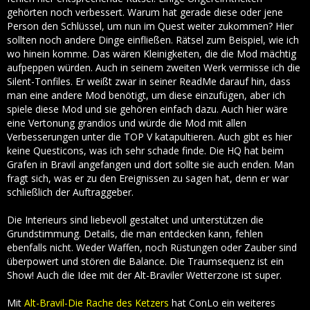
gehörten noch verbessert. Warum hat gerade diese oder jene
Person den Schlüssel, um nun im Quest weiter zukommen? Hier
sollten noch andere Dinge einfließen. Rätsel zum Beispiel, wie ich
wo hinein komme. Das wären Kleinigkeiten, die die Mod mächtig
aufpeppen würden. Auch in seinem zweiten Werk vermisse ich die
Silent-Tonfiles. Er weißt zwar in seiner ReadMe darauf hin, dass
man eine andere Mod benötigt, um diese einzufügen, aber ich
spiele diese Mod und sie gehören einfach dazu. Auch hier wäre
eine Vertonung grandios und würde die Mod mit allen
Verbesserungen unter die TOP V katapultieren. Auch gibt es hier
keine Questicons, was ich sehr schade finde. Die HQ hat beim
Grafen in Bravil angefangen und dort sollte sie auch enden. Man
fragt sich, was er zu den Ereignissen zu sagen hat, denn er war
schließlich der Auftraggeber.
Die Interieurs sind liebevoll gestaltet und unterstützen die
Grundstimmung. Details, die man entdecken kann, fehlen
ebenfalls nicht. Weder Waffen, noch Rüstungen oder Zauber sind
überpowert und stören die Balance. Die Traumsequenz ist ein
Show! Auch die Idee mit der Alt-Braviler Wetterzone ist super.
Mit
Alt-Bravil-Die Rache des Ketzers
hat ConLo ein weiteres