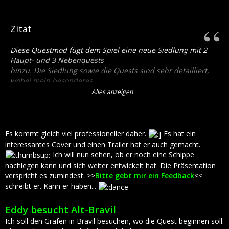
Zitat
Diese Questmod fügt dem Spiel eine neue Siedlung mit 2
Haupt- und 3 Nebenquests
hinzu. Die Siedlung sowie die Quests sind sehr detailliert,
wobei mein besonderes
Augenmerk auf einer atmosphärische Umgebung und
Alles anzeigen
kreativen Questline lag.
Das Abenteuer beginnt beim Grafen von Bravil. Ich wünsche
euch viel Spaß beim
Es kommt gleich viel professioneller daher.
Es hat ein
Spielen! Bitte gebt mir ein Feedback
interessantes Cover und einen Trailer hat er auch gemacht.
Ich will nun sehen, ob er noch eine Schippe
Enthaltene Quests (HQ) :
nachlegen kann und sich weiter entwickelt hat. Die Präsentation
* Der Fluch von Alt-Bravil *
verspricht es zumindest. >>
Bitte gebt mir ein Feedback
<<
Sucht den Grafen von Bravil auf, um die Quest zu beginnen.
schreibt er. Kann er haben...
* Aufklärung in Alt-Bravil *
Eddy besucht Alt-Bravil
Nach Abschlus des ersten Quest, erhaltet ihr ihn von Sir
Ich soll den Grafen in Bravil besuchen, wo die Quest beginnen soll.
Davinius