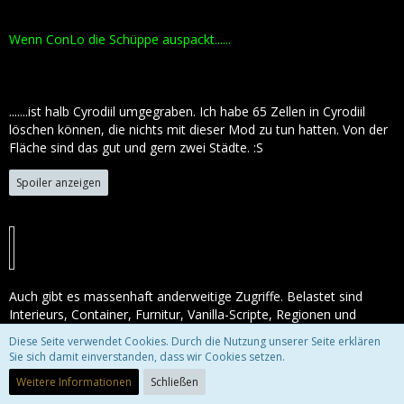
Wenn ConLo die Schüppe auspackt......
.......ist halb Cyrodiil umgegraben. Ich habe 65 Zellen in Cyrodiil
löschen können, die nichts mit dieser Mod zu tun hatten. Von der
Fläche sind das gut und gern zwei Städte. :S
Spoiler anzeigen
Auch gibt es massenhaft anderweitige Zugriffe. Belastet sind
Interieurs, Container, Furnitur, Vanilla-Scripte, Regionen und
Vanilla-Beleuchtungen:
Diese Seite verwendet Cookies. Durch die Nutzung unserer Seite erklären
Sie sich damit einverstanden, dass wir Cookies setzen.
Weitere Informationen
Schließen
Spoiler anzeigen