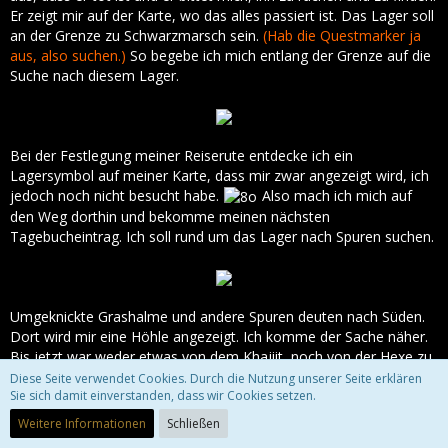
Er zeigt mir auf der Karte, wo das alles passiert ist. Das Lager soll
an der Grenze zu Schwarzmarsch sein.
(Hab die Questmarker ja
aus, also suchen.)
So begebe ich mich entlang der Grenze auf die
Suche nach diesem Lager.
Bei der Festlegung meiner Reiserute entdecke ich ein
Lagersymbol auf meiner Karte, dass mir zwar angezeigt wird, ich
jedoch noch nicht besucht habe.
Also mach ich mich auf
den Weg dorthin und bekomme meinen nächsten
Tagebucheintrag. Ich soll rund um das Lager nach Spuren suchen.
Umgeknickte Grashalme und andere Spuren deuten nach Süden.
Dort wird mir eine Höhle angezeigt. Ich komme der Sache näher.
Bis jetzt war weder etwas von dem Khajiit, noch von der Hexe zu
sehen. Also mache ich mich auf, die Höhle nach einer diebischen
Diese Seite verwendet Cookies. Durch die Nutzung unserer Seite erklären
Hexe, mit einem nackten Khajiit im Schlepptau, zu durchsuchen.
Sie sich damit einverstanden, dass wir Cookies setzen.
Weitere Informationen
Schließen