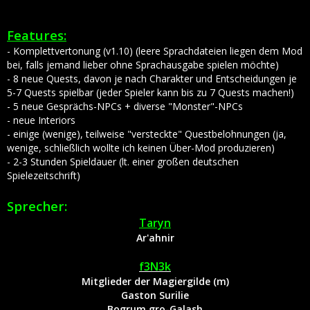
Features:
- Komplettvertonung (v1.10) (leere Sprachdateien liegen dem Mod
bei, falls jemand lieber ohne Sprachausgabe spielen möchte)
- 8 neue Quests, davon je nach Charakter und Entscheidungen je
5-7 Quests spielbar (jeder Spieler kann bis zu 7 Quests machen!)
- 5 neue Gesprächs-NPCs + diverse "Monster"-NPCs
- neue Interiors
- einige (wenige), teilweise "versteckte" Questbelohnungen (ja,
wenige, schließlich wollte ich keinen Über-Mod produzieren)
- 2-3 Stunden Spieldauer (lt. einer großen deutschen
Spielezeitschrift)
Sprecher:
Taryn
Ar'ahnir
f3N3k
Mitglieder der Magiergilde (m)
Gaston Surilie
Bogrum gro-Galash