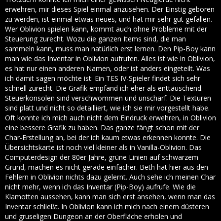
erwehren, mir dieses Spiel einmal anzusehen. Der Einstig geboren
zu werden, ist einmal etwas neues, und hat mir sehr gut gefallen.
Wer Oblivion spielen kann, kommt auch ohne Probleme mit der
Steuerung zurecht. Wozu die ganzen Items sind, die man
sammeln kann, muss man natürlich erst lernen. Den Pip-Boy kann
man wie das Inventar in Oblivion aufrufen. Alles ist wie in Oblivion,
es hat nur einen anderen Namen, oder ist anders eingeteilt. Was
ich damit sagen möchte ist: Ein TES IV-Spieler findet sich sehr
schnell zurecht. Die Grafik empfand ich eher als enttäuschend.
Steuerkonsolen sind verschwommen und unscharf. Die Texturen
sind platt und nicht so detailliert, wie ich sie mir vorgestellt habe.
Oft konnte ich mich auch nicht dem Eindruck erwehren, in Oblivion
eine bessere Grafik zu haben. Das ganze fängt schon mit der
Char-Erstellung an, bei der ich kaum etwas erkennen konnte. Die
Übersichtskarte ist noch viel kleiner als in Vanilla-Oblivion. Das
Computerdesign der 80er Jahre, grüne Linien auf schwarzem
Grund, machen es nicht gerade einfacher. Beth hat hier aus den
Fehlern in Oblivion nichts dazu gelernt. Auch sehe ich meinen Char
nicht mehr, wenn ich das Inventar (Pip-Boy) aufrufe. Wie die
Klamotten aussehen, kann man sich erst ansehen, wenn man das
Inventar schließt. In Oblivion kann ich mich nach einem düsteren
und gruseligen Dungeon an der Oberfläche erholen und