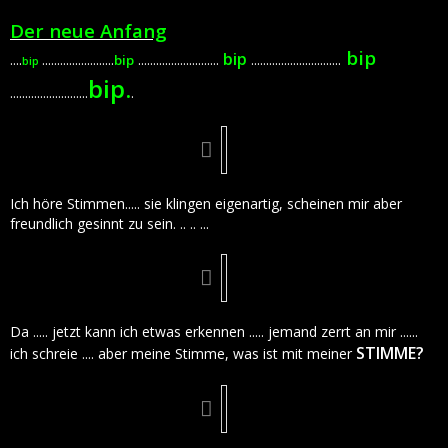
Der neue Anfang
bip
bip
....
........................
...........................
..............................
bip
bip
bip.
..........................
.
Ich höre Stimmen..... sie klingen eigenartig, scheinen mir aber
freundlich gesinnt zu sein. .. .. ...
Da ..... jetzt kann ich etwas erkennen ..... jemand zerrt an mir ......
STIMME?
ich schreie .... aber meine Stimme, was ist mit meiner