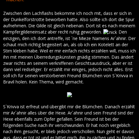
Zwischen den Lachflashs bekomme ich noch mit, dass er sich in
der Dunkelforstrotte beworben hatte. Also sollte ich dort die Spur
aufnehmen. Die Gilde ist gleich nebenan. Dort ist es nach meinem
Kämpfergildeneinsatz aber recht ruhig geworden.
Den
einzigen, den ich dort antreffe, ist `ne Mieze Namens Ar`ahnir. Der
schaut mich richtig begeistert an, als ob ich ein Kotelett an der
Stirn kleben habe. Weil er mir einfach nichts erzählen will, muss ich
ihn mit meinen Überredungskünsten gnädig stimmen. Das ändert
zwar nichts an seinem verkniffenen Gesichtsausdruck, aber er ist
dann viel redseliger. Er erzählt mir einiges, jedoch nicht alles. Erst
soll ich für seinen verstorbenen Freund Blümchen von S`Krivva in
Bravil holen. Kein Thema, wird gemacht.
S`Krivva ist erfreut und übergibt mir die Blümchen. Danach erzählt
mir Ar`ahnir alles über die Hexe. Ar`ahnir und sein Freund sind der
Hexe ebenfalls zum Opfer gefallen. Sein Freund ist bei der
folgenden Suche nach ihr verschwunden. Er hat noch vergeblich
nach ihm gesucht, er blieb jedoch verschollen. Nun geht er davon
aus, dass er tot ist und er bittet mich, ihn zu rächen und zu finden.