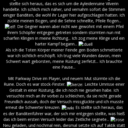
stellte sich heraus, das es sich um die Ayleidenruine Vilverin
handelte. Ich schlich mich näher, und vernahm sofort die Stimmen
einiger Banditen, die wohl ihr Lager hier aufgeschlagen hatten. Ich
zückte meinen Bogen, und die Sehne schnellte, Pfeile flogen...
Die Gegner waren aber nicht wie gewohnt mit einem Pfeil
ihrem Schöpfer entgegen getreten sondern stürmten nun mit
scharfen Klingen in meine Richtung... Ich zog meine Klinge und ein
harter Kampf begann...
Als ich die Toten Körper meiner Feinde gen Boden schmetterte
war ich sichtlich erschöpft. Ich trug viele Wunden davon, mein
Schwert wart geborsten, meine Rüstung zerfetzt... Ich brauchte
eine Pause...
Mit Parkway Drive im Player, und neuem Mut stürmte ich die
Ruine. Doch es war stock-Finster.
Leichte Umrisse einer
Gestalt in einer Rüstung, die ich noch nie gesehen habe. Ich
versuchte mich an ihr vorbei zu schleichen, da sie nicht gerade
Freundlich aussah, doch der Versuch missglückte und ich musste
erneut die Schwerter kreuzen.
Es stellte sich heraus, das
es der Banditenführer war, der sich mir entgegen stellte, was hieß
das ich beim ersten Versuch leider das Zeitliche segnete...
Neu geladen, und nochmal rein, diesmal setzte ich auf Taktik statt