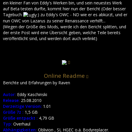
ein kleiner Fan von Eddy's Werken bin, und sein neuestes Werk
auf Beta testen durfte, kommt hier nun der Bericht (Oder besser
Tagebuch
) zu Eddy's OWC - ND wie er es abkürzt, und er
nun OWC von Lazarus zu seiner Renaissance verhilft...
(Wegen der Größe des Mods, werde ich den Bericht splitten, und
der erste Post wird eine Übersicht geben, welche Teile bereits
veröffentlicht sind, und werden dort auch verlinkt)
Online Readme
Berichte und Erfahrungen by Raven
Autor:
Eddy Kaschinski
Release:
25.08.2010
Derzeitige Version:
1.01
Größe 7z :
1,5 GB
Größe entpackt :
4,79 GB
Typ:
Overhaul
Abhängigkeiten:
Oblivion , SI, HGEC o.ä. Bodyreplacer.