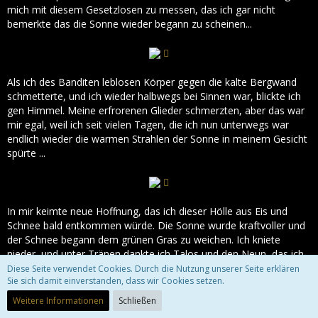
mich mit diesem Gesetzlosen zu messen, das ich gar nicht
bemerkte das die Sonne wieder begann zu scheinen...
Als ich des Banditen leblosen Körper gegen die kalte Bergwand
schmetterte, und ich wieder halbwegs bei Sinnen war, blickte ich
gen Himmel. Meine erfrorenen Glieder schmerzten, aber das war
mir egal, weil ich seit vielen Tagen, die ich nun unterwegs war
endlich wieder die warmen Strahlen der Sonne in meinem Gesicht
spürte ...
In mir keimte neue Hoffnung, das ich dieser Hölle aus Eis und
Schnee bald entkommen würde. Die Sonne wurde kraftvoller und
der Schnee begann dem grünen Gras zu weichen. Ich kniete
nieder, und unter Tränen dankte ich Talos und den Neun, das ich
dieses eisige Grab nicht erleben musste, verloren in einem Haufen
Diese Seite verwendet Cookies. Durch die Nutzung unserer Seite erklären
Sie sich damit einverstanden, dass wir Cookies setzen.
aus Schnee, kaltem Fels und dem Tod, der auf mich wartete...
Die Landschaft wurde wieder farbenfroh, und ich konnte seit
Weitere Informationen
Schließen
langem wieder aufatmen... Ein Minotaurus kreuzte meinen Weg.