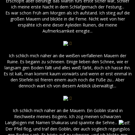
Erschöpft aber beruhigt das Martin fürs erste sicher war, schlief
ich meine erste Nacht in dem Schlafgemach der Festung...
Es war schon Früh am Morgen als ich aufstand. Ich stieg auf die
großen Mauern und blickte in die Ferne. Nicht weit von hier
erspähte ich eine dieser Ayleiden Ruinen, die meine
Aufmerksamkeit erregte...
Ich schlich mich näher an die weißen verfallenen Mauern der
Ruine. Es begann zu schneien. Einige lieben den Schnee, wie er
langsam gen Boden fällt und alles weiß färbt, doch ich hasse ihn.
Es ist kalt, man kommt kaum vorwärts und wenn er erst einmal in
den Stiefeln ist frieren einem auch noch die Füße zu... Aber
dennoch wart ich von diesem Anblick überwältigt...
Ich schlich mich näher an die Mauern. Ein Goblin stand in
Reichweite meines Bogens. Ich zog meinen schwarzen
Langbogen mit Namen Shakuras und spannte die Sehne...
Der Pfeil flog, und traf den Goblin, der auch sogleich regungslos
gen Boden sank. Es hörte auf zu schneien, und ich blickte gen