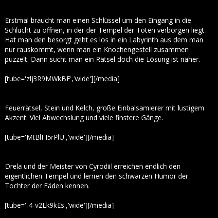
Erstmal braucht man einen Schlüssel um den Eingang in die
Schlucht zu öffnen, in der der Tempel der Toten verborgen liegt.
Hat man den besorgt geht es los in ein Labyrinth aus dem man
nur rauskommt, wenn man ein Knochengestell zusammen
puzzelt. Dann sucht man ein Rätsel doch die Lösung ist näher.
[tube='zlj3R9MWkBE','wide'][/media]
Feuerrätsel, Stein und Kelch, große Einbalsamierer mit lustigem
Akzent. Viel Abwechslung und viele finstere Gänge.
[tube='MtBlFI5rPlU','wide'][/media]
Drela und der Meister von Cyrodiil erreichen endlich den
eigentlichen Tempel und lernen den schwarzen Humor der
Tochter der Fäden kennen.
[tube='-4-v2Lk9kEs','wide'][/media]