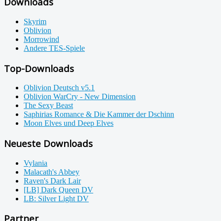
Downloads
Skyrim
Oblivion
Morrowind
Andere TES-Spiele
Top-Downloads
Oblivion Deutsch v5.1
Oblivion WarCry - New Dimension
The Sexy Beast
Saphirias Romance & Die Kammer der Dschinn
Moon Elves und Deep Elves
Neueste Downloads
Vylania
Malacath's Abbey
Raven's Dark Lair
[LB] Dark Queen DV
LB: Silver Light DV
Partner