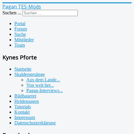
Pagan TES-Mods
Suchen ...
Portal
Forum
Suche
Mitglieder
Team
Kynes Pforte
Startseite
Skaldengesänge
Aus dem Lande...
Von weit her...
Pagan-Interviews...
Bildhauerei
Heldensagen
Tutorials
Kontakt
Impressum
Datenschutzerklärung