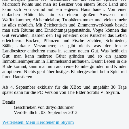
Microsoft Points und man ist Besitzer von einem Stück Land und
kann sich von Grund auf ein eigenes Haus bauen. Von einer
einfachen Hütte bis hin zu einem großen Anwesen mit
Waffenkammer, Alchemielabor, Trophäenzimmer und vielem mehr
ist alles möglich. Mit Zeichentisch und Zimmererwerkbank bastelt
man sich Räume und Einrichtungsgegenstände. Vogte können das
Gut verwalten, Barden den Tag erheitern oder Kutscher das Leben
erleichtern. Backen, Pflanzen und Fische züchten, Schmieden,
Ställe, arkane Verzauberer, es gibt nichts was der frische
Landbesitzer entbehren muss in seinem neuen Gut. Was heißt ein
Gut: man kann mehrere Güter gründen und so ein ganzes
Immobilienimperium in Himmelsrand aufbauen. Damit Leben in die
Bude kommt, kann man nun auch eine Familie gründen und Kinder
adoptieren. Nichts geht über lustiges Kindergeschrei beim Spiel mit
ihren Haustieren.
Ab 4. September exklusiv für die XBox und ungefähr 30 Tage
später dann für die PC-Version von The Elder Scrolls V: Skyrim.
Details
Geschrieben von
dirtyolddunmer
Veröffentlicht: 03. September 2012
Weiterlesen: Mein Herdfeuer in Skyrim