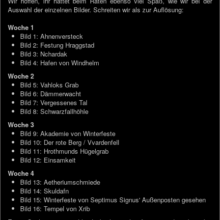
Wir hoffen, ihr hattet beim Raten ebenso viel Spaß, wie wir bei der
Auswahl der einzelnen Bilder. Schreiten wir als zur Auflösung:
Woche 1
Bild 1: Ahnenversteck
Bild 2: Festung Hraggstad
Bild 3: Nchardak
Bild 4: Hafen von Windhelm
Woche 2
Bild 5: Vahloks Grab
Bild 6: Dämmerwacht
Bild 7: Vergessenes Tal
Bild 8: Schwarzfallhöhle
Woche 3
Bild 9: Akademie von Winterfeste
Bild 10: Der rote Berg / Vvardenfell
Bild 11: Hrothmunds Hügelgrab
Bild 12: Einsamkeit
Woche 4
Bild 13: Aetheriumschmiede
Bild 14: Skuldafn
Bild 15: Winterfeste von Septimus Signus' Außenposten gesehen
Bild 16: Tempel von Xrib