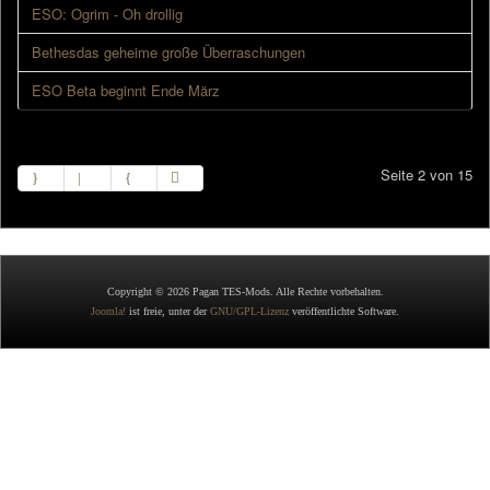
ESO: Ogrim - Oh drollig
Bethesdas geheime große Überraschungen
ESO Beta beginnt Ende März
Seite 2 von 15
Copyright © 2026 Pagan TES-Mods. Alle Rechte vorbehalten.
Joomla!
ist freie, unter der
GNU/GPL-Lizenz
veröffentlichte Software.