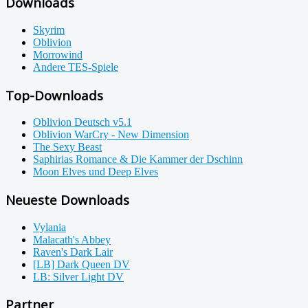
Downloads
Skyrim
Oblivion
Morrowind
Andere TES-Spiele
Top-Downloads
Oblivion Deutsch v5.1
Oblivion WarCry - New Dimension
The Sexy Beast
Saphirias Romance & Die Kammer der Dschinn
Moon Elves und Deep Elves
Neueste Downloads
Vylania
Malacath's Abbey
Raven's Dark Lair
[LB] Dark Queen DV
LB: Silver Light DV
Partner