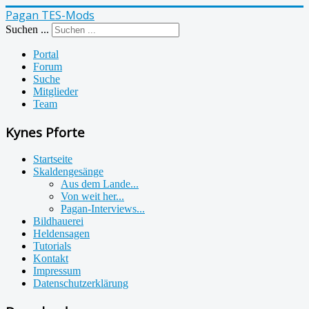
Pagan TES-Mods
Suchen ...
Portal
Forum
Suche
Mitglieder
Team
Kynes Pforte
Startseite
Skaldengesänge
Aus dem Lande...
Von weit her...
Pagan-Interviews...
Bildhauerei
Heldensagen
Tutorials
Kontakt
Impressum
Datenschutzerklärung