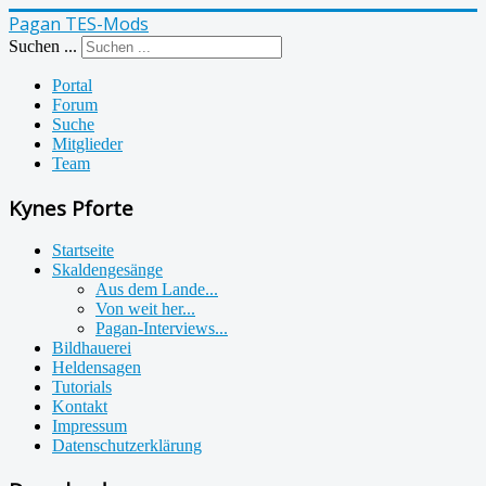
Pagan TES-Mods
Suchen ...
Portal
Forum
Suche
Mitglieder
Team
Kynes Pforte
Startseite
Skaldengesänge
Aus dem Lande...
Von weit her...
Pagan-Interviews...
Bildhauerei
Heldensagen
Tutorials
Kontakt
Impressum
Datenschutzerklärung