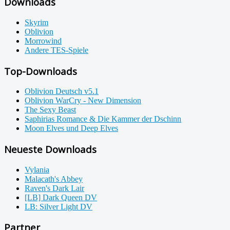
Downloads
Skyrim
Oblivion
Morrowind
Andere TES-Spiele
Top-Downloads
Oblivion Deutsch v5.1
Oblivion WarCry - New Dimension
The Sexy Beast
Saphirias Romance & Die Kammer der Dschinn
Moon Elves und Deep Elves
Neueste Downloads
Vylania
Malacath's Abbey
Raven's Dark Lair
[LB] Dark Queen DV
LB: Silver Light DV
Partner