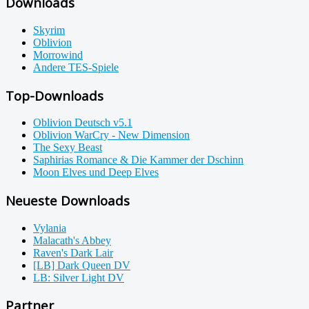
Downloads
Skyrim
Oblivion
Morrowind
Andere TES-Spiele
Top-Downloads
Oblivion Deutsch v5.1
Oblivion WarCry - New Dimension
The Sexy Beast
Saphirias Romance & Die Kammer der Dschinn
Moon Elves und Deep Elves
Neueste Downloads
Vylania
Malacath's Abbey
Raven's Dark Lair
[LB] Dark Queen DV
LB: Silver Light DV
Partner