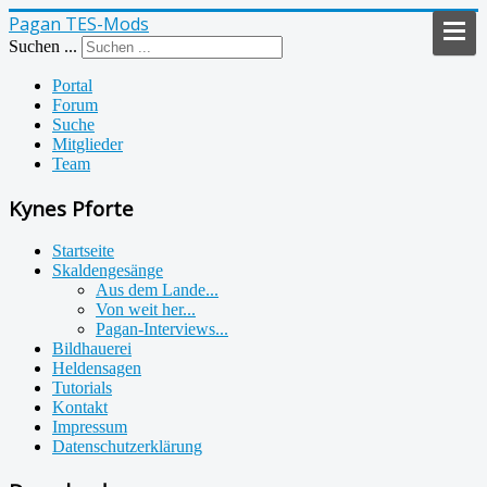
Pagan TES-Mods
Suchen ...
Portal
Forum
Suche
Mitglieder
Team
Kynes Pforte
Startseite
Skaldengesänge
Aus dem Lande...
Von weit her...
Pagan-Interviews...
Bildhauerei
Heldensagen
Tutorials
Kontakt
Impressum
Datenschutzerklärung