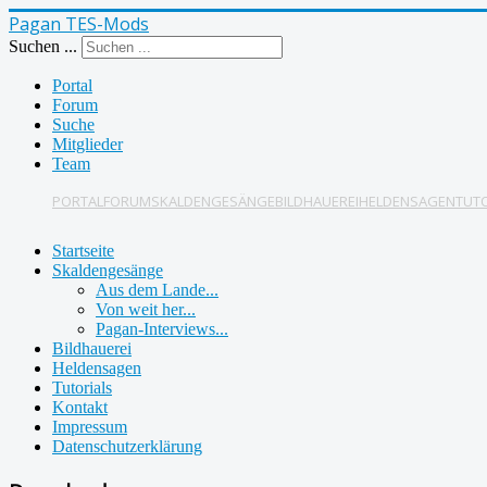
Pagan TES-Mods
Suchen ...
Portal
Forum
Suche
Mitglieder
Team
PORTAL
FORUM
SKALDENGESÄNGE
BILDHAUEREI
HELDENSAGEN
TUT
Startseite
Skaldengesänge
Aus dem Lande...
Von weit her...
Pagan-Interviews...
Bildhauerei
Heldensagen
Tutorials
Kontakt
Impressum
Datenschutzerklärung