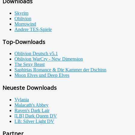
Downloads
Skyrim
Oblivion
Morrowind
Andere TES-Spiele
Top-Downloads
Oblivion Deutsch v5.1
Oblivion WarCry - New Dimension
The Sexy Beast
Saphirias Romance & Die Kammer der Dschinn
Moon Elves und Deep Elves
Neueste Downloads
Vylania
Malacath's Abbey
Raven's Dark Lair
[LB] Dark Queen DV
LB: Silver Light DV
Partner