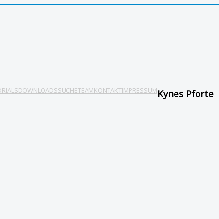
ORIALS
DOWNLOADS
SUCHE
TEAM
KONTAKT
IMPRESSUM
Kynes Pforte