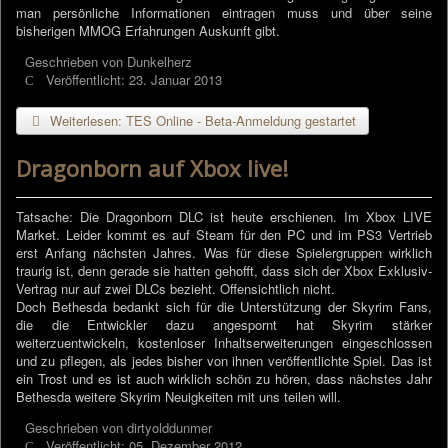
man persönliche Informationen eintragen muss und über seine
bisherigen MMOG Erfahrungen Auskunft gibt.
Geschrieben von
Dunkelherz
Veröffentlicht: 23. Januar 2013
Weiterlesen: TES Online - Beta-Anmeldung gestartet
Dragonborn auf Xbox live!
Tatsache: Die Dragonborn DLC ist heute erschienen. Im Xbox LIVE
Market. Leider kommt es auf Steam für den PC und im PS3 Vertrieb
erst Anfang nächsten Jahres. Was für diese Spielergruppen wirklich
traurig ist, denn gerade sie hatten gehofft, dass sich der Xbox Exklusiv-
Vertrag nur auf zwei DLCs bezieht. Offensichtlich nicht.
Doch Bethesda bedankt sich für die Unterstützung der Skyrim Fans,
die die Entwickler dazu angespornt hat Skyrim stärker
weiterzuentwickeln, kostenloser Inhaltserweiterungen eingeschlossen
und zu pflegen, als jedes bisher von ihnen veröffentlichte Spiel. Das ist
ein Trost und es ist auch wirklich schön zu hören, dass nächstes Jahr
Bethesda weitere Skyrim Neuigkeiten mit uns teilen will.
Geschrieben von
dirtyolddunmer
Veröffentlicht: 05. Dezember 2012