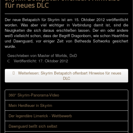
für neues DLC
Der neue Betapatch für Skyrim ist am 15. Oktober 2012 veröffentlicht
worden. Was aber viel wichtiger in Verbindung damit ist, sind die
Neuigkeiten die sich daraus erschließen lassen. Der ein oder andere
weiß vielleicht schon, dass der Begriff Dragonborn, wie schon Hearthfire
und Dawnguard, vor einiger Zeit von Bethesda Softworks gesichert
wurde.
Geschrieben von
Master of Worlds, DoD
Veröffentlicht: 17. Oktober 2012
Weiterlesen: Skyrim Betapatch offenbart Hinweise für neues
DLC
360° Skyrim-Panorama-Video
Mein Herdfeuer in Skyrim
Der legendäre Limerick - Wettbewerb
Dawnguard beißt sich selbst