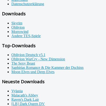
Datenschutzerklärung
Downloads
Skyrim
Oblivion
Morrowind
Andere TES-Spiele
Top-Downloads
Oblivion Deutsch v5.1
Oblivion WarCry - New Dimension
The Sexy Beast
Saphirias Romance & Die Kammer der Dschinn
Moon Elves und Deep Elves
Neueste Downloads
Vylania
Malacath's Abbey
Raven's Dark Lair
[LB] Dark Queen DV