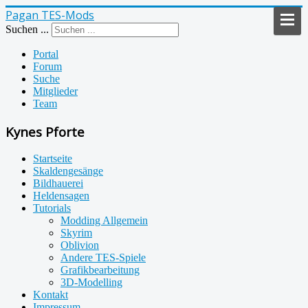
Pagan TES-Mods
Suchen ...
Portal
Forum
Suche
Mitglieder
Team
Kynes Pforte
Startseite
Skaldengesänge
Bildhauerei
Heldensagen
Tutorials
Modding Allgemein
Skyrim
Oblivion
Andere TES-Spiele
Grafikbearbeitung
3D-Modelling
Kontakt
Impressum