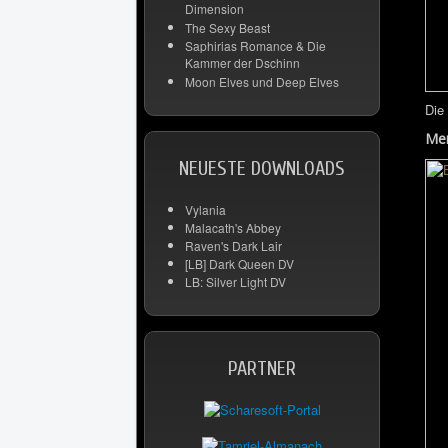
Dimension
The Sexy Beast
Saphirias Romance & Die
Kammer der Dschinn
Moon Elves und Deep Elves
Die
Men
NEUESTE DOWNLOADS
Vylania
Malacath's Abbey
Raven's Dark Lair
[LB] Dark Queen DV
LB: Silver Light DV
PARTNER