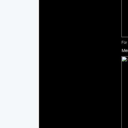
Für
Men