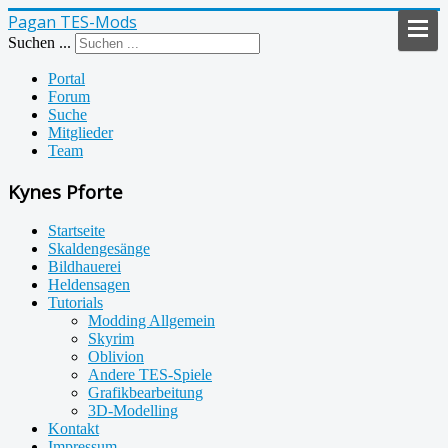
Pagan TES-Mods
Suchen ...
Portal
Forum
Suche
Mitglieder
Team
Kynes Pforte
Startseite
Skaldengesänge
Bildhauerei
Heldensagen
Tutorials
Modding Allgemein
Skyrim
Oblivion
Andere TES-Spiele
Grafikbearbeitung
3D-Modelling
Kontakt
Impressum