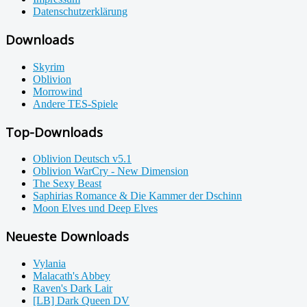
Datenschutzerklärung
Downloads
Skyrim
Oblivion
Morrowind
Andere TES-Spiele
Top-Downloads
Oblivion Deutsch v5.1
Oblivion WarCry - New Dimension
The Sexy Beast
Saphirias Romance & Die Kammer der Dschinn
Moon Elves und Deep Elves
Neueste Downloads
Vylania
Malacath's Abbey
Raven's Dark Lair
[LB] Dark Queen DV