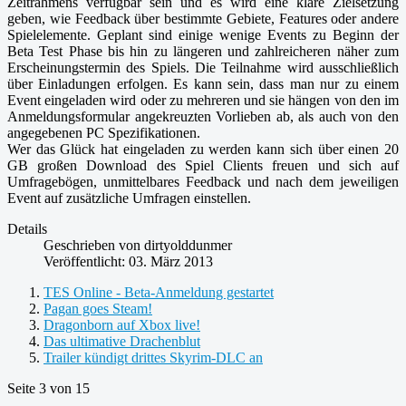
Zeitrahmens verfügbar sein und es wird eine klare Zielsetzung
geben, wie Feedback über bestimmte Gebiete, Features oder andere
Spielelemente. Geplant sind einige wenige Events zu Beginn der
Beta Test Phase bis hin zu längeren und zahlreicheren näher zum
Erscheinungstermin des Spiels. Die Teilnahme wird ausschließlich
über Einladungen erfolgen. Es kann sein, dass man nur zu einem
Event eingeladen wird oder zu mehreren und sie hängen von den im
Anmeldungsformular angekreuzten Vorlieben ab, als auch von den
angegebenen PC Spezifikationen.
Wer das Glück hat eingeladen zu werden kann sich über einen 20
GB großen Download des Spiel Clients freuen und sich auf
Umfragebögen, unmittelbares Feedback und nach dem jeweiligen
Event auf zusätzliche Umfragen einstellen.
Details
Geschrieben von
dirtyolddunmer
Veröffentlicht: 03. März 2013
TES Online - Beta-Anmeldung gestartet
Pagan goes Steam!
Dragonborn auf Xbox live!
Das ultimative Drachenblut
Trailer kündigt drittes Skyrim-DLC an
Seite 3 von 15