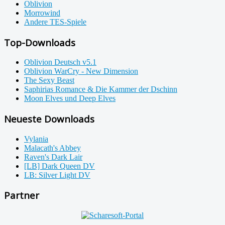
Oblivion
Morrowind
Andere TES-Spiele
Top-Downloads
Oblivion Deutsch v5.1
Oblivion WarCry - New Dimension
The Sexy Beast
Saphirias Romance & Die Kammer der Dschinn
Moon Elves und Deep Elves
Neueste Downloads
Vylania
Malacath's Abbey
Raven's Dark Lair
[LB] Dark Queen DV
LB: Silver Light DV
Partner