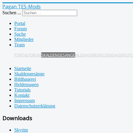
Pagan TES-Mods
Suchen ...
Portal
Forum
Suche
Mitglieder
Team
PORTAL
FORUM
SKALDENGESÄNGE
BILDHAUEREI
HELDENSAGEN
TUT
Startseite
Skaldengesänge
Bildhauerei
Heldensagen
Tutorials
Kontakt
Impressum
Datenschutzerklärung
Downloads
Skyrim