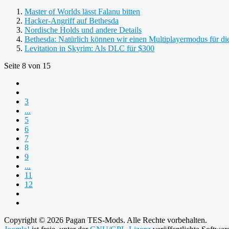
Master of Worlds lässt Falanu bitten
Hacker-Angriff auf Bethesda
Nordische Holds und andere Details
Bethesda: Natürlich können wir einen Multiplayermodus für di
Levitation in Skyrim: Als DLC für $300
Seite 8 von 15
3
...
5
6
7
8
9
...
11
12
Copyright © 2026 Pagan TES-Mods. Alle Rechte vorbehalten.