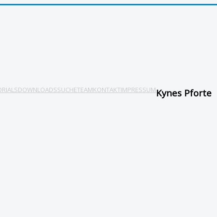
ORIALS
DOWNLOADS
SUCHE
TEAM
KONTAKT
IMPRESSUM
Kynes Pforte