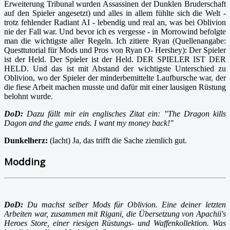
Erweiterung Tribunal wurden Assassinen der Dunklen Bruderschaft
auf den Spieler angesetzt) und alles in allem fühlte sich die Welt -
trotz fehlender Radiant AI - lebendig und real an, was bei Oblivion
nie der Fall war. Und bevor ich es vergesse - in Morrowind befolgte
man die wichtigste aller Regeln. Ich zitiere Ryan (Quellenangabe:
Questtutorial für Mods und Pros von Ryan O- Hershey): Der Spieler
ist der Held. Der Spieler ist der Held. DER SPIELER IST DER
HELD. Und das ist mit Abstand der wichtigste Unterschied zu
Oblivion, wo der Spieler der minderbemittelte Laufbursche war, der
die fiese Arbeit machen musste und dafür mit einer lausigen Rüstung
belohnt wurde.
DoD:
Dazu fällt mir ein englisches Zitat ein: "The Dragon kills
Dagon and the game ends. I want my money back!"
Dunkelherz:
(lacht) Ja, das trifft die Sache ziemlich gut.
Modding
DoD:
Du machst selber Mods für Oblivion. Eine deiner letzten
Arbeiten war, zusammen mit Rigani, die Übersetzung von Apachii's
Heroes Store, einer riesigen Rüstungs- und Waffenkollektion. Was