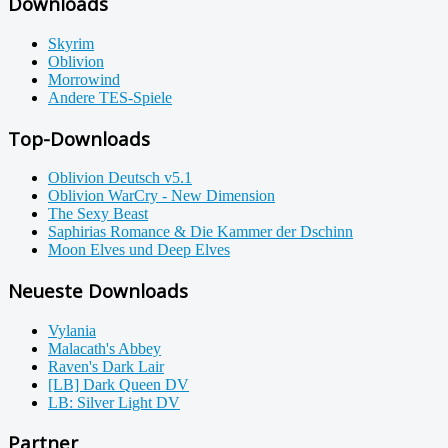
Downloads
Skyrim
Oblivion
Morrowind
Andere TES-Spiele
Top-Downloads
Oblivion Deutsch v5.1
Oblivion WarCry - New Dimension
The Sexy Beast
Saphirias Romance & Die Kammer der Dschinn
Moon Elves und Deep Elves
Neueste Downloads
Vylania
Malacath's Abbey
Raven's Dark Lair
[LB] Dark Queen DV
LB: Silver Light DV
Partner