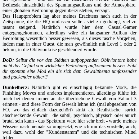
Bethesda hinsichtlich des Spannungsaufbaus und der Atmosphäre,
einer globalen Bedrohung gegenüberzustehen, versagt.
Das Hauptproblem lag aber meines Erachtens nach auch in der
Zeitspanne, die die HQ umfassen sollte - viel zu gedrängt, viel zu
rasant steigend. Natürlich wurde hier dem Casual-Gamer
entgegengekommen, allerdings wäre ein langsamer Aufbau der
Bedrohung wesentlich besser gewesen, als dieses rasche Vorgehen,
indem man in einer Quest, die man gewöhnlich mit Level 1 oder 2
bekam, in die Oblivionkrise geschleudert wurde.
DoD:
Selbst die vor den Städten aufpoppenden Obliviontore habe
nicht das Gefühl von wirklicher Bedrohung aufkommen lassen. Fällt
dir spontan eine Mod ein die sich dem Gewaltthema umfassender
und packender nähert?
Dunkelherz:
Natürlich gibt es einschlägig bekannte Mods, die
Finishing Moves und anderes implementieren, allerdings fühlte ich
mich bei denen immer an die übertriebene Gewalt von Fallout 3
erinnert - und diese Form der Gewalt lehne ich (mal abgesehen von
FO, wo das einfach dazugehört) strikt ab. Realistische, sprich
abschreckende Gewalt - die subtil, psychisch, physisch oder auuch
brutal sein kann - das Spektrum wäre hier sehr breit - wurde meines
Wissens nach niemals so umgesetzt, wie ich mir das vorstelle, auch,
weil dazu wohl der "Kundenstamm" und die technischen Mittel
fehlen.