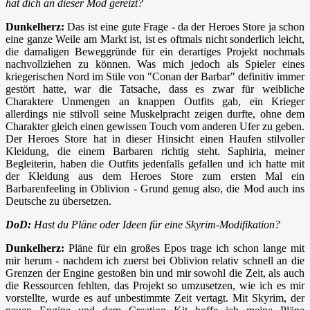
hat dich an dieser Mod gereizt?
Dunkelherz:
Das ist eine gute Frage - da der Heroes Store ja schon
eine ganze Weile am Markt ist, ist es oftmals nicht sonderlich leicht,
die damaligen Beweggründe für ein derartiges Projekt nochmals
nachvollziehen zu können. Was mich jedoch als Spieler eines
kriegerischen Nord im Stile von "Conan der Barbar" definitiv immer
gestört hatte, war die Tatsache, dass es zwar für weibliche
Charaktere Unmengen an knappen Outfits gab, ein Krieger
allerdings nie stilvoll seine Muskelpracht zeigen durfte, ohne dem
Charakter gleich einen gewissen Touch vom anderen Ufer zu geben.
Der Heroes Store hat in dieser Hinsicht einen Haufen stilvoller
Kleidung, die einem Barbaren richtig steht. Saphiria, meiner
Begleiterin, haben die Outfits jedenfalls gefallen und ich hatte mit
der Kleidung aus dem Heroes Store zum ersten Mal ein
Barbarenfeeling in Oblivion - Grund genug also, die Mod auch ins
Deutsche zu übersetzen.
DoD:
Hast du Pläne oder Ideen für eine Skyrim-Modifikation?
Dunkelherz:
Pläne für ein großes Epos trage ich schon lange mit
mir herum - nachdem ich zuerst bei Oblivion relativ schnell an die
Grenzen der Engine gestoßen bin und mir sowohl die Zeit, als auch
die Ressourcen fehlten, das Projekt so umzusetzen, wie ich es mir
vorstellte, wurde es auf unbestimmte Zeit vertagt. Mit Skyrim, der