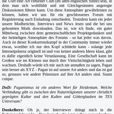
die User eine Art virtueller Club (im alten englischen Sinne) sein, in
dem man sich wohlfühlt und mit Gleichgesinnten angeregte
Diskussionen führen kann. Um diese Atmosphäre gewährleisten zu
können, haben wir uns für ein geschlossenes Forum mit
Registrierung nach Einladung entschieden. Trotzdem kann ein jeder
unsere Modberichte, Interviews und News lesen und die bei uns
gehosteten Mods downloaden. Das ist, wie ich finde, ein guter
Mittelweg zwischen dem gemeinschaftlichen Projektgedanken und
der heimeligen Atmosphäre des Forums - so hat jeder was davon.
Auch ist dieser Konkurrenzkampf in der Community immer wieder
etwas, worüber ich nur den Kopf schütteln kann - solange jede
Internetpräsenz originell ist und von keiner anderen Ideen klaut, gibt
es dafür eigentlich keine Veranlassung. Eine Gesellschaft kann im
Großen wie im Kleinen nur durch ihre Vielschichtigkeit leben und
wachsen. Deshalb würde ich mir auch nie anmaßen zu sagen, Pagan
sein besser als XYZ - Pagan ist auf unsere Art anders und das ist gut
so, genauso wie andere Präsenzen auf ihre Art anders sind. Suum
cuique.
DoD:
Paganismus ist ein anderes Wort für Heidentum. Welche
Verbindung gibt es zwischen den Naturreligionen unserer christlich
geprägten Kultur und den Kulten und Götterglauben im TES
Universum?
Dunkelherz:
Oh je, der Interviewer drängt mich in die