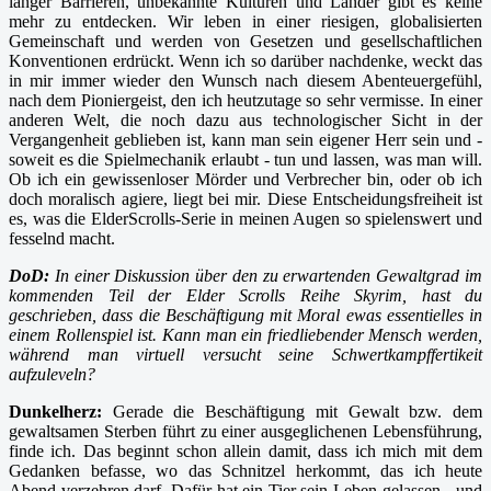
länger Barrieren, unbekannte Kulturen und Länder gibt es keine
mehr zu entdecken. Wir leben in einer riesigen, globalisierten
Gemeinschaft und werden von Gesetzen und gesellschaftlichen
Konventionen erdrückt. Wenn ich so darüber nachdenke, weckt das
in mir immer wieder den Wunsch nach diesem Abenteuergefühl,
nach dem Pioniergeist, den ich heutzutage so sehr vermisse. In einer
anderen Welt, die noch dazu aus technologischer Sicht in der
Vergangenheit geblieben ist, kann man sein eigener Herr sein und -
soweit es die Spielmechanik erlaubt - tun und lassen, was man will.
Ob ich ein gewissenloser Mörder und Verbrecher bin, oder ob ich
doch moralisch agiere, liegt bei mir. Diese Entscheidungsfreiheit ist
es, was die ElderScrolls-Serie in meinen Augen so spielenswert und
fesselnd macht.
DoD:
In einer Diskussion über den zu erwartenden Gewaltgrad im
kommenden Teil der Elder Scrolls Reihe Skyrim, hast du
geschrieben, dass die Beschäftigung mit Moral ewas essentielles in
einem Rollenspiel ist. Kann man ein friedliebender Mensch werden,
während man virtuell versucht seine Schwertkampffertikeit
aufzuleveln?
Dunkelherz:
Gerade die Beschäftigung mit Gewalt bzw. dem
gewaltsamen Sterben führt zu einer ausgeglichenen Lebensführung,
finde ich. Das beginnt schon allein damit, dass ich mich mit dem
Gedanken befasse, wo das Schnitzel herkommt, das ich heute
Abend verzehren darf. Dafür hat ein Tier sein Leben gelassen - und