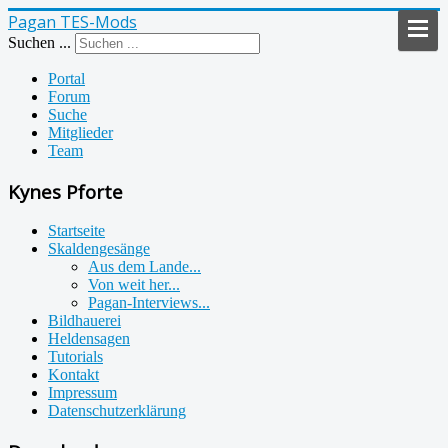
Pagan TES-Mods
Suchen ...
Portal
Forum
Suche
Mitglieder
Team
Kynes Pforte
Startseite
Skaldengesänge
Aus dem Lande...
Von weit her...
Pagan-Interviews...
Bildhauerei
Heldensagen
Tutorials
Kontakt
Impressum
Datenschutzerklärung