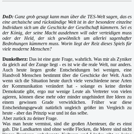
DoD:
Ganz grob gesagt kann man über die TES-Welt sagen, das es
eine archaische und rückständige Welt ist in der besondere einzelne
Individuen sich um die Geschicke der Gesellschaft kümmern. Sei es
der König, der seine Macht ausdehnen will oder verteidigen muss
oder der Held, der sich gewöhnlich um allerlei sagenhafter
Bedrohungen kümmern muss. Worin liegt der Reiz dieses Spiels für
viele moderne Menschen?
Dunkelherz:
Das ist eine gute Frage, wahrlich. Was mir als Zyniker
da gleich auf der Zunge liegt - es ist wie die reale Welt, nur anders.
Auch heute liegen große Entscheidungen bei wenigen, eine
Handvoll Menschen bestimmt über die Geschicke der Welt. Auch
wenn sich die Situation heute durch viele verschiedene neue Arten
der Kommunikation verändert hat - solange es keine direkte
Demokratie gibt, ergo nur wenige Leute als Vertreter von vielen
agieren, können diese mehr oder minder ungehindert ihre Ideen zu
einem gewissen Grade verwirklichen. Früher war diese
Entscheidungsgewalt natürlich ungleich größer im Vergleich zu
heute - aber das Prinzip war und ist das selbe.
Aber zurück zu deiner Frage.
Was man heute vermisst, sind die großen Abenteuer, die es einst
gab. Die Landkarten sind ohne weiße Flecken, die Meere sind nicht