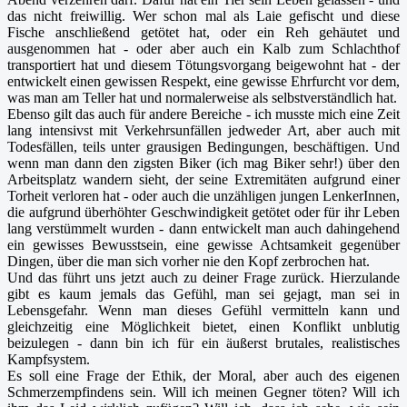
das nicht freiwillig. Wer schon mal als Laie gefischt und diese
Fische anschließend getötet hat, oder ein Reh gehäutet und
ausgenommen hat - oder aber auch ein Kalb zum Schlachthof
transportiert hat und diesem Tötungsvorgang beigewohnt hat - der
entwickelt einen gewissen Respekt, eine gewisse Ehrfurcht vor dem,
was man am Teller hat und normalerweise als selbstverständlich hat.
Ebenso gilt das auch für andere Bereiche - ich musste mich eine Zeit
lang intensivst mit Verkehrsunfällen jedweder Art, aber auch mit
Todesfällen, teils unter grausigen Bedingungen, beschäftigen. Und
wenn man dann den zigsten Biker (ich mag Biker sehr!) über den
Arbeitsplatz wandern sieht, der seine Extremitäten aufgrund einer
Torheit verloren hat - oder auch die unzähligen jungen LenkerInnen,
die aufgrund überhöhter Geschwindigkeit getötet oder für ihr Leben
lang verstümmelt wurden - dann entwickelt man auch dahingehend
ein gewisses Bewusstsein, eine gewisse Achtsamkeit gegenüber
Dingen, über die man sich vorher nie den Kopf zerbrochen hat.
Und das führt uns jetzt auch zu deiner Frage zurück. Hierzulande
gibt es kaum jemals das Gefühl, man sei gejagt, man sei in
Lebensgefahr. Wenn man dieses Gefühl vermitteln kann und
gleichzeitig eine Möglichkeit bietet, einen Konflikt unblutig
beizulegen - dann bin ich für ein äußerst brutales, realistisches
Kampfsystem.
Es soll eine Frage der Ethik, der Moral, aber auch des eigenen
Schmerzempfindens sein. Will ich meinen Gegner töten? Will ich