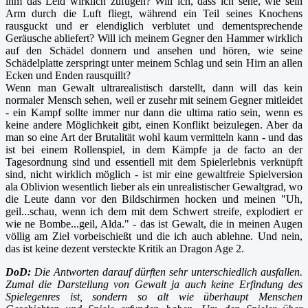
ihm das Leid wirklich zufügen? Will ich, dass ich sehe, wie sein
Arm durch die Luft fliegt, während ein Teil seines Knochens
rausguckt und er elendiglich verblutet und dementsprechende
Geräusche abliefert? Will ich meinem Gegner den Hammer wirklich
auf den Schädel donnern und ansehen und hören, wie seine
Schädelplatte zerspringt unter meinem Schlag und sein Hirn an allen
Ecken und Enden rausquillt?
Wenn man Gewalt ultrarealistisch darstellt, dann will das kein
normaler Mensch sehen, weil er zusehr mit seinem Gegner mitleidet
- ein Kampf sollte immer nur dann die ultima ratio sein, wenn es
keine andere Möglichkeit gibt, einen Konflikt beizulegen. Aber da
man so eine Art der Brutalität wohl kaum vermitteln kann - und das
ist bei einem Rollenspiel, in dem Kämpfe ja de facto an der
Tagesordnung sind und essentiell mit dem Spielerlebnis verknüpft
sind, nicht wirklich möglich - ist mir eine gewaltfreie Spielversion
ala Oblivion wesentlich lieber als ein unrealistischer Gewaltgrad, wo
die Leute dann vor den Bildschirmen hocken und meinen "Uh,
geil...schau, wenn ich dem mit dem Schwert streife, explodiert er
wie ne Bombe...geil, Alda." - das ist Gewalt, die in meinen Augen
völlig am Ziel vorbeischießt und die ich auch ablehne. Und nein,
das ist keine dezent versteckte Kritik an Dragon Age 2.
DoD:
Die Antworten darauf dürften sehr unterschiedlich ausfallen.
Zumal die Darstellung von Gewalt ja auch keine Erfindung des
Spielegenres ist, sondern so alt wie überhaupt Menschen