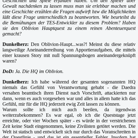
Geschichten und Spiele erfunden haben. Um den Spieler über
Gewalt nachdenken zu lassen muss man sie erlebbar machen und
eine Geschichte erzählen die Fragen aufwirft bzw die Möglichkeiten
läßt diese Frage unterschiedlich zu beantworten. Wie beurteilst du
die Bemühungen der TES-Entwickler zu diesem Problem? Haben
sie den Oblivion Hauptquest zu einem reinen Abenteuerquest
gemacht?
Dunkelherz:
Den Oblivion-Haupt...was?! Meinst du diese relativ
langweilige Aneinanderreihung von Apportieraufgaben, die mittels
einer krausen Story mit null Spannungsbogen aneinandergeknüpft
waren?
DoD:
Ja. Die HQ im Oblivion.
Dunkelherz:
Ich habe während der gesamten sogenannten HQ
niemals das Gefühl von Verantwortung gehabt - die Daedra
versahen beamtisch ihren Dienst nach Vorschrift, attackierten nur
dann, wenn es auch vorgesehen war und alles in allem hatte ich das
Gefühl, mir für die HQ jederzeit ewig Zeit lassen zu können.
Warum sollte ich mich auch beeilen, da irgendwas
weiterzubekommen? Es war egal, ob ich die Queststage jetzt
erreichte, oder vier Wochen später - es würde in der verstrichenen
Zeit keine Stadt eingenommen, keine Zivilisten getötet werden. Die
Welt ist statisch und entwickelt sich nur durch das Voranschreiten in
der Questlinie - und das ist ein essentieller Fehler. Insofern hat