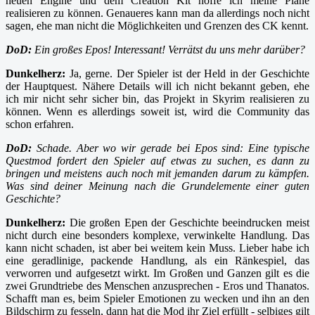
neuen Engine und dem Creation Kit hoffe ich meine Pläne
realisieren zu können. Genaueres kann man da allerdings noch nicht
sagen, ehe man nicht die Möglichkeiten und Grenzen des CK kennt.
DoD:
Ein großes Epos! Interessant! Verrätst du uns mehr darüber?
Dunkelherz:
Ja, gerne. Der Spieler ist der Held in der Geschichte
der Hauptquest. Nähere Details will ich nicht bekannt geben, ehe
ich mir nicht sehr sicher bin, das Projekt in Skyrim realisieren zu
können. Wenn es allerdings soweit ist, wird die Community das
schon erfahren.
DoD:
Schade. Aber wo wir gerade bei Epos sind: Eine typische
Questmod fordert den Spieler auf etwas zu suchen, es dann zu
bringen und meistens auch noch mit jemanden darum zu kämpfen.
Was sind deiner Meinung nach die Grundelemente einer guten
Geschichte?
Dunkelherz:
Die großen Epen der Geschichte beeindrucken meist
nicht durch eine besonders komplexe, verwinkelte Handlung. Das
kann nicht schaden, ist aber bei weitem kein Muss. Lieber habe ich
eine geradlinige, packende Handlung, als ein Ränkespiel, das
verworren und aufgesetzt wirkt. Im Großen und Ganzen gilt es die
zwei Grundtriebe des Menschen anzusprechen - Eros und Thanatos.
Schafft man es, beim Spieler Emotionen zu wecken und ihn an den
Bildschirm zu fesseln, dann hat die Mod ihr Ziel erfüllt - selbiges gilt