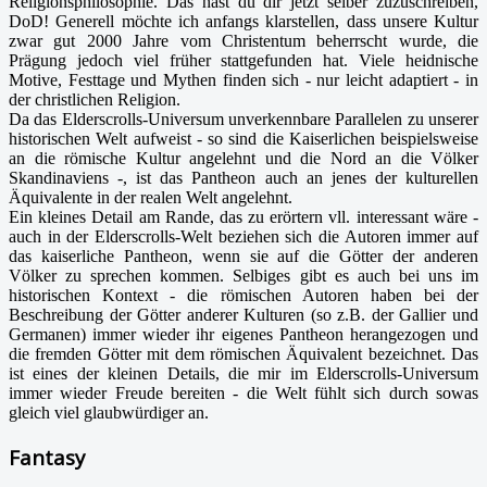
Religionsphilosophie. Das hast du dir jetzt selber zuzuschreiben,
DoD! Generell möchte ich anfangs klarstellen, dass unsere Kultur
zwar gut 2000 Jahre vom Christentum beherrscht wurde, die
Prägung jedoch viel früher stattgefunden hat. Viele heidnische
Motive, Festtage und Mythen finden sich - nur leicht adaptiert - in
der christlichen Religion.
Da das Elderscrolls-Universum unverkennbare Parallelen zu unserer
historischen Welt aufweist - so sind die Kaiserlichen beispielsweise
an die römische Kultur angelehnt und die Nord an die Völker
Skandinaviens -, ist das Pantheon auch an jenes der kulturellen
Äquivalente in der realen Welt angelehnt.
Ein kleines Detail am Rande, das zu erörtern vll. interessant wäre -
auch in der Elderscrolls-Welt beziehen sich die Autoren immer auf
das kaiserliche Pantheon, wenn sie auf die Götter der anderen
Völker zu sprechen kommen. Selbiges gibt es auch bei uns im
historischen Kontext - die römischen Autoren haben bei der
Beschreibung der Götter anderer Kulturen (so z.B. der Gallier und
Germanen) immer wieder ihr eigenes Pantheon herangezogen und
die fremden Götter mit dem römischen Äquivalent bezeichnet. Das
ist eines der kleinen Details, die mir im Elderscrolls-Universum
immer wieder Freude bereiten - die Welt fühlt sich durch sowas
gleich viel glaubwürdiger an.
Fantasy