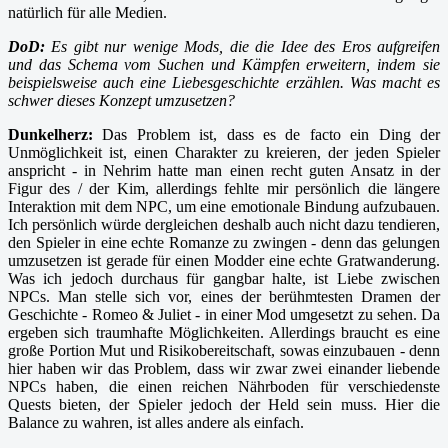
natürlich für alle Medien.
DoD:
Es gibt nur wenige Mods, die die Idee des Eros aufgreifen
und das Schema vom Suchen und Kämpfen erweitern, indem sie
beispielsweise auch eine Liebesgeschichte erzählen. Was macht es
schwer dieses Konzept umzusetzen?
Dunkelherz:
Das Problem ist, dass es de facto ein Ding der
Unmöglichkeit ist, einen Charakter zu kreieren, der jeden Spieler
anspricht - in Nehrim hatte man einen recht guten Ansatz in der
Figur des / der Kim, allerdings fehlte mir persönlich die längere
Interaktion mit dem NPC, um eine emotionale Bindung aufzubauen.
Ich persönlich würde dergleichen deshalb auch nicht dazu tendieren,
den Spieler in eine echte Romanze zu zwingen - denn das gelungen
umzusetzen ist gerade für einen Modder eine echte Gratwanderung.
Was ich jedoch durchaus für gangbar halte, ist Liebe zwischen
NPCs. Man stelle sich vor, eines der berühmtesten Dramen der
Geschichte - Romeo & Juliet - in einer Mod umgesetzt zu sehen. Da
ergeben sich traumhafte Möglichkeiten. Allerdings braucht es eine
große Portion Mut und Risikobereitschaft, sowas einzubauen - denn
hier haben wir das Problem, dass wir zwar zwei einander liebende
NPCs haben, die einen reichen Nährboden für verschiedenste
Quests bieten, der Spieler jedoch der Held sein muss. Hier die
Balance zu wahren, ist alles andere als einfach.