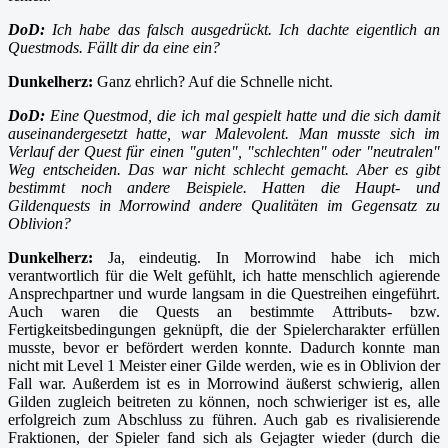
DoD:
Ich habe das falsch ausgedrückt. Ich dachte eigentlich an
Questmods. Fällt dir da eine ein?
Dunkelherz:
Ganz ehrlich? Auf die Schnelle nicht.
DoD:
Eine Questmod, die ich mal gespielt hatte und die sich damit
auseinandergesetzt hatte, war Malevolent. Man musste sich im
Verlauf der Quest für einen "guten", "schlechten" oder "neutralen"
Weg entscheiden. Das war nicht schlecht gemacht. Aber es gibt
bestimmt noch andere Beispiele. Hatten die Haupt- und
Gildenquests in Morrowind andere Qualitäten im Gegensatz zu
Oblivion?
Dunkelherz:
Ja, eindeutig. In Morrowind habe ich mich
verantwortlich für die Welt gefühlt, ich hatte menschlich agierende
Ansprechpartner und wurde langsam in die Questreihen eingeführt.
Auch waren die Quests an bestimmte Attributs- bzw.
Fertigkeitsbedingungen geknüpft, die der Spielercharakter erfüllen
musste, bevor er befördert werden konnte. Dadurch konnte man
nicht mit Level 1 Meister einer Gilde werden, wie es in Oblivion der
Fall war. Außerdem ist es in Morrowind äußerst schwierig, allen
Gilden zugleich beitreten zu können, noch schwieriger ist es, alle
erfolgreich zum Abschluss zu führen. Auch gab es rivalisierende
Fraktionen, der Spieler fand sich als Gejagter wieder (durch die