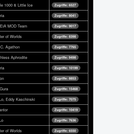
e 1000 & Little Ice
Zugriffe: 6527
ria
Zugriffe: 8041
e EiA MOD Team
Zugriffe: 9017
er of Worlds
Zugriffe: 8398
 C. Agathon
Zugriffe: 7765
hless Aphrodite
Zugriffe: 9498
ria
Zugriffe: 10199
ion
Zugriffe: 8853
 Gura
Zugriffe: 15468
Lo, Eddy Kaschinski
Zugriffe: 7075
antor
Zugriffe: 10419
Lo
Zugriffe: 7636
er of Worlds
Zugriffe: 6550