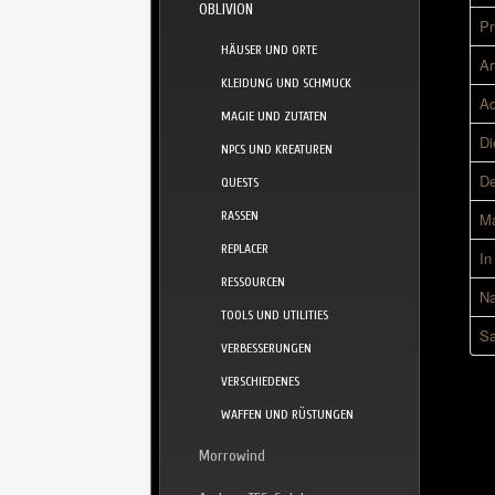
OBLIVION
Pr
HÄUSER UND ORTE
Ar
KLEIDUNG UND SCHMUCK
Ad
MAGIE UND ZUTATEN
Di
NPCS UND KREATUREN
De
QUESTS
RASSEN
Ma
REPLACER
In
RESSOURCEN
Na
TOOLS UND UTILITIES
Sa
VERBESSERUNGEN
VERSCHIEDENES
WAFFEN UND RÜSTUNGEN
Morrowind