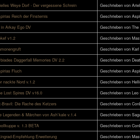
ielles Weye Dorf - Der vergessene Schrein
Geschrieben von Ariell
pirias Reich der Finsternis
Geschrieben von Aspi
 in Arkay Ego DV
Geschrieben von Th
kef v1.2
Geschrieben von Mast
monengruft
Geschrieben von Karl
biades Daggerfall Memories DV 2.2
Geschrieben von Deat
pirias Fluch
Geschrieben von Aspi
r nackte Nord v.1.2
Geschrieben von Hell
e Lost Spires DV v16.0
Geschrieben von Leo
t-Bravil: Die Rache des Ketzers
Geschrieben von Con
e Legenden & Märchen von Ash`kale v.1.4
Geschrieben von Sag
ollkuppe v. 1.3 BETA
Geschrieben von Con
ingrad-Empfehlung Erweiterung
Geschrieben von Mast