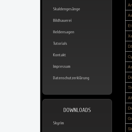
Ar
Skaldengesänge
As
Bildhauerei
Et
Heldensagen
Xe
Tutorials
Dä
Kontakt
Cy
Impressum
As
De
Datenschutzerklärung
Th
Al
Di
DOWNLOADS
Gn
Skyrim
Sk