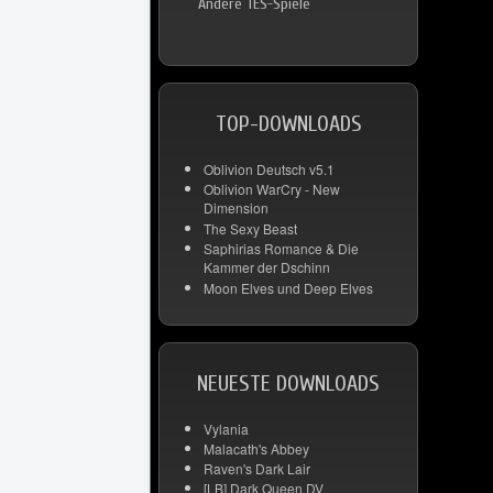
Andere TES-Spiele
TOP-DOWNLOADS
Oblivion Deutsch v5.1
Oblivion WarCry - New
Dimension
The Sexy Beast
Saphirias Romance & Die
Kammer der Dschinn
Moon Elves und Deep Elves
NEUESTE DOWNLOADS
Vylania
Malacath's Abbey
Raven's Dark Lair
[LB] Dark Queen DV