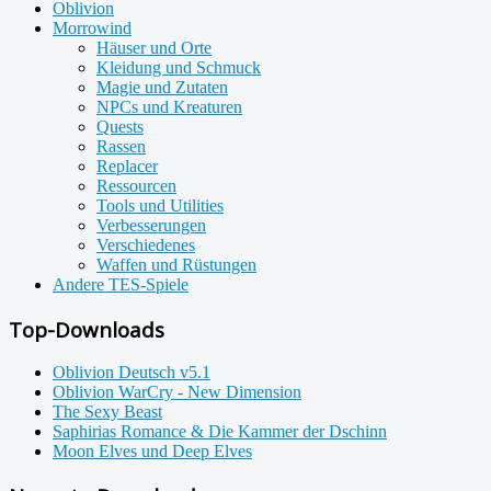
Oblivion
Morrowind
Häuser und Orte
Kleidung und Schmuck
Magie und Zutaten
NPCs und Kreaturen
Quests
Rassen
Replacer
Ressourcen
Tools und Utilities
Verbesserungen
Verschiedenes
Waffen und Rüstungen
Andere TES-Spiele
Top-Downloads
Oblivion Deutsch v5.1
Oblivion WarCry - New Dimension
The Sexy Beast
Saphirias Romance & Die Kammer der Dschinn
Moon Elves und Deep Elves