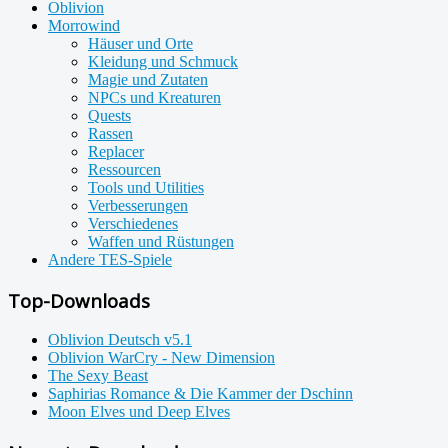
Oblivion
Morrowind
Häuser und Orte
Kleidung und Schmuck
Magie und Zutaten
NPCs und Kreaturen
Quests
Rassen
Replacer
Ressourcen
Tools und Utilities
Verbesserungen
Verschiedenes
Waffen und Rüstungen
Andere TES-Spiele
Top-Downloads
Oblivion Deutsch v5.1
Oblivion WarCry - New Dimension
The Sexy Beast
Saphirias Romance & Die Kammer der Dschinn
Moon Elves und Deep Elves