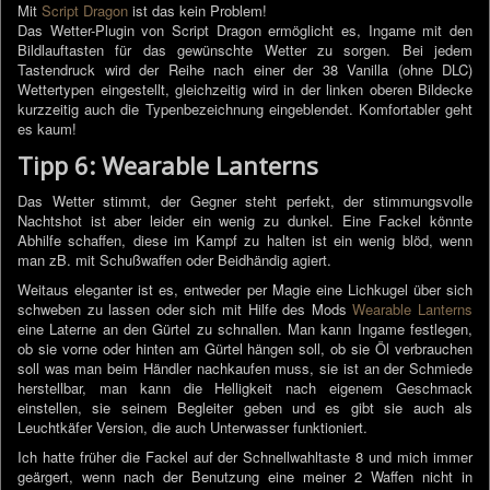
Mit
Script Dragon
ist das kein Problem!
Das Wetter-Plugin von Script Dragon ermöglicht es, Ingame mit den
Bildlauftasten für das gewünschte Wetter zu sorgen. Bei jedem
Tastendruck wird der Reihe nach einer der 38 Vanilla (ohne DLC)
Wettertypen eingestellt, gleichzeitig wird in der linken oberen Bildecke
kurzzeitig auch die Typenbezeichnung eingeblendet. Komfortabler geht
es kaum!
Tipp 6: Wearable Lanterns
Das Wetter stimmt, der Gegner steht perfekt, der stimmungsvolle
Nachtshot ist aber leider ein wenig zu dunkel. Eine Fackel könnte
Abhilfe schaffen, diese im Kampf zu halten ist ein wenig blöd, wenn
man zB. mit Schußwaffen oder Beidhändig agiert.
Weitaus eleganter ist es, entweder per Magie eine Lichkugel über sich
schweben zu lassen oder sich mit Hilfe des Mods
Wearable Lanterns
eine Laterne an den Gürtel zu schnallen. Man kann Ingame festlegen,
ob sie vorne oder hinten am Gürtel hängen soll, ob sie Öl verbrauchen
soll was man beim Händler nachkaufen muss, sie ist an der Schmiede
herstellbar, man kann die Helligkeit nach eigenem Geschmack
einstellen, sie seinem Begleiter geben und es gibt sie auch als
Leuchtkäfer Version, die auch Unterwasser funktioniert.
Ich hatte früher die Fackel auf der Schnellwahltaste 8 und mich immer
geärgert, wenn nach der Benutzung eine meiner 2 Waffen nicht in