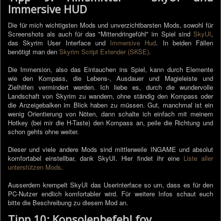
Immersive HUD
Die für mich wichtigsten Mods und unverzichtbarsten Mods, sowohl für
Screenshots als auch für das "Mittendringefühl" im Spiel sind
SkyUI
,
das Skyrim User Interface und
Immersive Hud
. In beiden Fällen
benötigt man den
Skyrim Script Extender (SKSE)
.
Die Immersion, also das Eintauchen ins Spiel, kann durch Elemente
wie den Kompass, die Lebens-, Ausdauer und Magieleiste und
Zielhilfen vermindert werden. Ich liebe es, durch die wundervolle
Landschaft von Skyrim zu wandern, ohne ständig den Kompass oder
die Anzeigebalken im Blick haben zu müssen. Gut, manchmal ist ein
wenig Orientierung von Nöten, dann schalte ich einfach mit meinem
Hotkey (bei mir die H-Taste) den Kompass an, peile die Richtung und
schon gehts ohne weiter.
Dieser und viele andere Mods sind mittlerweile INGAME und absolut
komfortabel einstellbar, dank SkyUI. Hier findet ihr eine
Liste aller
unterstützen Mods
.
Ausserdem krempelt SkyUI das Userinterface so um, dass es für den
PC-Nutzer endlich komfortabler wird. Für weitere Infos schaut euch
bitte die Beschreibung zu diesem Mod an.
Tipp 10: Konsolenbefehl fov