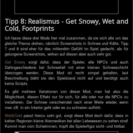
Tipp 8: Realismus - Get Snowy, Wet and
Cold, Footprints
Ich fasse diese drei Mods hier mal zusammen, da sie sich alle um das
gleiche Thema drehen, nämlich Screenshots in Schnee und Kälte. Tipp
7 und 8 sind eher für das mittendrin Gefühl im Spiel gedacht, als für
gelungene Screenshots, wirken auf diesen aber auch sehr gut.
Get Snowy
sorgt dafür, dass der Spieler, alle NPC's und auch
Dahingeschiedene bei Schneefall mit einer kleinen Schneeschicht
überzogen werden. Diese Mod ist recht simpel gehalten, laut
Beschreibung bläht sie den Spielstand nicht auf und benötigt auch
keine Scripts.
Es gibt mehrere Variationen von dieser Mod, man hat also die
Möglichkeit, diesen Effekt nur für sich, für alle oder nur die NPC's zu
installieren. Der Schnee verschwindet nach einer Weile wieder, wenn
man zB. in ein Interior geht oder es zu schneien aufhört.
Wet&Cold
passt hierzu sehr gut, sorgt diese Mod doch dafür, dass in
kalten Regionen kleine Atemwolken bei allen Lebewesen zu sehen sind!
Kommt man vom Schwimmen, tropft die Spielerfigur sicht- und hörbar.