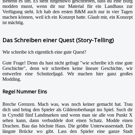
Benenn es um. Es steht nirgendwo geschrieben, dass du eine Burg
modden musst, wenn dir nur Material für ein Landhaus zur
Verfügung steht. Ich hab den ersten B&M auch nur in vier Tagen
machen können, weil ich ein Konzept hatte. Glaub mir, ein Konzept
ist mächtig.
Das Schreiben einer Quest (Story-Telling)
Wie schreibe ich eigentlich eine gute Quest?
Gute Frage! Denn du hast nicht gefragt "wie schreibe ich eine gute
Geschichte", denn wir schreiben keine lineare Geschichte, wir
entwerfen eine Schnitzeljagd. Wir machen hier ganz großes
Modding.
Regel Nummer Eins
Breche Grenzen. Mach was, was noch keiner gemacht hat. Trau
dich und bring den Spieler als Gildenoberhaupt ins Spiel. Such dir
in Cyrodiil fünf Landmarken und wenn man sie alle von Punkt X
sehen kann, dann verbuddele dort einen Schatz. Modde einen
Drachen. Bau das höchste Haus. Die größte Unterwasserstadt. Die
längste Brücke wo gibt. Lass den Spieler eine ganze Stadt