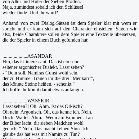
von Altur und Hüter der Sieben Pforten.
Naja, zumindest sobald ich den Schlüssel
wieder finde. Und ihr ward?
Anhand von zwei Dialog-Sätzen ist dem Spieler klar mit wem er
spricht und er kann sich auf den Charakter einstellen. Sagen wir
also, beide Charaktere sollen dem Spieler eine Textzeile übersetzen,
die der Spieler in einem Buch gefunden hat:
....................ASANDAR
Hm, das ist interessant. Das ist ein sehr
seltener argonischer Dialekt. Lasst sehen?
- "Dem soll, Namiras Gunst wohl sein,
der zu Himmel-Tränen ihr die drei "Menkarrr",
das könnte Steine heißen, - schenkt."
Ich hoffe ihr könnt damit etwas anfangen.
....................WASSKIR
Lasst sehen?! Oh. Ähm. Ist das Orkisch?
Oh nein, Argonisch. Oh, das kenne ich. Nein.
Doch. Wartet. Ähm. "Wenn am Brunnen- Tau
der Biber lacht, dir sieben Mädchen wohl
gedacht." Nein. Das macht keinen Sinn. Ich
glaube das hat was mit Namira zu Tun?