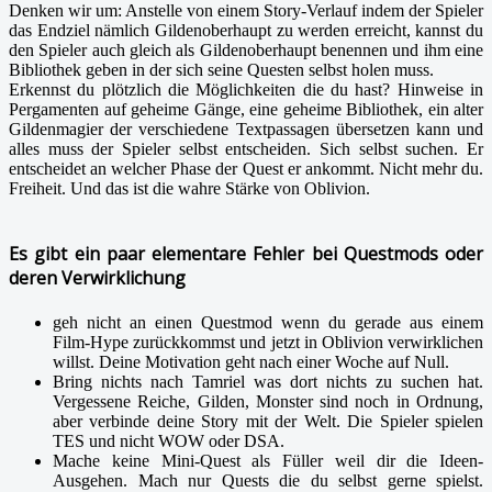
Denken wir um: Anstelle von einem Story-Verlauf indem der Spieler
das Endziel nämlich Gildenoberhaupt zu werden erreicht, kannst du
den Spieler auch gleich als Gildenoberhaupt benennen und ihm eine
Bibliothek geben in der sich seine Questen selbst holen muss.
Erkennst du plötzlich die Möglichkeiten die du hast? Hinweise in
Pergamenten auf geheime Gänge, eine geheime Bibliothek, ein alter
Gildenmagier der verschiedene Textpassagen übersetzen kann und
alles muss der Spieler selbst entscheiden. Sich selbst suchen. Er
entscheidet an welcher Phase der Quest er ankommt. Nicht mehr du.
Freiheit. Und das ist die wahre Stärke von Oblivion.
Es gibt ein paar elementare Fehler bei Questmods oder
deren Verwirklichung
geh nicht an einen Questmod wenn du gerade aus einem
Film-Hype zurückkommst und jetzt in Oblivion verwirklichen
willst. Deine Motivation geht nach einer Woche auf Null.
Bring nichts nach Tamriel was dort nichts zu suchen hat.
Vergessene Reiche, Gilden, Monster sind noch in Ordnung,
aber verbinde deine Story mit der Welt. Die Spieler spielen
TES und nicht WOW oder DSA.
Mache keine Mini-Quest als Füller weil dir die Ideen-
Ausgehen. Mach nur Quests die du selbst gerne spielst.