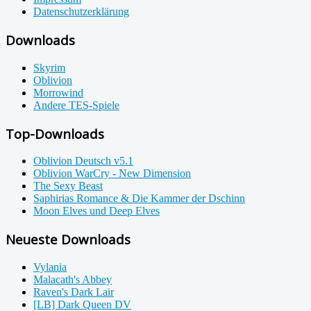
Datenschutzerklärung
Downloads
Skyrim
Oblivion
Morrowind
Andere TES-Spiele
Top-Downloads
Oblivion Deutsch v5.1
Oblivion WarCry - New Dimension
The Sexy Beast
Saphirias Romance & Die Kammer der Dschinn
Moon Elves und Deep Elves
Neueste Downloads
Vylania
Malacath's Abbey
Raven's Dark Lair
[LB] Dark Queen DV