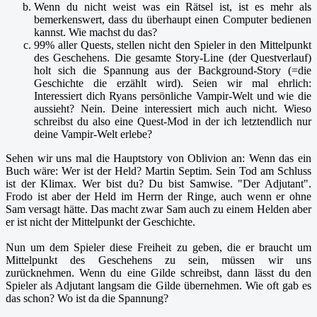
Wenn du nicht weist was ein Rätsel ist, ist es mehr als
bemerkenswert, dass du überhaupt einen Computer bedienen
kannst. Wie machst du das?
99% aller Quests, stellen nicht den Spieler in den Mittelpunkt
des Geschehens. Die gesamte Story-Line (der Questverlauf)
holt sich die Spannung aus der Background-Story (=die
Geschichte die erzählt wird). Seien wir mal ehrlich:
Interessiert dich Ryans persönliche Vampir-Welt und wie die
aussieht? Nein. Deine interessiert mich auch nicht. Wieso
schreibst du also eine Quest-Mod in der ich letztendlich nur
deine Vampir-Welt erlebe?
Sehen wir uns mal die Hauptstory von Oblivion an: Wenn das ein
Buch wäre: Wer ist der Held? Martin Septim. Sein Tod am Schluss
ist der Klimax. Wer bist du? Du bist Samwise. "Der Adjutant".
Frodo ist aber der Held im Herrn der Ringe, auch wenn er ohne
Sam versagt hätte. Das macht zwar Sam auch zu einem Helden aber
er ist nicht der Mittelpunkt der Geschichte.
Nun um dem Spieler diese Freiheit zu geben, die er braucht um
Mittelpunkt des Geschehens zu sein, müssen wir uns
zurücknehmen. Wenn du eine Gilde schreibst, dann lässt du den
Spieler als Adjutant langsam die Gilde übernehmen. Wie oft gab es
das schon? Wo ist da die Spannung?