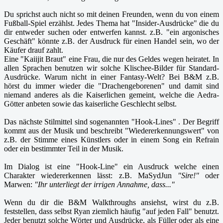
Du sprichst auch nicht so mit deinen Freunden, wenn du von einem
Fußball-Spiel erzählst. Jedes Thema hat "Insider-Ausdrücke" die du
dir entweder suchen oder entwerfen kannst. z.B. "ein argonisches
Geschäft" könnte z.B. der Ausdruck für einen Handel sein, wo der
Käufer drauf zahlt.
Eine "Kaiijit Braut" eine Frau, die nur des Geldes wegen heiratet. In
allen Sprachen benutzen wir solche Klischee-Bilder für Standard-
Ausdrücke. Warum nicht in einer Fantasy-Welt? Bei B&M z.B.
hörst du immer wieder die "Drachengeborenen" und damit sind
niemand anderes als die Kaiserlichen gemeint, welche die Aedra-
Götter anbeten sowie das kaiserliche Geschlecht selbst.
Das nächste Stilmittel sind sogenannten "Hook-Lines" . Der Begriff
kommt aus der Musik und beschreibt "Wiedererkennungswert" von
z.B. der Stimme eines Künstlers oder in einem Song ein Refrain
oder ein bestimmter Teil in der Musik.
Im Dialog ist eine "Hook-Line" ein Ausdruck welche einen
Charakter wiedererkennen lässt: z.B. MaSydJun
"Sire!"
oder
Marwen:
"Ihr unterliegt der irrigen Annahme, dass..."
Wenn du dir die B&M Walkthroughs ansiehst, wirst du z.B.
feststellen, dass selbst Ryan ziemlich häufig "auf jeden Fall" benutzt.
Jeder benutzt solche Wörter und Ausdrücke, als Füller oder als eine