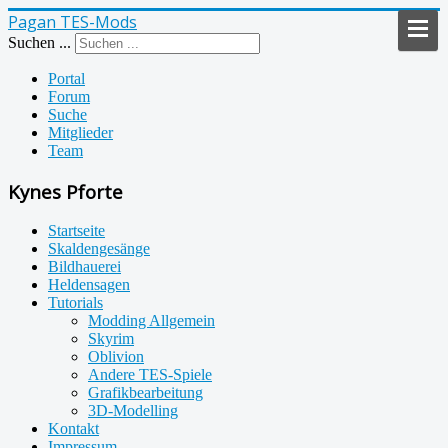
Pagan TES-Mods
Suchen ...
Portal
Forum
Suche
Mitglieder
Team
Kynes Pforte
Startseite
Skaldengesänge
Bildhauerei
Heldensagen
Tutorials
Modding Allgemein
Skyrim
Oblivion
Andere TES-Spiele
Grafikbearbeitung
3D-Modelling
Kontakt
Impressum