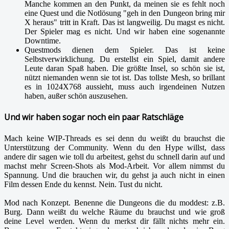
Manche kommen an den Punkt, da meinen sie es fehlt noch
eine Quest und die Notlösung "geh in den Dungeon bring mir
X heraus" tritt in Kraft. Das ist langweilig. Du magst es nicht.
Der Spieler mag es nicht. Und wir haben eine sogenannte
Downtime.
Questmods dienen dem Spieler. Das ist keine
Selbstverwirklichung. Du erstellst ein Spiel, damit andere
Leute daran Spaß haben. Die größte Insel, so schön sie ist,
nützt niemanden wenn sie tot ist. Das tollste Mesh, so brillant
es in 1024X768 aussieht, muss auch irgendeinen Nutzen
haben, außer schön auszusehen.
Und wir haben sogar noch ein paar Ratschläge
Mach keine WIP-Threads es sei denn du weißt du brauchst die
Unterstützung der Community. Wenn du den Hype willst, dass
andere dir sagen wie toll du arbeitest, gehst du schnell darin auf und
machst mehr Screen-Shots als Mod-Arbeit. Vor allem nimmst du
Spannung. Und die brauchen wir, du gehst ja auch nicht in einen
Film dessen Ende du kennst. Nein. Tust du nicht.
Mod nach Konzept. Benenne die Dungeons die du moddest: z.B.
Burg. Dann weißt du welche Räume du brauchst und wie groß
deine Level werden. Wenn du merkst dir fällt nichts mehr ein.