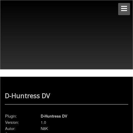
D-Huntress DV
Plugin:
D-Huntress DV
Version:
1.0
Autor:
N8K