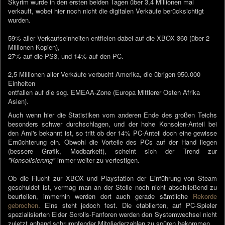
Skyrim wurde in den ersten beiden Tagen über 3,4 Millionen mal
verkauft, wobei hier noch nicht die digitalen Verkäufe berücksichtigt
wurden.
59% aller Verkaufseinheiten entfielen dabei auf die XBOX 360 (über 2
Millionen Kopien),
27% auf die PS3, und 14% auf den PC.
2,5 Millionen aller Verkäufe verbucht Amerika, die übrigen 950.000
Einheiten
entfallen auf die sog. EMEAA-Zone (Europa Mittlerer Osten Afrika
Asien).
Auch wenn hier die Statistiken vom anderen Ende des großen Teichs
besonders schwer durchschlagen, und der hohe Konsolen-Anteil bei
den Ami's bekannt ist, so tritt ob der 14% PC-Anteil doch eine gewisse
Ernüchterung ein. Obwohl die Vorteile des PCs auf der Hand liegen
(bessere Grafik, Modbarkeit), scheint sich der Trend zur
"Konsolisierung"
immer weiter zu verfestigen.
Ob die Flucht zur XBOX und Playstation der Einführung von Steam
geschuldet ist, vermag man an der Stelle noch nicht abschließend zu
beurteilen, immerhin werden dort auch gerade sämtliche
Rekorde
gebrochen
. Eins steht jedoch fest. Die etablierten, auf PC-Spieler
spezialisierten Elder Scrolls-Fanforen werden den Systemwechsel nicht
zuletzt anhand schrumpfender Mitgliederzahlen zu spüren bekommen.