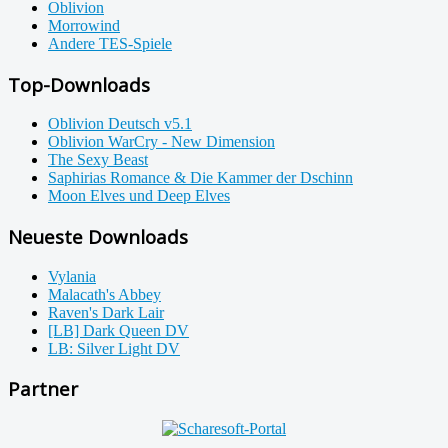
Oblivion
Morrowind
Andere TES-Spiele
Top-Downloads
Oblivion Deutsch v5.1
Oblivion WarCry - New Dimension
The Sexy Beast
Saphirias Romance & Die Kammer der Dschinn
Moon Elves und Deep Elves
Neueste Downloads
Vylania
Malacath's Abbey
Raven's Dark Lair
[LB] Dark Queen DV
LB: Silver Light DV
Partner