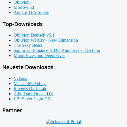
Oblivion
Morrowind
Andere TES-Spiele
Top-Downloads
Oblivion Deutsch v5.1
Oblivion WarCry - New Dimension
The Sexy Beast
Saphirias Romance & Die Kammer der Dschinn
Moon Elves und Deep Elves
Neueste Downloads
Vylania
Malacath's Abbey
Raven's Dark Lair
[LB] Dark Queen DV
LB: Silver Light DV
Partner