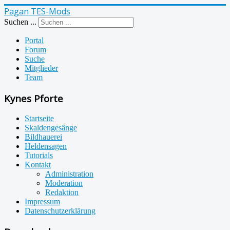
Pagan TES-Mods
Suchen ...
Portal
Forum
Suche
Mitglieder
Team
Kynes Pforte
Startseite
Skaldengesänge
Bildhauerei
Heldensagen
Tutorials
Kontakt
Administration
Moderation
Redaktion
Impressum
Datenschutzerklärung