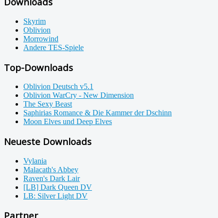
Downloads
Skyrim
Oblivion
Morrowind
Andere TES-Spiele
Top-Downloads
Oblivion Deutsch v5.1
Oblivion WarCry - New Dimension
The Sexy Beast
Saphirias Romance & Die Kammer der Dschinn
Moon Elves und Deep Elves
Neueste Downloads
Vylania
Malacath's Abbey
Raven's Dark Lair
[LB] Dark Queen DV
LB: Silver Light DV
Partner