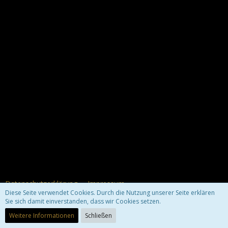
Datenschutzerklärung
Impressum
Diese Seite verwendet Cookies. Durch die Nutzung unserer Seite erklären
Sie sich damit einverstanden, dass wir Cookies setzen.
Community-Software:
WoltLab Suite™ 3.1.29
Weitere Informationen
Schließen