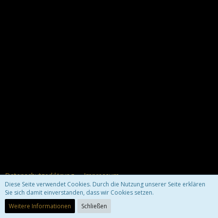
Datenschutzerklärung
Impressum
Diese Seite verwendet Cookies. Durch die Nutzung unserer Seite erklären
Sie sich damit einverstanden, dass wir Cookies setzen.
Community-Software:
WoltLab Suite™ 3.1.29
Weitere Informationen
Schließen