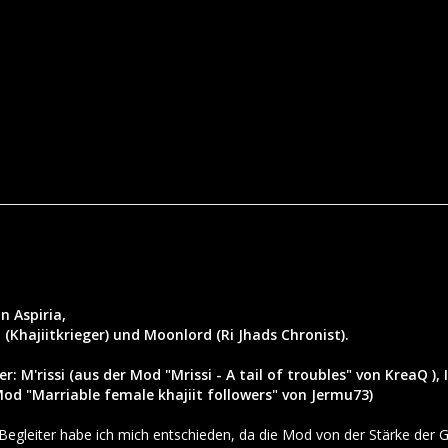
n Aspiria,
 (Khajiitkrieger) und Moonlord (Ri Jhads Chronist).
er: M'rissi (aus der Mod "Mrissi - A tail of troubles" von KreaQ )
od "Marriable female khajiit followers" von Jermu73)
Begleiter habe ich mich entschieden, da die Mod von der Stärke der G