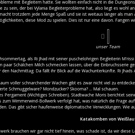
bleme mit Begleitern hatte. Sie wollten einfach nicht in die Dungeons
ige zu sein, der bei Vylania Begleiterprobleme hat, also liegt es wo
 macht trotzdem jede Menge Spaß und sie ist weitaus länger als man a
Möglichkeiten, diese Mod zu spielen. Dies ist nur eine davon. Fangen wir
unser Team
ühsommertag, als Ri Jhad mit seiner puschelohrigen Begleiterin M'ri
 ein paar Schälchen Milch schmecken lassen, über die Einbruchsserie 
r den Nachmittag. Da fällt ihr Blick auf die Wachunterkünfte. Ri Jhads
aum voller schnarchender Wachen gibt es zwar nicht viel zu entdecken,
szierte Schmuggelware? Mondzucker? Skooma? ... Mal schauen.
btes Pergament (Wichtiges Schreiben). Stadtwache Moris berichtet s
 zum Wimmerwind-Bollwerk verfolgt hat, was natürlich die Frage auf
rden. Das gibt sicher haufenweise diplomatische Verwicklungen. Wie a
Katakomben von Weißlau
erk brauchen wir gar nicht tief hinein, was schade ist, da wir diese