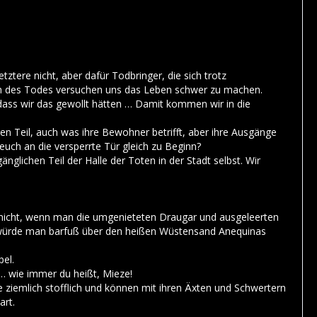
tere nicht, aber dafür Todbringer, die sich trotz
n des Todes versuchen uns das Leben schwer zu machen.
 dass wir das gewollt hätten … Damit kommen wir in die
ten Teil, auch was ihre Bewohner betrifft, aber ihre Ausgänge
euch an die versperrte Tür gleich zu Beginn?
ichen Teil der Halle der Toten in der Stadt selbst. Wir
ch nicht, wenn man die umgenieteten Draugar und ausgeleerten
als würde man barfuß über den heißen Wüstensand Anequinas
pel.
… wie immer du heißt, Mieze!
 ziemlich stofflich und können mit ihren Äxten und Schwertern
art.