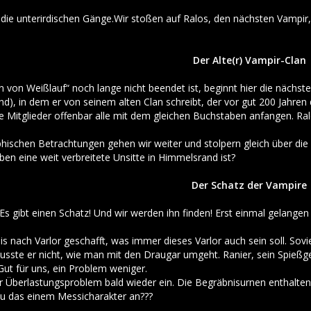
 die unterirdischen Gänge.Wir stoßen auf Ralos, den nächsten Vampir,
Der Alte(r) Vampir-Clan
on Weißlauf“ noch lange nicht beendet ist, beginnt hier die nächste 
nd), in dem er von seinem alten Clan schreibt, der vor gut 200 Jahren
e Mitglieder offenbar alle mit dem gleichen Buchstaben anfangen. Ralo
hischen Betrachtungen gehen wir weiter und stolpern gleich über die 
en eine weit verbreitete Unsitte in Himmelsrand ist?
Der Schatz der Vampire
Es gibt einen Schatz! Und wir werden ihn finden! Erst einmal gelangen 
s nach Varlor geschafft, was immer dieses Varlor auch sein soll. Soviel
usste er nicht, wie man mit den Draugar umgeht. Ranier, sein Spießges
t für uns, ein Problem weniger.
er Überlastungsproblem bald wieder ein. Die Begräbnisurnen enthalten s
du das einem Messicharakter an???