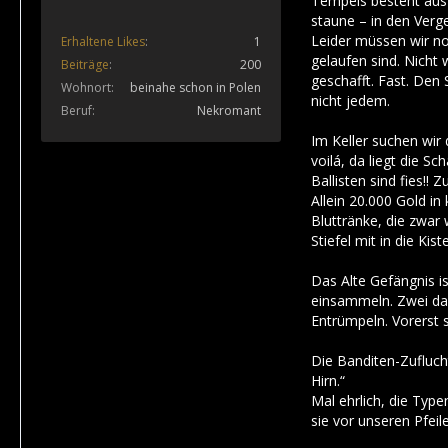
Tempels besteht aus
staune – in den Verg
Leider müssen wir no
Erhaltene Likes
1
gelaufen sind. Nicht 
Beiträge
200
geschafft. Fast. Den 
Wohnort
beinahe schon in Polen
nicht jedem.
Beruf
Nekromant
Im Keller suchen wir
voilá, da liegt die 
Ballisten sind fies!
Allein 20.000 Gold i
Bluttränke, die zwar
Stiefel mit in die Kis
Das Alte Gefängnis is
einsammeln. Zwei da
Entrümpeln. Vorerst 
Die Banditen-Zufluch
Hirn.“
Mal ehrlich, die Typ
sie vor unseren Pfei