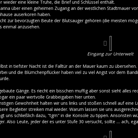
 wieder eine kleine Truhe, die Brief und Schlüssel enthält.
arina über einen geheimen Zugang an der westlichen Stadtmauer von W
uhause auserkoren haben.
icht zur bevorzugten Beute der Blutsauger gehören (die meisten mög
s einmal anzusehen.
Eingang zur Unterwelt
lbst in tiefster Nacht ist die Falltür an der Mauer kaum zu übersehen. A
bei und die Blümchenpflücker haben viel zu viel Angst vor dem Bandi
urde.
ebaute Gänge. Es riecht ein bisschen muffig aber sonst sieht alles re
 sogar ein paar wertvolle Grabbeigaben hier unten.
tigen Gewohnheit halten wir uns links und stoßen schnell auf eine Luke
sere Begleiter streiken mal wieder. Warum lassen sie uns ausgerechne
 uns schließlich dazu, "tgm" in die Konsole zu tippen. Ansonsten wür
er. Also Leute, jeder der es unter Stufe 30 versucht, sollte .... ach, egal 