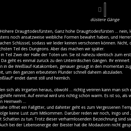
düstere Gänge
Höhere Draugrtodesfürsten, Ganz hohe Draugrtodesfürsten … nein, letz
stens noch ansatzweise weibliche Formen bewahrt haben, und Herre
achen Schlüssel, sodass wir leider keinen verschonen können. Nicht,
hsten Teil des Dungeons. Aber das machen wir später.
in Teil Zwei der Halle der Toten um. Sie ist nahezu identisch zum ers
 Da geht es einmal zurück zu den Unterirdischen Gängen. Ihr erinnert 
n die Weißlauf-Katakomben, genauer gesagt in den momentan zugängl
it, um den ganzen erbeuteten Plunder schnell daheim abzuladen.
lauf“ endet damit still und heimlich.
en sich als Irrgarten heraus, obwohl … richtig verirren kann man si
ngshilfe nimmt. Auf einmal wird uns richtig schön warm. Es ist so, 
en Heimweh …
Nähe öffnet ein Fallgitter, und dahinter geht es zum Vergessenen Tem
olge keine Lust zum Mitkommen. Darüber reden wir noch, Inigo und 
Schatten zu tun. Trotz dieser verharmlosenden Bezeichnung sind sie
 Auch bei der Lebensenergie der Biester hat die Modautorin nicht gesp