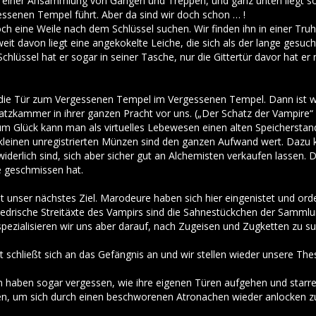
 einer Ansammlung von Gängen und Treppen, und ganz unten liegt so
essenen Tempel führt. Aber da sind wir doch schon … !
ch eine Weile nach dem Schlüssel suchen. Wir finden ihn in einer Tr
weit davon liegt eine angekokelte Leiche, die sich als der lange gesucht
Schlüssel hat er sogar in seiner Tasche, nur die Gittertür davor hat e
 die Tür zum Vergessenen Tempel im Vergessenen Tempel. Dann ist w
Schatzkammer in ihrer ganzen Pracht vor uns. („Der Schatz der Vampire
! Zum Glück kann man als virtuelles Lebewesen einen alten Speicherst
n kleinen unregistrierten Münzen sind den ganzen Aufwand wert. Daz
 widerlich sind, sich aber sicher gut an Alchemisten verkaufen lassen
te geschmissen hat.
t unser nächstes Ziel. Marodeure haben sich hier eingenistet und orden
edrische Streitäxte des Vampirs sind die Sahnestückchen der Samml
spezialisieren wir uns aber darauf, nach Zugeisen und Zugketten zu s
t schließt sich an das Gefängnis an und wir stellen wieder unsere The
en haben sogar vergessen, wie ihre eigenen Türen aufgehen und starren
len, um sich durch einen beschworenen Atronachen wieder anlocken zu 