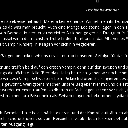
Höhlenbewohner
en Spielweise hat auch Marena keine Chance. Wir nehmen ihr Domizil 
 alles da was man braucht. Auch eine Menge Edelsteine liegen in den T
 von Bemola, in dem er zu vereinten Aktionen gegen die Draugr aufruf
chlüssel wir in der nächsten Truhe finden, führt uns in das Alte Verlie
r: Vampir Rinder), in Käfigen vor sich hin vegetieren.
 Gängen bedanken wir uns erst einmal bei unserem Gefolge für das fr
r und treffen bald auf den ersten Vampir, dann auf den zweiten und s
dings die nächste Halle (Bemolas Halle) betreten, gehen wir noch einm
wo wir zwei Vampirschwestern beim Picknick stören. Sie reagieren etwa
ja gewohnt. Wenigstens machen unsere Begleiter hier mit und die Fron
r würdet ihr einen Haufen Goldbarren einfach liegenlassen? Wir nicht
t machen, um Brisenheim als Zwischenlager zu bekommen. Lydia sitz
k. Bemolas Halle ist als nächstes dran, und der Kampf läuft ähnlich a
 viele schöne Sachen, so zum Beispiel ein Zauberbuch für Ebenerzhaut.
iten Ausgang liegt.