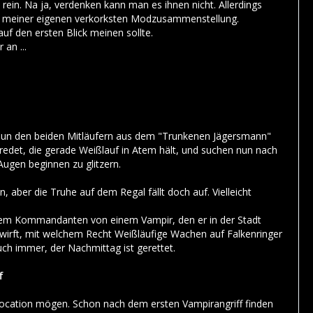
 rein. Na ja, verdenken kann man es ihnen nicht. Allerdings
hl an meiner eigenen verkorksten Modzusammenstellung.
uf den ersten Blick meinen sollte.
 an ...
ssi un den beiden Mitläufern aus dem "Trunkenen Jägersmann"
geredet, die gerade Weißlauf in Atem hält, und suchen nun nach
 Augen beginnen zu glitzern.
 aber die Truhe auf dem Regal fällt doch auf. Vielleicht
einem Kommandanten von einem Vampir, den er in der Stadt
wirft, mit welchem Recht Weißläufige Wachen auf Falkenringer
uch immer, der Nachmittag ist gerettet.
f
 Location mögen. Schon nach dem ersten Vampirangriff finden