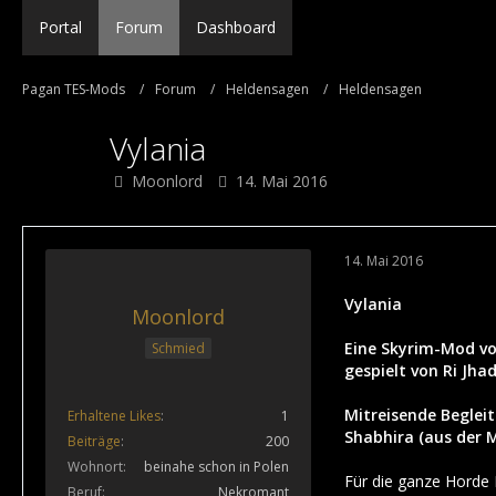
Portal
Forum
Dashboard
Pagan TES-Mods
Forum
Heldensagen
Heldensagen
Vylania
Moonlord
14. Mai 2016
14. Mai 2016
Vylania
Moonlord
Eine Skyrim-Mod vo
Schmied
gespielt von Ri Jhad
Mitreisende Begleit
Erhaltene Likes
1
Shabhira (aus der M
Beiträge
200
Wohnort
beinahe schon in Polen
Für die ganze Horde 
Beruf
Nekromant