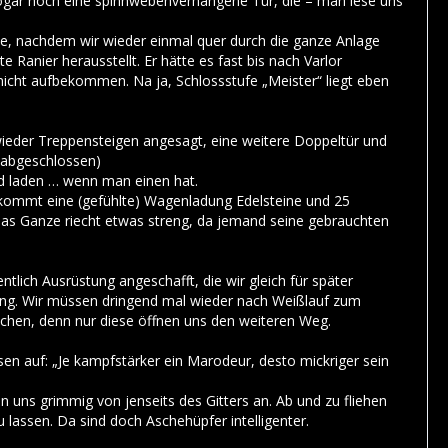
gar noch eine spinnwebenverhangene Tür, die – man lese uns
uhe, nachdem wir wieder einmal quer durch die ganze Anlage
e Ranier herausstellt. Er hätte es fast bis nach Varlor
r nicht aufbekommen. Na ja, Schlossstufe „Meister“ liegt eben
ieder Treppensteigen angesagt, eine weitere Doppeltür und
“ abgeschlossen)
and laden … wenn man einen hat.
u kommt eine (gefühlte) Wagenladung Edelsteine und 25
. Das Ganze riecht etwas streng, da jemand seine gebrauchten
tlich Ausrüstung angeschafft, die wir gleich für später
ung. Wir müssen dringend mal wieder nach Weißlauf zum
uchen, denn nur diese öffnen uns den weiteren Weg.
sen auf: „Je kampfstärker ein Marodeur, desto mickriger sein
 uns grimmig von jenseits des Gitters an. Ab und zu fliehen
lassen. Da sind doch Aschehüpfer intelligenter.