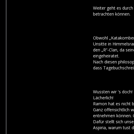
Weiter geht es durch
betrachten können.
Obwohl „Katakomben v
Unsitte in Himmelsra
den „R“-Clan, da sein
eingeheiratet.
Nach diesen philosop
dass Tagebuchschreib
Wussten wir 's doch! 
Lächerlich!
Ramon hat es nicht bi
Ganz offensichtlich w
entnehmen können. Gu
Dafür stellt sich uns
Aspiria, warum tust 