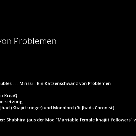
z von Problemen
troubles --- M'rissi - Ein Katzenschwanz von Problemen
on KreaQ
bersetzung
 Jhad (Khajiitkrieger) und Moonlord (Ri Jhads Chronist).
er: Shabhira (aus der Mod "Marriable female khajiit followers"