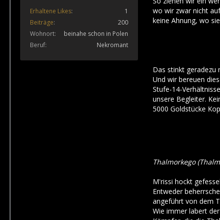
So ziehen wir ein we
wo wir zwar nicht auf
Erhaltene Likes
1
keine Ahnung, wo sie 
Beiträge
200
Wohnort
beinahe schon in Polen
Beruf
Nekromant
Das stinkt geradezu 
Und wir bereuen diese
Stufe-14-Verhältniss
unsere Begleiter. Kein
5000 Goldstücke Kopfg
Thalmorkego (Thalm
M'rissi hockt gefesse
Entweder beherrschen
angeführt von dem Ty
Wie immer labert der