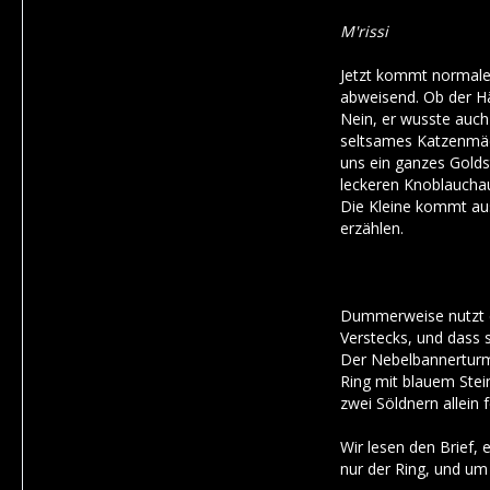
M'rissi
Jetzt kommt normaler
abweisend. Ob der Hä
Nein, er wusste auch 
seltsames Katzenmäd
uns ein ganzes Golds
leckeren Knoblaucha
Die Kleine kommt aus
erzählen.
Dummerweise nutzt der
Verstecks, und dass 
Der Nebelbannerturm 
Ring mit blauem Stein
zwei Söldnern allein 
Wir lesen den Brief, 
nur der Ring, und um