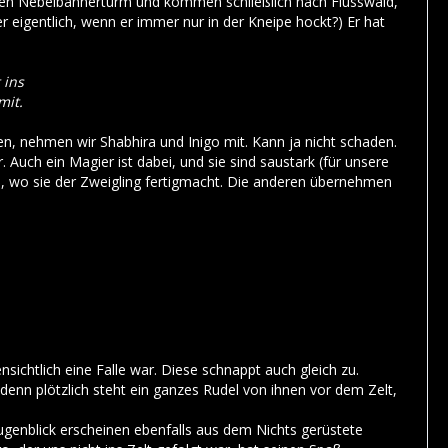
 den Nebelbannerturm und kommen schließlich nach Flusswald,
r eigentlich, wenn er immer nur in der Kneipe hockt?) Er hat
 ins
mit.
en, nehmen wir Shabhira und Inigo mit. Kann ja nicht schaden.
Auch ein Magier ist dabei, und sie sind saustark (für unsere
n, wo sie der Zweigling fertigmacht. Die anderen übernehmen
nsichtlich eine Falle war. Diese schnappt auch gleich zu.
enn plötzlich steht ein ganzes Rudel von ihnen vor dem Zelt,
ugenblick erscheinen ebenfalls aus dem Nichts gerüstete