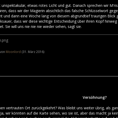
t unspektakulär, etwas rotes Licht und gut. Danach sprechen wir M'rissi 
klären, dass wir der Magierin absichtlich das falsche Schlüsselwort ge
ht und dann eine Woche lang von diesem abgrundtief traurigen Blick g
tinksauer, dass wir diese wichtige Entscheidung über ihren Kopf hinw
. Sie will uns nie nie nie wieder sehen, sagt sie.
t von
Moonlord
(
31. März 2016
)
Versöhnung?
 einen vertrauten Ort zurückgekehrt? Was bleibt uns weiter übrig, als
 Ja, wir könnten auf die Karte sehen, wo sie ist, aber das macht ja ke