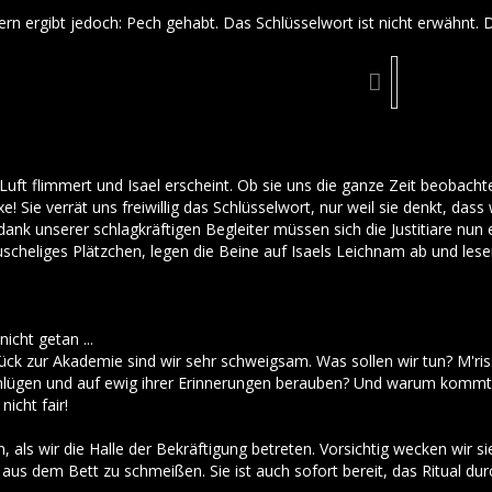
rn ergibt jedoch: Pech gehabt. Das Schlüsselwort ist nicht erwähnt. D
uft flimmert und Isael erscheint. Ob sie uns die ganze Zeit beobacht
e! Sie verrät uns freiwillig das Schlüsselwort, nur weil sie denkt, das
dank unserer schlagkräftigen Begleiter müssen sich die Justitiare nun
uscheliges Plätzchen, legen die Beine auf Isaels Leichnam ab und lese
nicht getan ...
k zur Akademie sind wir sehr schweigsam. Was sollen wir tun? M'riss
anlügen und auf ewig ihrer Erinnerungen berauben? Und warum kommt 
nicht fair!
lich, als wir die Halle der Bekräftigung betreten. Vorsichtig wecken wi
aus dem Bett zu schmeißen. Sie ist auch sofort bereit, das Ritual du