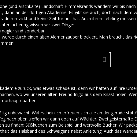
ne (und arschkalte) Landschaft Himmelsrands wandern wir bis nach 
t, dann an der dortigen Akademie. Es gibt sie auch, doch nach dem völ
e rumzickt und keine Zeit für uns hat. Auch ihren Lehrling müssen
Untersucheung wissen wir zwei Dinge:
smagier sind sonderbar
s wurde durch einen alten Aldmerizauber blockiert. Man braucht das ri
kommen!
r Akademie zurück, was etwas schade ist, denn wir hatten auf ihre Un
chen, wo wir unseren alten Freund Inigo aus dem Knast holen. Wenig
lmorhauptquartier.
llig unbewacht. Wahrscheinlich erfreuen sich alle an der gerade stat
 nach oben treffen wir dann doch auf Wächter. Zwei geisterhafte D
en zu finden: Süßkuchen zum Beispiel und wertvolle Bücher. Wir packen
enthält das Halsband des Schweigens nebst Anleitung. Auch das wander