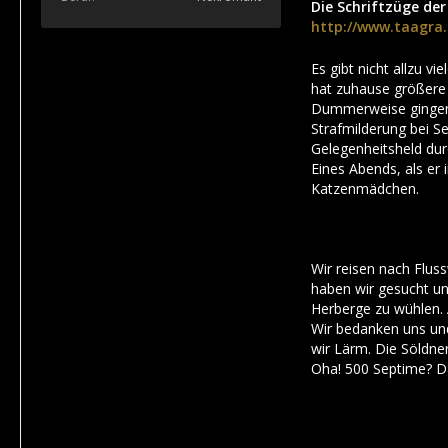
Die Schriftzüge de
http://www.taagra
Es gibt nicht allzu v
hat zuhause größere
Dummerweise gingen d
Strafmilderung bei Se
Gelegenheitsheld dur
Eines Abends, als er
Katzenmädchen.
Wir reisen nach Fluss
haben wir gesucht und
Herberge zu wühlen. A
Wir bedanken uns und
wir Lärm. Die Söldner
Oha! 500 Septime? Da