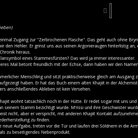
Dieben)
einmal Zugang zur "Zerbrochenen Flasche". Das geht auch ohne Brynj
r den Hehler. Er grinst uns aus seinen Argonieraugen hinterlistig an, 
 Chronik heraus.
s Clansymbol eines Stammesfürsten? Das wird ja immer interessanter.
teres Mal betont freundlich mit der Echse, dann haben wir den Namen
ümmerlicher Menschling und sitzt praktischerweise gleich am Ausgang
ufgezeigt haben. Er hat das Buch einem alten Khajiit in der Alchemisten
ers anschließendes Ableben ist kein Versehen.
hajiit wohnt tatsächlich noch in der Hütte. Er redet sogar mit uns und e
an seinem Stamm bezichtigt wurde. M'rissi und ihre Geschwister wurde
ist nicht, aber er verspricht, mit anderen Khajiit Kontakt aufzunehme
derherstellung zu finden.
e neue Aufgabe, treten vor die Tür und laufen drei Söldnern in die A
als zu beseitigendes Nebenprodukt.