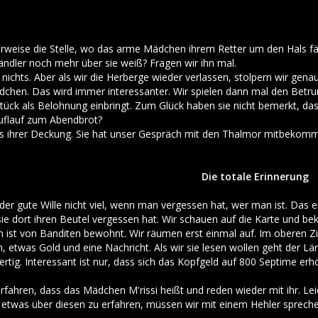
weise die Stelle, wo das arme Mädchen ihrem Retter um den Hals fällt
ndler noch mehr über sie weiß? Fragen wir ihn mal.
nichts. Aber als wir die Herberge wieder verlassen, stolpern wir gena
chen. Das wird immer interessanter. Wir spielen dann mal den Betr
tück als Belohnung einbringt. Zum Glück haben sie nicht bemerkt, das
uflauf zum Abendbrot?
 ihrer Deckung. Sie hat unser Gespräch mit den Thalmor mitbekommen 
Die totale Erinnerung
 gute Wille nicht viel, wenn man vergessen hat, wer man ist. Das einz
sie dort ihren Beutel vergessen hat. Wir schauen auf die Karte und be
ist von Banditen bewohnt. Wir räumen erst einmal auf. Im oberen Z
, etwas Gold und eine Nachricht. Als wir sie lesen wollen geht der Lä
fertig. Interessant ist nur, dass sich das Kopfgeld auf 800 Septime e
erfahren, dass das Mädchen M'rissi heißt und reden wieder mit ihr. Leide
 etwas über diesen zu erfahren, müssen wir mit einem Hehler sprechen.