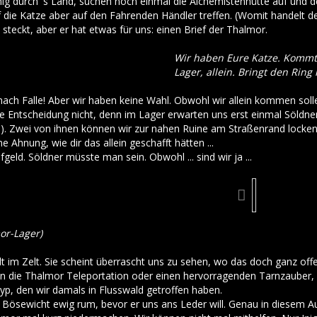
nig durch 's Land, suchen noch einmal die Alchemistenhütte auf und
 die Katze aber auf den Fahrenden Händler treffen. (Womit handelt de
steckt, aber er hat etwas für uns: einen Brief der Thalmor.
Wir haben Eure Katze. Kommt
Lager, allein. Bringt den Ring 
nach Falle! Aber wir haben keine Wahl. Obwohl wir allein kommen soll
 Entscheidung nicht, denn im Lager erwarten uns erst einmal Söldner. 
e). Zwei von ihnen können wir zur nahen Ruine am Straßenrand locke
e Ahnung, wie dir das allein geschafft hätten ...
eld. Söldner müsste man sein. Obwohl ... sind wir ja ...
or-Lager)
lt im Zelt. Sie scheint überrascht uns zu sehen, wo das doch ganz offe
 die Thalmor Teleportation oder einen hervorragenden Tarnzauber, d
p, den wir damals in Flusswald getroffen haben.
 Bösewicht ewig rum, bevor er uns ans Leder will. Genau in diesem A