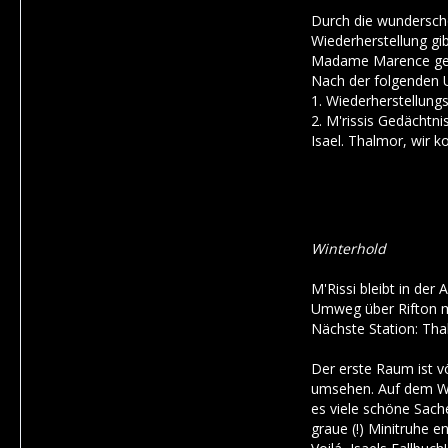
Durch die wunderschö
Wiederherstellung gib
Madame Marence gerad
Nach der folgenden 
1. Wiederherstellung
2. M'rissis Gedächtni
Isael. Thalmor, wir 
Winterhold
M'Rissi bleibt in de
Umweg über Rifton ma
Nächste Station: Tha
Der erste Raum ist vö
umsehen. Auf dem Weg
es viele schöne Sach
graue (!) Minitruhe 