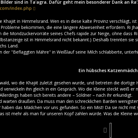
r Bilder sind in Ta'agra. Dafür geht mein besonderer Dank an Ra
.com/index.php
iele Khajiit in Himmelsrand. Wen es in diese kalte Provinz verschlägt
 Probleme bekommen, die eine längere Abwesenheit erfordern. Ri Jh
ie Mondzuckervorräte seines Chefs rapide zur Neige, ohne dass Ri J
lbstanzeige ist in Himmelsrand nicht bekannt.) Deshalb trennten sie 
chs Land.
 in der "Beflaggten Mähre" in Weißlauf seine Milch schlabberte, unte
Ein hübsches Katzenmädch
wald, wo die Khajiit zuletzt gesehen wurde, und betreten die dortige 
 verwickeln ihn gleich in ein Gespräch. Wo die Kleine steckt weiß er n
llerdings haben sich bereits andere – Söldner – nach ihr erkundigt.
 warten draußen. Da muss man den schrecklichen Barden wenigstens 
 haben das Mädchen vor uns gefunden. So ein Mist! Da sie nicht mit si
s ist mehr als man für unseren Kopf zahlen würde. Was die Kleine w