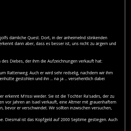
olfs dämliche Quest. Dort, in der anheimelnd stinkenden
erkennt dann aber, dass es besser ist, uns nicht zu ärgern und
 des Diebes, der ihm die Aufzeichnungen verkauft hat:
 zum Rattenweg. Auch er wird sehr redselig, nachdem wir ihm
hütte gestohlen und ihn ... na ja ... versehentlich dabei
r erkennt M'rissi wieder. Sie ist die Tochter Ra'sadirs, der zu
n vor Jahren an Isael verkauft, eine Altmer mit grauenhaftem
n, bevor er verschwindet. Wir sollten inzwischen versuchen,
rme. Diesmal ist das Kopfgeld auf 2000 Septime gestiegen. Auch