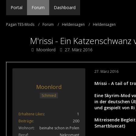
Portal
Forum
Dashboard
Pagan TES-Mods
Forum
Heldensagen
Heldensagen
M'rissi - Ein Katzenschwan
Moonlord
27. März 2016
27. März 2016
Mrissi - A tail of 
Moonlord
Eine Skyrim-Mod v
Schmied
in der deutschen Ü
und gespielt von Ri
Erhaltene Likes
1
Mitreisende Begleit
Beiträge
200
Smartbluecat)
Wohnort
beinahe schon in Polen
Beruf
Nekromant