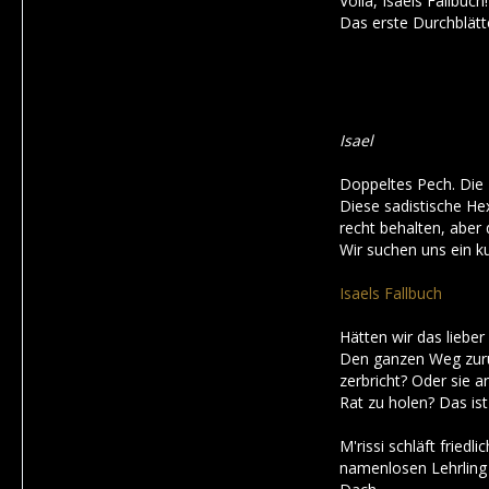
Voilá, Isaels Fallbuch!
Das erste Durchblätte
Isael
Doppeltes Pech. Die L
Diese sadistische Hex
recht behalten, aber 
Wir suchen uns ein k
Isaels Fallbuch
Hätten wir das lieber 
Den ganzen Weg zurüc
zerbricht? Oder sie 
Rat zu holen? Das ist 
M'rissi schläft fried
namenlosen Lehrling 